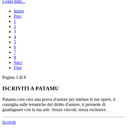
Leggi tutto...
Inizio
Prec
1
2
3
4
5
6
7
8
Succ
Fine
Pagina 3 di 8
ISCRIVITI A PATAMU
Patamu.com crea una prova d'autore per tutelare le tue opere, ti
consiglia sulle tematiche del diritto d'autore, ti permette di
guadagnare con la tua arte. Senza vincoli, senza esclusive.
Iscriviti