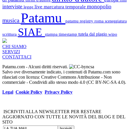
interviste
monopolio
live
marcatura temporale
legge
Patamu
musica
patamu registry
roma
sceneggiatura
SIAE
scrittura
stampa
timestamp
tutela dal plagio
wipo
CHI SIAMO
SERVIZI
CONTATTACI
Patamu.com
- Alcuni diritti riservati.
Salvo ove diversamente indicato, i contenuti di Patamu.com sono
rilasciati con licenza: Creative Commons Attribuzione - Non
commerciale - Condividi allo stesso modo 4.0 (CC BY-NC-SA 4.0).
Legal
Cookie Policy
Privacy Policy
ISCRIVITI ALLA NEWSLETTER PER RESTARE
AGGIORNATO CON TUTTE LE NOVITÀ DEL BLOG E DEL
SITO