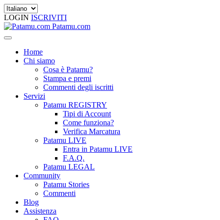
LOGIN
ISCRIVITI
Patamu.com
Home
Chi siamo
Cosa è Patamu?
Stampa e premi
Commenti degli iscritti
Servizi
Patamu REGISTRY
Tipi di Account
Come funziona?
Verifica Marcatura
Patamu LIVE
Entra in Patamu LIVE
F.A.Q.
Patamu LEGAL
Community
Patamu Stories
Commenti
Blog
Assistenza
FAQ