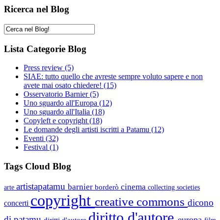
Ricerca nel Blog
Lista Categorie Blog
Press review
(5)
SIAE: tutto quello che avreste sempre voluto sapere e non
avete mai osato chiedere!
(15)
Osservatorio Barnier
(5)
Uno sguardo all'Europa
(12)
Uno sguardo all'Italia
(18)
Copyleft e copyright
(18)
Le domande degli artisti iscritti a Patamu
(12)
Eventi
(32)
Festival
(1)
Tags Cloud Blog
artistapatamu
barnier
cinema
borderò
arte
collecting societies
copyright
creative commons
dicono
concerti
diritto d'autore
di patamu
europa
diritti d'autore
film