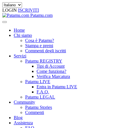
LOGIN
ISCRIVITI
Patamu.com
Home
Chi siamo
Cosa è Patamu?
Stampa e premi
Commenti degli iscritti
Servizi
Patamu REGISTRY
Tipi di Account
Come funziona?
Verifica Marcatura
Patamu LIVE
Entra in Patamu LIVE
F.A.Q.
Patamu LEGAL
Community
Patamu Stories
Commenti
Blog
Assistenza
FAQ