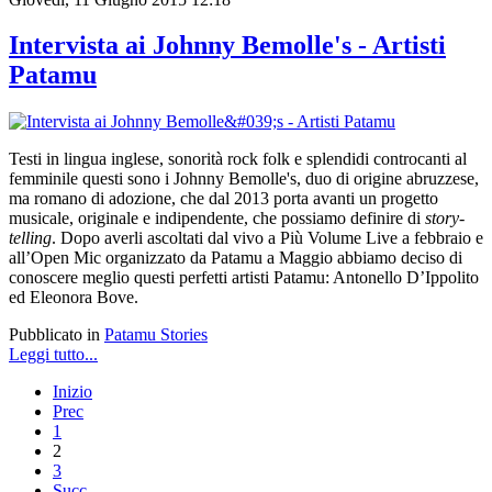
Intervista ai Johnny Bemolle's - Artisti
Patamu
Testi in lingua inglese, sonorità rock folk e splendidi controcanti al
femminile questi sono i Johnny Bemolle's, duo di origine abruzzese,
ma romano di adozione, che dal 2013 porta avanti un progetto
musicale, originale e indipendente, che possiamo definire di
story-
telling
. Dopo averli ascoltati dal vivo a Più Volume Live a febbraio e
all’Open Mic organizzato da Patamu a Maggio abbiamo deciso di
conoscere meglio questi perfetti artisti Patamu: Antonello D’Ippolito
ed Eleonora Bove.
Pubblicato in
Patamu Stories
Leggi tutto...
Inizio
Prec
1
2
3
Succ