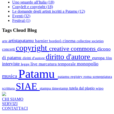
Uno sguardo all'Italia
(18)
Copyleft e copyright
(18)
Le domande degli artisti iscritti a Patamu
(12)
Eventi
(32)
Festival
(1)
Tags Cloud Blog
artistapatamu
barnier
cinema
borderò
arte
collecting societies
copyright
creative commons
dicono
concerti
diritto d'autore
di patamu
europa
diritti d'autore
film
interviste
monopolio
live
marcatura temporale
legge
Patamu
musica
patamu registry
roma
sceneggiatura
SIAE
scrittura
stampa
timestamp
tutela dal plagio
wipo
CHI SIAMO
SERVIZI
CONTATTACI