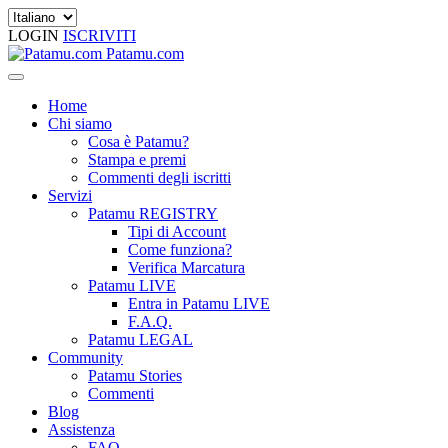
LOGIN
ISCRIVITI
Patamu.com
Home
Chi siamo
Cosa è Patamu?
Stampa e premi
Commenti degli iscritti
Servizi
Patamu REGISTRY
Tipi di Account
Come funziona?
Verifica Marcatura
Patamu LIVE
Entra in Patamu LIVE
F.A.Q.
Patamu LEGAL
Community
Patamu Stories
Commenti
Blog
Assistenza
FAQ