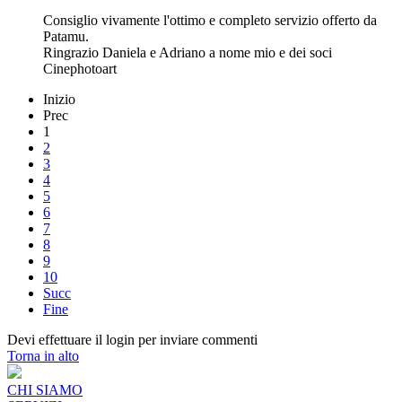
Consiglio vivamente l'ottimo e completo servizio offerto da
Patamu.
Ringrazio Daniela e Adriano a nome mio e dei soci
Cinephotoart
Inizio
Prec
1
2
3
4
5
6
7
8
9
10
Succ
Fine
Devi effettuare il login per inviare commenti
Torna in alto
CHI SIAMO