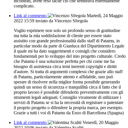
incontrati, avete reso facile ciò che sembrava estremamente
complicato.
Link al commento
Martedì, 24 Maggio
2022 15:59
inviato da Vincenzo Sfregola
Voglio esprimere non solo un profondo senso di gratitudine
ma tutta la mía soddisfazione di cliente per essere stato
assistito con grande professionalità dallo staff di Patamu, in
particolar modo da parte di Gianluca del Dipartimento Legale
il quale mi ha dato suggerimenti e consigli che considero
fondamentali per lo sviluppo del mio progetto culturale. Credo
che Patamu è una soluzione perfetta per chi come me ha
bisogno di assistenza circa temi inerenti copyright e diritti
d'autore. Si tratta di argomenti complessi che grazie allo staff
di Patamu, particolarmente attento e affidabile, uno può
sperare di risolvere nella miglior forma possibile generando
quindi un senso di sicurezza e tranquillità circa il fatto che il
proprio lavoro è possibile difenderlo preventivamente con gli
strumenti legali adeguati. Consiglio vivamente di utilizzare i
servizi di Patamu se si ha la necessità di registrare o patentare
il proprio progetto o difendere la propria marca, per esempio.
Grazie a tutti i voi di Patamu da Enzo di Barcellona (Spagna)
Link al commento
Venerdì, 20 Maggio
2022 10:06
inviato da Valentina Scaliti