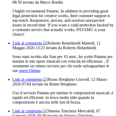
08:50
inviato da Marco Bordin
I highly recommend Patamu. In addition to providing great
legal protection for creative works, their customer support is
top-notch. Responsive, precise, and resolves unexpected
issues in record time. If you want a valid protection backed by
a customer service that actually works, PATAMU is your
choice!
Link al commento
Martedì, 12
Maggio 2026 13:23
inviato da Roberto Belardinelli
Sono stato iscritto alla Siae per 10 anni...ho scelto Patamu per
tutelare le mie opere musicali con velocità ed efficienza ...E'
veramente un ottimo servizio per chi vuole salvaguardare le
sue
opere.Ottimo
Link al commento
Giovedì, 12 Marzo
2026 07:04
inviato da Bruno Bregliano
Uso il servizio Patamu per tutelare le composizioni musicali ,è
rapido ed efficiente ,lo trovo molto utile quando la
composizione è ancora nelle fasi di bozza.
Link al commento
Mercoledì, 07
Gennaio 2026 20:38
inviato da Simona Trinchera