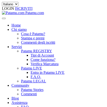
LOGIN
ISCRIVITI
Patamu.com
Home
Chi siamo
Cosa è Patamu?
Stampa e premi
Commenti degli iscritti
Servizi
Patamu REGISTRY
Tipi di Account
Come funziona?
Verifica Marcatura
Patamu LIVE
Entra in Patamu LIVE
F.A.Q.
Patamu LEGAL
Community
Patamu Stories
Commenti
Blog
Assistenza
FAQ