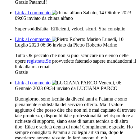
Grazie Patamu!!
Link al commento
Sabato, 14 Ottobre 2023
09:05
inviato da chiara alfano
Super soddisfatta. Efficienti, veloci, sicuri. Stra consiglio
Link al commento
Lunedì, 10
Luglio 2023 06:36
inviato da Pietro Roberto Marino
Tutto Ok peccato che non si puo' scaricare un elenco delle
opere
registrate.Se
provvedete fatemelo sapere mandandomi il
link alla mia email
Grazie
Link al commento
Venerdì, 06
Gennaio 2023 09:34
inviato da LUCIANA PARCO
Buongiorno, sono iscritta da diversi anni a Patamu e sono
pienamente soddisfatta del servizio offerto. Ma il valore
aggiunto è che posso dire che non mi è mai capitato di trovare
tale prontezza, disponibilità e professionalità nel rispondere a
richieste di supporto, siano esse di natura tecnica o di altro
tipo. Etica e serietà degna di nota! Complimenti e grazie. Ho
sempre consigliato Patamu a colleghi artisti ma, dopo le
esperienze appena vissute, lo farò ancora di più.