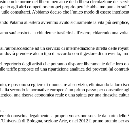
to con le norme del libero mercato e della libera circolazione dei serv
spetto agli altri competitor europei proprio perché abbiamo puntato sul
utile consultarci. Abbiamo deciso che l’unico modo di essere interlocuto
dando Patamu all'estero avremmo avuto sicuramente la vita più semplice, 
tamu sarà costretta a chiudere e trasferirsi all'estero, chiarendo una volt
autoriscossione ad un servizio di intermediazione diretta delle royalties 
non dovrà prendere alcun tipo di accordo con il gestore di un evento, ma 
 repertorio degli artisti che potranno disporre liberamente delle loro op
le tariffe proposte ed una ripartizione analitica dei proventi (al contrar
o, e possono scegliere di rinunciare al servizio, eliminando la loro iscr
’Italia secondo le normative europee è un primo passo per consentire agli 
ategico, una risorsa economica reale e una spinta per una rinascita cultur
mu.
dere riconosciuta legalmente la propria vocazione sociale da parte dello S
’Università di Bologna, sezione Arte, e nel 2012 il primo premio per aspi