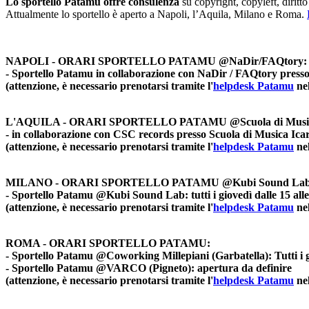
Lo sportello Patamu offre consulenza
su copyright, copyleft, diritto d
Attualmente lo sportello è aperto a Napoli, l’Aquila, Milano e Roma.
NAPOLI - ORARI SPORTELLO PATAMU @NaDir/FAQtory:
- Sportello Patamu in collaborazione con NaDir / FAQtory presso lo
(attenzione, è necessario prenotarsi tramite l'
helpdesk Patamu
nel
L'AQUILA - ORARI SPORTELLO PATAMU @Scuola di Musica
- in collaborazione con CSC records presso Scuola di Musica Icarus
(attenzione, è necessario prenotarsi tramite l'
helpdesk Patamu
nel
MILANO - ORARI SPORTELLO PATAMU
@Kubi Sound La
- Sportello Patamu @Kubi Sound Lab: tutti i giovedì dalle 15 alle 
(attenzione, è necessario prenotarsi tramite l'
helpdesk Patamu
nel
ROMA - ORARI SPORTELLO PATAMU:
- Sportello Patamu @Coworking Millepiani (Garbatella): Tutti i gio
- Sportello Patamu @VARCO (Pigneto): apertura da definire
(attenzione, è necessario prenotarsi tramite l'
helpdesk Patamu
nel