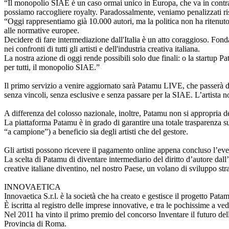
“Il monopolio SIAE è un caso ormai unico in Europa, che va in contras
possiamo raccogliere royalty. Paradossalmente, veniamo penalizzati ri
“Oggi rappresentiamo già 10.000 autori, ma la politica non ha ritenuto 
alle normative europee.
Decidere di fare intermediazione dall'Italia è un atto coraggioso. Fon
nei confronti di tutti gli artisti e dell'industria creativa italiana.
La nostra azione di oggi rende possibili solo due finali: o la startup Pa
per tutti, il monopolio SIAE.”
Il primo servizio a venire aggiornato sarà Patamu LIVE, che passerà dall’
senza vincoli, senza esclusive e senza passare per la SIAE. L’artista 
A differenza del colosso nazionale, inoltre, Patamu non si appropria del
La piattaforma Patamu è in grado di garantire una totale trasparenza sul
“a campione”) a beneficio sia degli artisti che del gestore.
Gli artisti possono ricevere il pagamento online appena concluso l’event
La scelta di Patamu di diventare intermediario del diritto d’autore dall
creative italiane diventino, nel nostro Paese, un volano di sviluppo str
INNOVAETICA
Innovaetica S.r.l. è la società che ha creato e gestisce il progetto Pata
È iscritta al registro delle imprese innovative, e tra le pochissime a ve
Nel 2011 ha vinto il primo premio del concorso Inventare il futuro dell
Provincia di Roma.