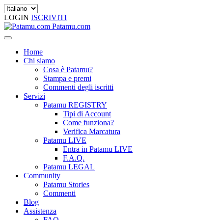
LOGIN
ISCRIVITI
Patamu.com
Home
Chi siamo
Cosa è Patamu?
Stampa e premi
Commenti degli iscritti
Servizi
Patamu REGISTRY
Tipi di Account
Come funziona?
Verifica Marcatura
Patamu LIVE
Entra in Patamu LIVE
F.A.Q.
Patamu LEGAL
Community
Patamu Stories
Commenti
Blog
Assistenza
FAQ