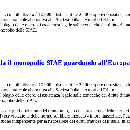
lia, con all’attivo già 10.000 artisti iscritti e 25.000 opere depositate,
ome una reale alternativa alla Società Italiana Autori ed Editori.
l plagio delle opere, di assistenza legale sulle tematiche del diritto d’au
monopolio della SIAE.
fida il monopolio SIAE guardando all'Europa
lia, con all’attivo già 10.000 artisti iscritti e 25.000 opere depositate,
ome una reale alternativa alla Società Italiana Autori ed Editori.
l plagio delle opere, di assistenza legale sulle tematiche del diritto d’au
monopolio della SIAE.
iae per l’abolizione del monopolio, una lettera aperta al Ministro dei b
er violazione delle norme sul libero mercato - finora inascoltate, Pat
tione indipendente per la riscossione dei diritti d'autore dall’Italia, i