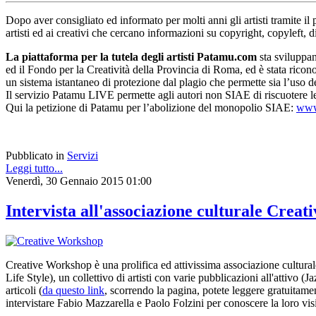
Dopo aver consigliato ed informato per molti anni gli artisti tramite il pr
artisti ed ai creativi che cercano informazioni su copyright, copyleft, di
La piattaforma per la tutela degli artisti Patamu.com
sta sviluppan
ed il Fondo per la Creatività della Provincia di Roma, ed è stata ricono
un sistema istantaneo di protezione dal plagio che permette sia l’uso
Il servizio Patamu LIVE permette agli autori non SIAE di riscuotere le
Qui la petizione di Patamu per l’abolizione del monopolio SIAE:
www
Pubblicato in
Servizi
Leggi tutto...
Venerdì, 30 Gennaio 2015 01:00
Intervista all'associazione culturale Crea
Creative Workshop è una prolifica ed attivissima associazione culturale,
Life Style), un collettivo di artisti con varie pubblicazioni all'attiv
articoli (
da questo link
, scorrendo la pagina, potete leggere gratuitam
intervistare Fabio Mazzarella e Paolo Folzini per conoscere la loro vision