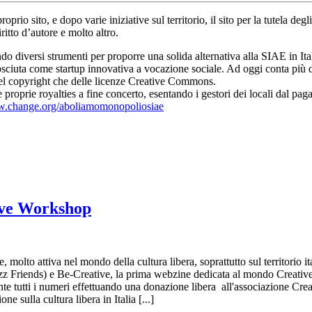
oprio sito, e dopo varie iniziative sul territorio, il sito per la tutela deg
ritto d’autore e molto altro.
do diversi strumenti per proporre una solida alternativa alla SIAE in Ita
sciuta come startup innovativa a vocazione sociale. Ad oggi conta più di 9.
 del copyright che delle licenze Creative Commons.
 proprie royalties a fine concerto, esentando i gestori dei locali dal p
.change.org/aboliamomonopoliosiae
tive Workshop
 molto attiva nel mondo della cultura libera, soprattutto sul territorio it
o (Jazz Friends) e Be-Creative, la prima webzine dedicata al mondo Creati
ente tutti i numeri effettuando una donazione libera all'associazione Cr
e sulla cultura libera in Italia [...]