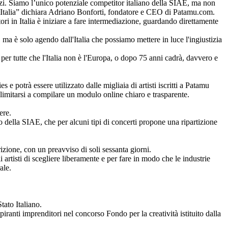
izi. Siamo l’unico potenziale competitor italiano della SIAE, ma non
l’Italia” dichiara Adriano Bonforti, fondatore e CEO di Patamu.com.
ri in Italia è iniziare a fare intermediazione, guardando direttamente
ma è solo agendo dall'Italia che possiamo mettere in luce l'ingiustizia
a per tutte che l'Italia non è l'Europa, o dopo 75 anni cadrà, davvero e
e potrà essere utilizzato dalle migliaia di artisti iscritti a Patamu
limitarsi a compilare un modulo online chiaro e trasparente.
ere.
io della SIAE, che per alcuni tipi di concerti propone una ripartizione
izione, con un preavviso di soli sessanta giorni.
artisti di scegliere liberamente e per fare in modo che le industrie
ale.
tato Italiano.
ranti imprenditori nel concorso Fondo per la creatività istituito dalla