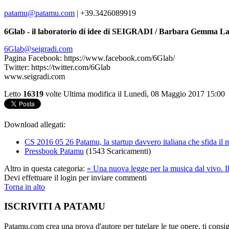
patamu@patamu.com
|
+39.3426089919
6Glab - il laboratorio di idee di SEIGRADI / Barbara Gemma L
6Glab@seigradi.com
Pagina Facebook: https://www.facebook.com/6Glab/
Twitter: https://twitter.com/6Glab
www.seigradi.com
Letto
16319
volte
Ultima modifica il Lunedì, 08 Maggio 2017 15:00
Download allegati:
CS 2016 05 26 Patamu, la startup davvero italiana che sfida i
Pressbook Patamu
(1543 Scaricamenti)
Altro in questa categoria:
« Una nuova legge per la musica dal vivo.
I
Devi effettuare il login per inviare commenti
Torna in alto
ISCRIVITI A PATAMU
Patamu.com crea una prova d'autore per tutelare le tue opere, ti consigl