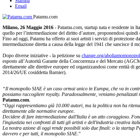
Stampa
Email
Patamu.com
Milano, 26 Maggio 2016
- Patamu.com, startup nata e residente in Ita
quello per l’intermediazione del diritto d’autore, proponendosi quindi c
Fino ad oggi, Patamu ha offerto ai suoi artisti i servizi di protezione da
intermediazione diretta a causa della legge del 1941 che sancisce il 
Dopo diverse iniziative - la petizione su
change.org/aboliamomonopol
esposto all’Autorità Garante della Concorrenza e del Mercato (AGCM) p
direttamente alle direttive europee ed organizzandosi come entità di ges
2014/26/UE cosiddetta Barnier).
“Il monopolio SIAE è un caso ormai unico in Europa, che va in contras
possiamo raccogliere royalty. Paradossalmente, veniamo penalizzati ri
Patamu.com
.
“
Oggi rappresentiamo già 10.000 autori, ma la politica non ha ritenut
direttamente alle normative europee.
Decidere di fare intermediazione dall'Italia è un atto coraggioso. F
l'ingiustizia nei confronti di tutti gli artisti e dell'industria creativa ital
La nostra azione di oggi rende possibili solo due finali: o la startup P
davvero e per tutti, il monopolio SIAE.
”