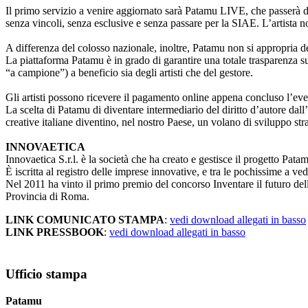
Il primo servizio a venire aggiornato sarà Patamu LIVE, che passerà dall’
senza vincoli, senza esclusive e senza passare per la SIAE. L’artista 
A differenza del colosso nazionale, inoltre, Patamu non si appropria del
La piattaforma Patamu è in grado di garantire una totale trasparenza sul
“a campione”) a beneficio sia degli artisti che del gestore.
Gli artisti possono ricevere il pagamento online appena concluso l’event
La scelta di Patamu di diventare intermediario del diritto d’autore dall
creative italiane diventino, nel nostro Paese, un volano di sviluppo str
INNOVAETICA
Innovaetica S.r.l. è la società che ha creato e gestisce il progetto Pata
È iscritta al registro delle imprese innovative, e tra le pochissime a ve
Nel 2011 ha vinto il primo premio del concorso Inventare il futuro dell
Provincia di Roma.
LINK COMUNICATO STAMPA
:
vedi
download allegati in basso
LINK PRESSBOOK
:
vedi download allegati in basso
Ufficio stampa
Patamu