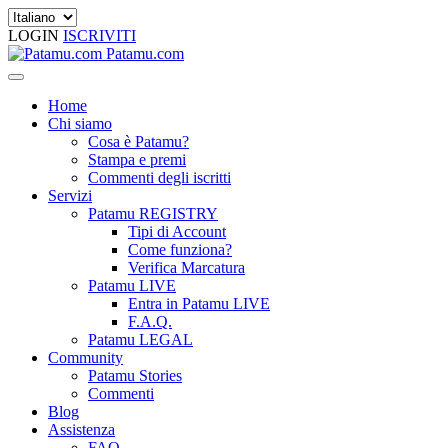
LOGIN
ISCRIVITI
Patamu.com
Home
Chi siamo
Cosa è Patamu?
Stampa e premi
Commenti degli iscritti
Servizi
Patamu REGISTRY
Tipi di Account
Come funziona?
Verifica Marcatura
Patamu LIVE
Entra in Patamu LIVE
F.A.Q.
Patamu LEGAL
Community
Patamu Stories
Commenti
Blog
Assistenza
FAQ