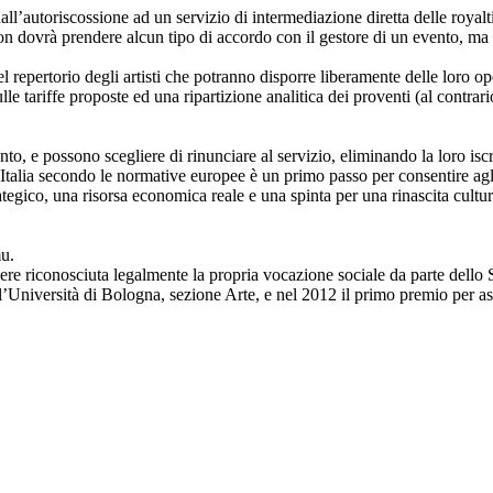
autoriscossione ad un servizio di intermediazione diretta delle royalties 
non dovrà prendere alcun tipo di accordo con il gestore di un evento, ma 
 repertorio degli artisti che potranno disporre liberamente delle loro op
le tariffe proposte ed una ripartizione analitica dei proventi (al contrar
o, e possono scegliere di rinunciare al servizio, eliminando la loro iscr
’Italia secondo le normative europee è un primo passo per consentire agli 
ategico, una risorsa economica reale e una spinta per una rinascita cultur
mu.
dere riconosciuta legalmente la propria vocazione sociale da parte dello S
’Università di Bologna, sezione Arte, e nel 2012 il primo premio per aspi