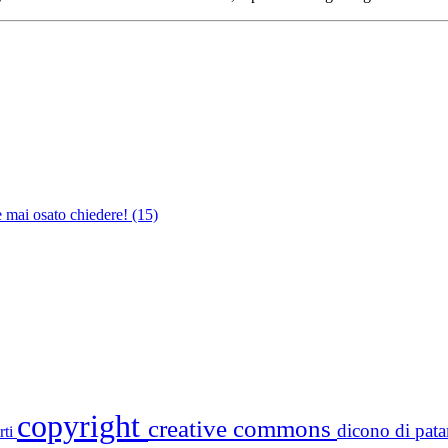
e mai osato chiedere!
(15)
copyright
creative commons
dicono di pa
rti