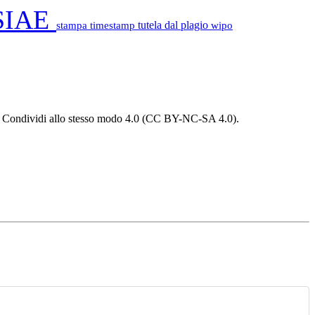
SIAE
stampa
timestamp
tutela dal plagio
wipo
 - Condividi allo stesso modo 4.0 (CC BY-NC-SA 4.0).