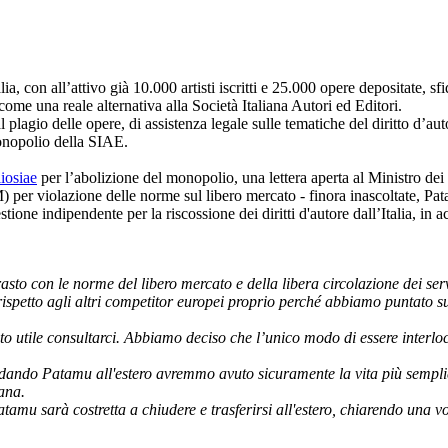
lia, con all’attivo già 10.000 artisti iscritti e 25.000 opere depositate,
ome una reale alternativa alla Società Italiana Autori ed Editori.
l plagio delle opere, di assistenza legale sulle tematiche del diritto d’au
monopolio della SIAE.
iosiae
per l’abolizione del monopolio, una lettera aperta al Ministro dei 
er violazione delle norme sul libero mercato - finora inascoltate, Pat
tione indipendente per la riscossione dei diritti d'autore dall’Italia, i
to con le norme del libero mercato e della libera circolazione dei ser
spetto agli altri competitor europei proprio perché abbiamo puntato sul
o utile consultarci. Abbiamo deciso che l’unico modo di essere interlocu
ondando Patamu all'estero avremmo avuto sicuramente la vita più semplic
iana.
atamu sarà costretta a chiudere e trasferirsi all'estero, chiarendo una v