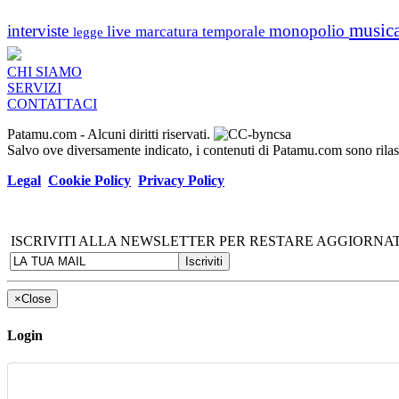
music
interviste
monopolio
live
marcatura temporale
legge
CHI SIAMO
SERVIZI
CONTATTACI
Patamu.com
- Alcuni diritti riservati.
Salvo ove diversamente indicato, i contenuti di Patamu.com sono ril
Legal
Cookie Policy
Privacy Policy
ISCRIVITI ALLA NEWSLETTER PER RESTARE AGGIORNAT
×
Close
Login