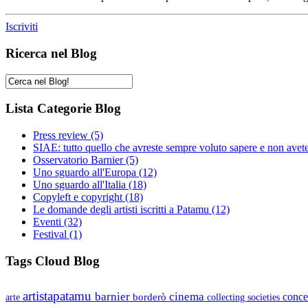
Iscriviti
Ricerca nel Blog
Lista Categorie Blog
Press review
(5)
SIAE: tutto quello che avreste sempre voluto sapere e non avet
Osservatorio Barnier
(5)
Uno sguardo all'Europa
(12)
Uno sguardo all'Italia
(18)
Copyleft e copyright
(18)
Le domande degli artisti iscritti a Patamu
(12)
Eventi
(32)
Festival
(1)
Tags Cloud Blog
artistapatamu
barnier
cinema
borderò
conce
arte
collecting societies