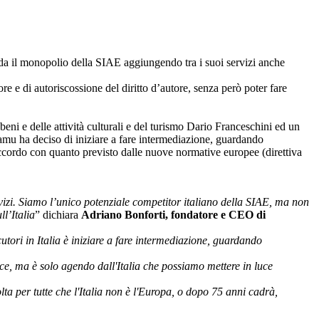
 sfida il monopolio della SIAE aggiungendo tra i suoi servizi anche
tore e di autoriscossione del diritto d’autore, senza però poter fare
beni e delle attività culturali e del turismo Dario Franceschini ed un
amu ha deciso di iniziare a fare intermediazione, guardando
n accordo con quanto previsto dalle nuove normative europee (direttiva
vizi. Siamo l’unico potenziale competitor italiano della SIAE, ma non
l’Italia
” dichiara
Adriano Bonforti, fondatore e CEO di
tori in Italia è iniziare a fare intermediazione, guardando
e, ma è solo agendo dall'Italia che possiamo mettere in luce
olta per tutte che l'Italia non è l'Europa, o dopo 75 anni cadrà,