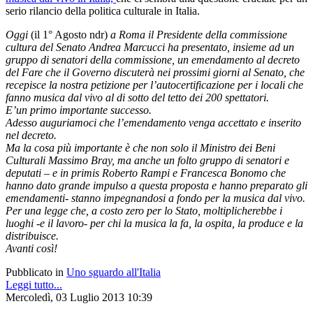
serio rilancio della politica culturale in Italia.
Oggi
(il 1° Agosto ndr)
a Roma il Presidente della commissione
cultura del Senato Andrea Marcucci ha presentato, insieme ad un
gruppo di senatori della commissione, un emendamento al decreto
del Fare che il Governo discuterà nei prossimi giorni al Senato, che
recepisce la nostra petizione per l’autocertificazione per i locali che
fanno musica dal vivo al di sotto del tetto dei 200 spettatori.
E’un primo importante successo.
Adesso auguriamoci che l’emendamento venga accettato e inserito
nel decreto.
Ma la cosa più importante è che non solo il Ministro dei Beni
Culturali Massimo Bray, ma anche un folto gruppo di senatori e
deputati – e in primis Roberto Rampi e Francesca Bonomo che
hanno dato grande impulso a questa proposta e hanno preparato gli
emendamenti- stanno impegnandosi a fondo per la musica dal vivo.
Per una legge che, a costo zero per lo Stato, moltiplicherebbe i
luoghi -e il lavoro- per chi la musica la fa, la ospita, la produce e la
distribuisce.
Avanti così!
Pubblicato in
Uno sguardo all'Italia
Leggi tutto...
Mercoledì, 03 Luglio 2013 10:39