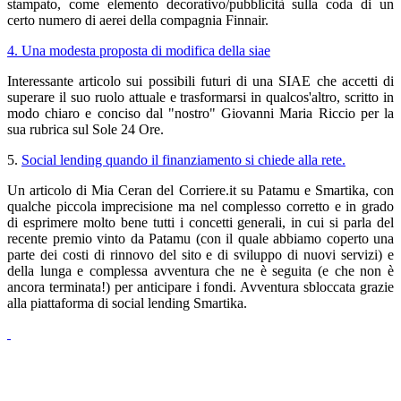
stampato, come elemento decorativo/pubblicità sulla coda di un
certo numero di aerei della compagnia Finnair.
4. U
na modesta proposta di modifica della siae
Interessante articolo sui possibili futuri di una SIAE che accetti di
superare il suo ruolo attuale e trasformarsi in qualcos'altro, scritto in
modo chiaro e conciso dal "nostro" Giovanni Maria Riccio per la
sua rubrica sul Sole 24 Ore.
5.
S
ocial lending quando il finanziamento si chiede alla rete.
Un articolo di Mia Ceran del Corriere.it su Patamu e Smartika, con
qualche piccola imprecisione ma nel complesso corretto e in grado
di esprimere molto bene tutti i concetti generali, in cui si parla del
recente premio vinto
da Patamu (con il quale abbiamo coperto una
parte dei costi di rinnovo del sito e di sviluppo di nuovi servizi) e
della lunga e complessa avventura che ne è seguita (e che non è
ancora terminata!) per anticipare i fondi. Avventura sbloccata grazie
alla piattaforma di social lending Smartika.