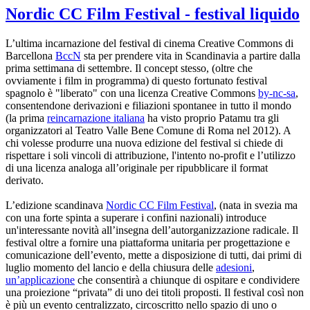
Nordic CC Film Festival - festival liquido
L’ultima incarnazione del festival di cinema Creative Commons di
Barcellona
BccN
sta per prendere vita in Scandinavia a partire dalla
prima settimana di settembre. Il concept stesso, (oltre che
ovviamente i film in programma) di questo fortunato festival
spagnolo è "liberato" con una licenza Creative Commons
by-nc-sa
,
consentendone derivazioni e filiazioni spontanee in tutto il mondo
(la prima
reincarnazione italiana
ha visto proprio Patamu tra gli
organizzatori al Teatro Valle Bene Comune di Roma nel 2012). A
chi volesse produrre una nuova edizione del festival si chiede di
rispettare i soli vincoli di attribuzione, l'intento no-profit e l’utilizzo
di una licenza analoga all’originale per ripubblicare il format
derivato.
L’edizione scandinava
Nordic CC Film Festival
, (nata in svezia ma
con una forte spinta a superare i confini nazionali) introduce
un'interessante novità all’insegna dell’autorganizzazione radicale. Il
festival oltre a fornire una piattaforma unitaria per progettazione e
comunicazione dell’evento, mette a disposizione di tutti, dai primi di
luglio momento del lancio e della chiusura delle
adesioni
,
un’applicazione
che consentirà a chiunque di ospitare e condividere
una proiezione “privata” di uno dei titoli proposti. Il festival così non
è più un evento centralizzato, circoscritto nello spazio di uno o