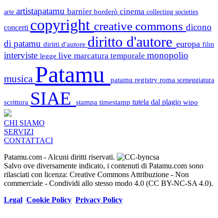
artistapatamu
barnier
cinema
borderò
arte
collecting societies
copyright
creative commons
dicono
concerti
diritto d'autore
di patamu
europa
diritti d'autore
film
interviste
monopolio
live
marcatura temporale
legge
Patamu
musica
patamu registry
roma
sceneggiatura
SIAE
scrittura
stampa
timestamp
tutela dal plagio
wipo
CHI SIAMO
SERVIZI
CONTATTACI
Patamu.com
- Alcuni diritti riservati.
Salvo ove diversamente indicato, i contenuti di Patamu.com sono
rilasciati con licenza: Creative Commons Attribuzione - Non
commerciale - Condividi allo stesso modo 4.0 (CC BY-NC-SA 4.0).
Legal
Cookie Policy
Privacy Policy