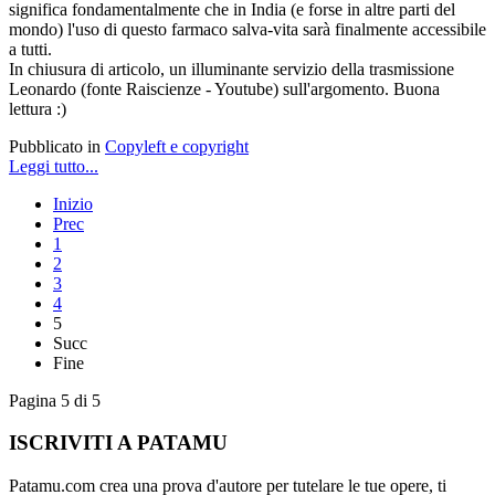
significa fondamentalmente che in India (e forse in altre parti del
mondo) l'uso di questo farmaco salva-vita sarà finalmente accessibile
a tutti.
In chiusura di articolo, un illuminante servizio della trasmissione
Leonardo (fonte Raiscienze - Youtube) sull'argomento. Buona
lettura :)
Pubblicato in
Copyleft e copyright
Leggi tutto...
Inizio
Prec
1
2
3
4
5
Succ
Fine
Pagina 5 di 5
ISCRIVITI A PATAMU
Patamu.com crea una prova d'autore per tutelare le tue opere, ti