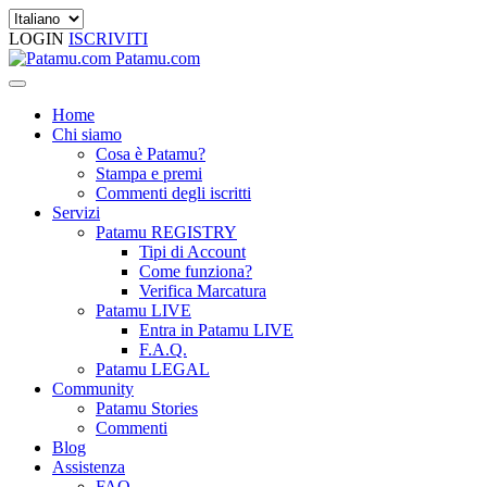
LOGIN
ISCRIVITI
Patamu.com
Home
Chi siamo
Cosa è Patamu?
Stampa e premi
Commenti degli iscritti
Servizi
Patamu REGISTRY
Tipi di Account
Come funziona?
Verifica Marcatura
Patamu LIVE
Entra in Patamu LIVE
F.A.Q.
Patamu LEGAL
Community
Patamu Stories
Commenti
Blog
Assistenza
FAQ