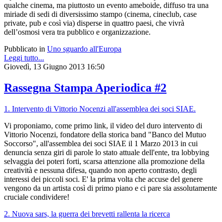
qualche cinema, ma piuttosto un evento ameboide, diffuso tra una
miriade di sedi di diversissimo stampo (cinema, cineclub, case
private, pub e così via) disperse in quattro paesi, che vivrà
dell’osmosi vera tra pubblico e organizzazione.
Pubblicato in
Uno sguardo all'Europa
Leggi tutto...
Giovedì, 13 Giugno 2013 16:50
Rassegna Stampa Aperiodica #2
1. Intervento di Vittorio Nocenzi all'assemblea dei soci SIAE.
Vi proponiamo, come primo link, il video del duro intervento di
Vittorio Nocenzi, fondatore della storica band "Banco del Mutuo
Soccorso", all'assemblea dei soci SIAE il 1 Marzo 2013 in cui
denuncia senza giri di parole lo stato attuale dell'ente, tra lobbying
selvaggia dei po
teri forti, scarsa attenzione alla promozione della
creatività e nessuna difesa, quando non aperto contrasto, degli
interessi dei piccoli soci. E' la prima volta che accuse del genere
vengono da un artista così di primo piano e ci pare sia assolutamente
cruciale condividere!
2. Nuova sars, la guerra dei brevetti rallenta la ricerca