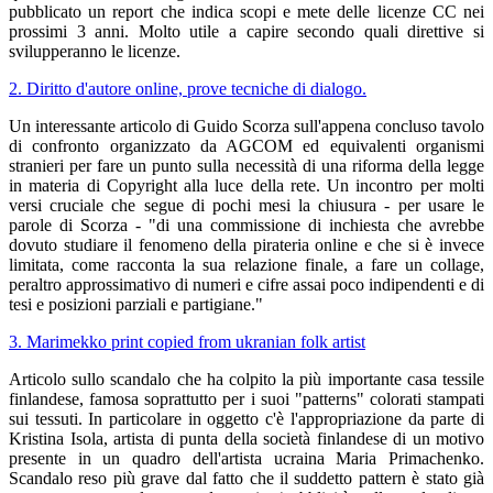
pubblicato un report che indica scopi e mete delle licenze CC nei
prossimi 3 anni. Molto utile a capire secondo quali direttive si
svilupperanno le licenze.
2. Diritto d'autore online, prove tecniche di dialogo.
Un interessante articolo di Guido Scorza sull'appena concluso tavolo
di confronto organizzato da AGCOM ed equivalenti organismi
stranieri per fare un punto sulla necessità di una riforma della legge
in materia di Copyright alla luce della r
ete. Un incontro per molti
versi cruciale che segue di pochi mesi la chiusura - per usare le
parole di Scorza - "di una commissione di inchiesta che avrebbe
dovuto studiare il fenomeno della pirateria online e che si è invece
limitata, come racconta la sua relazione finale, a fare un collage,
peraltro approssimativo di numeri e cifre assai poco indipendenti e di
tesi e posizioni parziali e partigiane."
3. Marimekko print copied from ukranian folk artist
Articolo sullo scandalo che ha colpito la più importante casa tessile
finlandese, famosa soprattutto per i suoi "patterns" colorati stampati
sui tessuti. In particolare in oggetto c'è l'appropriazione da parte di
Kristina Isola, artista di punta della società finlandese di un motivo
presente in un quadro dell'artista ucraina Maria Primachenko.
Scandalo reso più grave dal fatto che il suddetto pattern è stato già