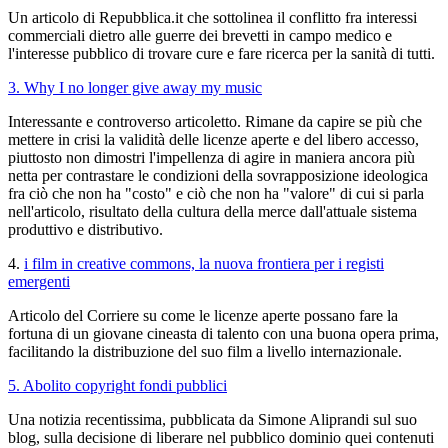
Un articolo di Repubblica.it che sottolinea il conflitto fra interessi
commerciali dietro alle guerre dei brevetti in campo medico e
l'interesse pubblico di trovare cure e fare ricerca per la sanità di tutti.
3. Why I no longer give away my music
Interessante e controverso articoletto. Rimane da capire se più che
mettere in crisi la validità delle licenze aperte e del libero accesso,
piuttosto non dimostri l'impellenza di agire in maniera ancora più
netta per contrastare le condizioni della sovrapposizione ideologica
fra ciò che non ha "costo" e ciò che non ha "valore" di cui si parla
nell'articolo, risultato della cultura della merce dall'attuale sistema
produttivo e distributivo.
4.
i film in creative commons, la nuova frontiera per i registi
emergenti
Articolo del Corriere su come le licenze aperte possano fare la
fortuna di un giovane cineasta di talento con una buona opera prima,
facilitando la distribuzione del suo film a livello internazionale.
5. Abolito copyright fondi pubblici
Una notizia recentissima, pubblicata da Simone Aliprandi sul suo
blog, sulla decisione di liberare nel pubblico dominio quei contenuti