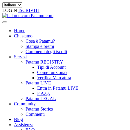
LOGIN
ISCRIVITI
Patamu.com
Home
Chi siamo
Cosa è Patamu?
Stampa e premi
Commenti degli iscritti
Servizi
Patamu REGISTRY
Tipi di Account
Come funziona?
Verifica Marcatura
Patamu LIVE
Entra in Patamu LIVE
F.A.Q.
Patamu LEGAL
Community
Patamu Stories
Commenti
Blog
Assistenza
FAQ