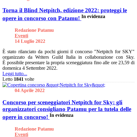
Torna il Blind Netpitch, edizione 2022: proteggi le
In evidenza
opere in concorso con Patamu!
Redazione Patamu
Eventi
14 Luglio 2022
È stato rilanciato da pochi giorni il concorso "Netpitch for SKY"
organizzato da Writers Guild Italia in collaborazione con Sky.
È possibile presentare la propria sceneggiatura fino alle ore 23,59 di
domenica 4 Settembre 2022.
Leggi tutto...
Letto
1841
volte
04 Aprile 2022
Concorso per sceneggiatori Netpitch for Sky: gli
organizzatori consigliano Patamu per la tutela delle
In evidenza
opere in concorso!
Redazione Patamu
Eventi