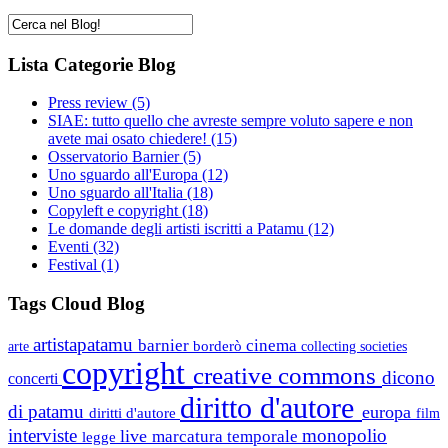
Lista Categorie Blog
Press review
(5)
SIAE: tutto quello che avreste sempre voluto sapere e non
avete mai osato chiedere!
(15)
Osservatorio Barnier
(5)
Uno sguardo all'Europa
(12)
Uno sguardo all'Italia
(18)
Copyleft e copyright
(18)
Le domande degli artisti iscritti a Patamu
(12)
Eventi
(32)
Festival
(1)
Tags Cloud Blog
artistapatamu
barnier
cinema
borderò
arte
collecting societies
copyright
creative commons
dicono
concerti
diritto d'autore
di patamu
europa
diritti d'autore
film
interviste
monopolio
live
marcatura temporale
legge