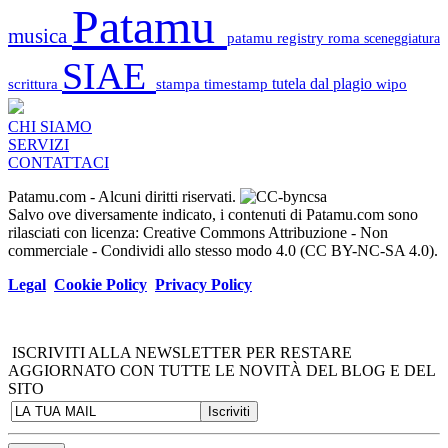
Patamu
musica
patamu registry
roma
sceneggiatura
SIAE
scrittura
stampa
timestamp
tutela dal plagio
wipo
CHI SIAMO
SERVIZI
CONTATTACI
Patamu.com
- Alcuni diritti riservati.
Salvo ove diversamente indicato, i contenuti di Patamu.com sono
rilasciati con licenza: Creative Commons Attribuzione - Non
commerciale - Condividi allo stesso modo 4.0 (CC BY-NC-SA 4.0).
Legal
Cookie Policy
Privacy Policy
ISCRIVITI ALLA NEWSLETTER PER RESTARE
AGGIORNATO CON TUTTE LE NOVITÀ DEL BLOG E DEL
SITO