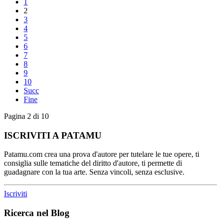
1
2
3
4
5
6
7
8
9
10
Succ
Fine
Pagina 2 di 10
ISCRIVITI A PATAMU
Patamu.com crea una prova d'autore per tutelare le tue opere, ti
consiglia sulle tematiche del diritto d'autore, ti permette di
guadagnare con la tua arte. Senza vincoli, senza esclusive.
Iscriviti
Ricerca nel Blog