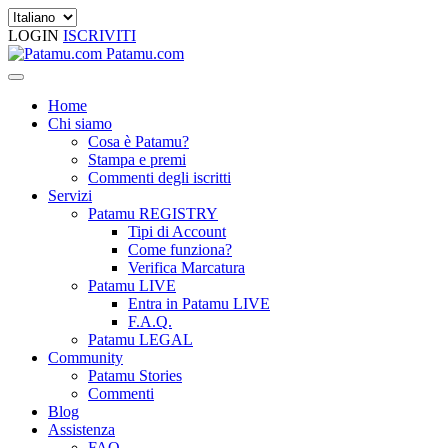
LOGIN
ISCRIVITI
Patamu.com
Home
Chi siamo
Cosa è Patamu?
Stampa e premi
Commenti degli iscritti
Servizi
Patamu REGISTRY
Tipi di Account
Come funziona?
Verifica Marcatura
Patamu LIVE
Entra in Patamu LIVE
F.A.Q.
Patamu LEGAL
Community
Patamu Stories
Commenti
Blog
Assistenza
FAQ