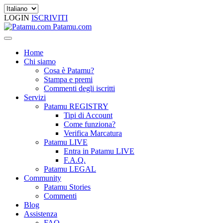
LOGIN
ISCRIVITI
Patamu.com
Home
Chi siamo
Cosa è Patamu?
Stampa e premi
Commenti degli iscritti
Servizi
Patamu REGISTRY
Tipi di Account
Come funziona?
Verifica Marcatura
Patamu LIVE
Entra in Patamu LIVE
F.A.Q.
Patamu LEGAL
Community
Patamu Stories
Commenti
Blog
Assistenza
FAQ