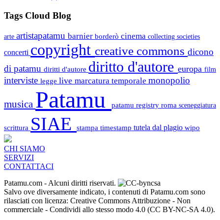
Tags Cloud Blog
artistapatamu
barnier
cinema
borderò
arte
collecting societies
copyright
creative commons
dicono
concerti
diritto d'autore
di patamu
europa
diritti d'autore
film
interviste
monopolio
live
marcatura temporale
legge
Patamu
musica
patamu registry
roma
sceneggiatura
SIAE
scrittura
stampa
timestamp
tutela dal plagio
wipo
CHI SIAMO
SERVIZI
CONTATTACI
Patamu.com
- Alcuni diritti riservati.
Salvo ove diversamente indicato, i contenuti di Patamu.com sono
rilasciati con licenza: Creative Commons Attribuzione - Non
commerciale - Condividi allo stesso modo 4.0 (CC BY-NC-SA 4.0).