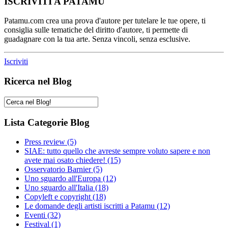
ISCRIVITI A PATAMU
Patamu.com crea una prova d'autore per tutelare le tue opere, ti
consiglia sulle tematiche del diritto d'autore, ti permette di
guadagnare con la tua arte. Senza vincoli, senza esclusive.
Iscriviti
Ricerca nel Blog
Lista Categorie Blog
Press review
(5)
SIAE: tutto quello che avreste sempre voluto sapere e non
avete mai osato chiedere!
(15)
Osservatorio Barnier
(5)
Uno sguardo all'Europa
(12)
Uno sguardo all'Italia
(18)
Copyleft e copyright
(18)
Le domande degli artisti iscritti a Patamu
(12)
Eventi
(32)
Festival
(1)