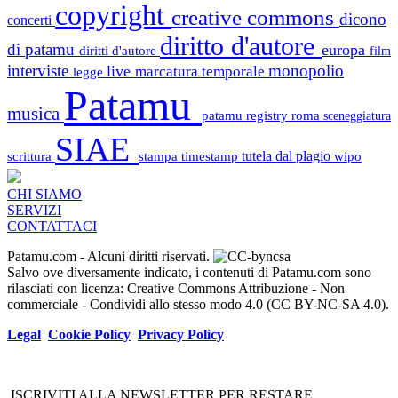
copyright
creative commons
dicono
concerti
diritto d'autore
di patamu
europa
diritti d'autore
film
interviste
monopolio
live
marcatura temporale
legge
Patamu
musica
patamu registry
roma
sceneggiatura
SIAE
scrittura
stampa
timestamp
tutela dal plagio
wipo
CHI SIAMO
SERVIZI
CONTATTACI
Patamu.com
- Alcuni diritti riservati.
Salvo ove diversamente indicato, i contenuti di Patamu.com sono
rilasciati con licenza: Creative Commons Attribuzione - Non
commerciale - Condividi allo stesso modo 4.0 (CC BY-NC-SA 4.0).
Legal
Cookie Policy
Privacy Policy
ISCRIVITI ALLA NEWSLETTER PER RESTARE