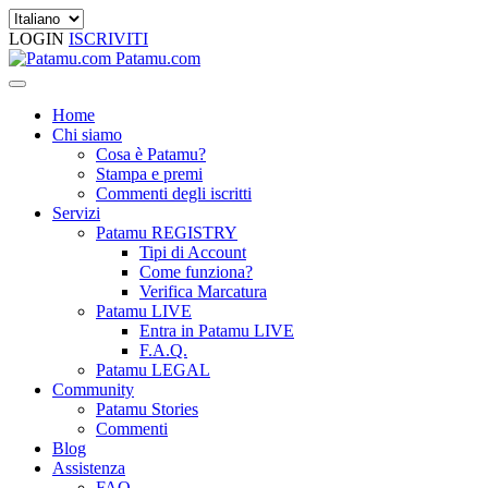
LOGIN
ISCRIVITI
Patamu.com
Home
Chi siamo
Cosa è Patamu?
Stampa e premi
Commenti degli iscritti
Servizi
Patamu REGISTRY
Tipi di Account
Come funziona?
Verifica Marcatura
Patamu LIVE
Entra in Patamu LIVE
F.A.Q.
Patamu LEGAL
Community
Patamu Stories
Commenti
Blog
Assistenza
FAQ