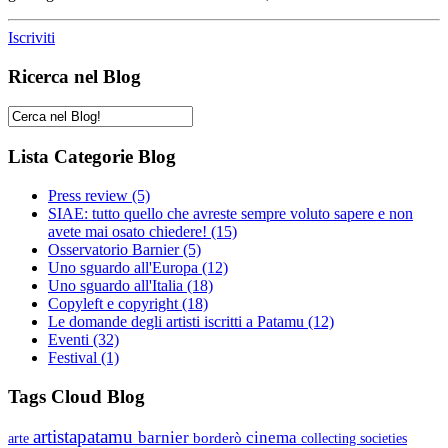
Iscriviti
Ricerca nel Blog
Lista Categorie Blog
Press review
(5)
SIAE: tutto quello che avreste sempre voluto sapere e non
avete mai osato chiedere!
(15)
Osservatorio Barnier
(5)
Uno sguardo all'Europa
(12)
Uno sguardo all'Italia
(18)
Copyleft e copyright
(18)
Le domande degli artisti iscritti a Patamu
(12)
Eventi
(32)
Festival
(1)
Tags Cloud Blog
artistapatamu
barnier
cinema
borderò
arte
collecting societies