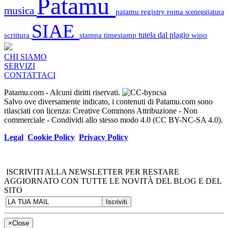
Patamu
musica
patamu registry
roma
sceneggiatura
SIAE
scrittura
stampa
timestamp
tutela dal plagio
wipo
CHI SIAMO
SERVIZI
CONTATTACI
Patamu.com
- Alcuni diritti riservati.
Salvo ove diversamente indicato, i contenuti di Patamu.com sono
rilasciati con licenza: Creative Commons Attribuzione - Non
commerciale - Condividi allo stesso modo 4.0 (CC BY-NC-SA 4.0).
Legal
Cookie Policy
Privacy Policy
ISCRIVITI ALLA NEWSLETTER PER RESTARE
AGGIORNATO CON TUTTE LE NOVITÀ DEL BLOG E DEL
SITO
×
Close