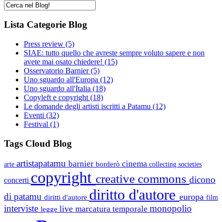
Lista Categorie Blog
Press review
(5)
SIAE: tutto quello che avreste sempre voluto sapere e non
avete mai osato chiedere!
(15)
Osservatorio Barnier
(5)
Uno sguardo all'Europa
(12)
Uno sguardo all'Italia
(18)
Copyleft e copyright
(18)
Le domande degli artisti iscritti a Patamu
(12)
Eventi
(32)
Festival
(1)
Tags Cloud Blog
artistapatamu
barnier
cinema
borderò
arte
collecting societies
copyright
creative commons
dicono
concerti
diritto d'autore
di patamu
europa
diritti d'autore
film
interviste
monopolio
live
marcatura temporale
legge