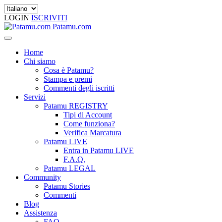
LOGIN
ISCRIVITI
Patamu.com
Home
Chi siamo
Cosa è Patamu?
Stampa e premi
Commenti degli iscritti
Servizi
Patamu REGISTRY
Tipi di Account
Come funziona?
Verifica Marcatura
Patamu LIVE
Entra in Patamu LIVE
F.A.Q.
Patamu LEGAL
Community
Patamu Stories
Commenti
Blog
Assistenza
FAQ