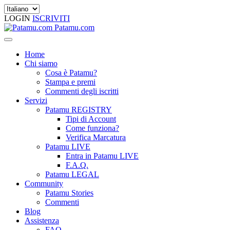
LOGIN
ISCRIVITI
Patamu.com
Home
Chi siamo
Cosa è Patamu?
Stampa e premi
Commenti degli iscritti
Servizi
Patamu REGISTRY
Tipi di Account
Come funziona?
Verifica Marcatura
Patamu LIVE
Entra in Patamu LIVE
F.A.Q.
Patamu LEGAL
Community
Patamu Stories
Commenti
Blog
Assistenza
FAQ