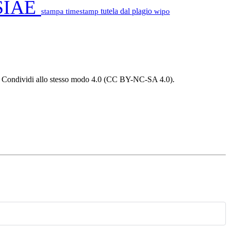
SIAE
stampa
timestamp
tutela dal plagio
wipo
 - Condividi allo stesso modo 4.0 (CC BY-NC-SA 4.0).