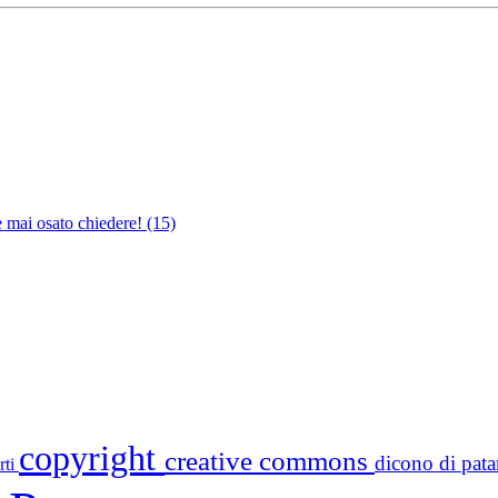
e mai osato chiedere!
(15)
copyright
creative commons
dicono di pa
rti