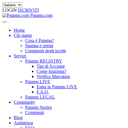
LOGIN
ISCRIVITI
Patamu.com
Home
Chi siamo
Cosa è Patamu?
Stampa e premi
Commenti degli iscritti
Servizi
Patamu REGISTRY
Tipi di Account
Come funziona?
Verifica Marcatura
Patamu LIVE
Entra in Patamu LIVE
F.A.Q.
Patamu LEGAL
Community
Patamu Stories
Commenti
Blog
Assistenza
FAQ