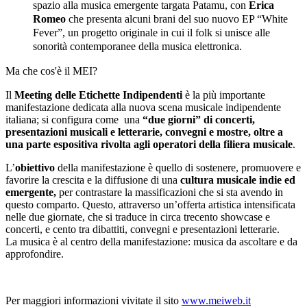
spazio alla musica emergente targata Patamu, con
Erica
Romeo
che presenta alcuni brani del suo nuovo EP “White
Fever”, un progetto originale in cui il folk si unisce alle
sonorità contemporanee della musica elettronica.
Ma che cos'è il MEI?
Il
Meeting delle Etichette Indipendenti
è la più importante
manifestazione dedicata alla nuova scena musicale indipendente
italiana; si configura come una
“due giorni” di concerti,
presentazioni musicali e letterarie, convegni e mostre, oltre a
una parte espositiva rivolta agli operatori della filiera musicale
.
L’
obiettivo
della manifestazione è quello di sostenere, promuovere e
favorire la crescita e la diffusione di una
cultura musicale indie ed
emergente,
per contrastare la massificazioni che si sta avendo in
questo comparto. Questo, attraverso un’offerta artistica intensificata
nelle due giornate, che si traduce in circa trecento showcase e
concerti, e cento tra dibattiti, convegni e presentazioni letterarie.
La musica è al centro della manifestazione: musica da ascoltare e da
approfondire.
Per maggiori informazioni vivitate il sito
www.meiweb.it