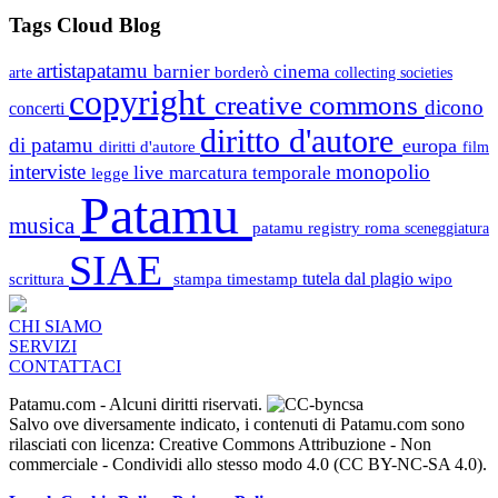
Tags Cloud Blog
artistapatamu
barnier
cinema
borderò
arte
collecting societies
copyright
creative commons
dicono
concerti
diritto d'autore
di patamu
europa
diritti d'autore
film
interviste
monopolio
live
marcatura temporale
legge
Patamu
musica
patamu registry
roma
sceneggiatura
SIAE
scrittura
stampa
timestamp
tutela dal plagio
wipo
CHI SIAMO
SERVIZI
CONTATTACI
Patamu.com
- Alcuni diritti riservati.
Salvo ove diversamente indicato, i contenuti di Patamu.com sono
rilasciati con licenza: Creative Commons Attribuzione - Non
commerciale - Condividi allo stesso modo 4.0 (CC BY-NC-SA 4.0).