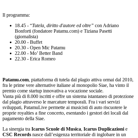
Il programma:
18.45 - “
Tutela, diritto d'autore ed oltre”
con Adriano
Bonforti (fondatore Patamu.com) e Tiziana Pasetti
(giornalista)
20.00 - Buffet
20.30 - Open Mic Patamu
22.00 - Mo’ Better Band
22.30 - Erica Romeo
Patamu.com
, piattaforma di tutela dal plagio attiva ormai dal 2010,
fra le prime vere alternative italiane al monopolio Siae, ha vinto il
premio come startup innovativa a vocazione sociale.
Vanta più di 8.000 iscritti e offre un sistema istantaneo di protezione
dal plagio attraverso le marcature temporali. Fra i vari servizi
sviluppati, PatamuLive permette ai musicisti di auto riscuotere le
proprie royalties a fine concerto, esentando i gestori dei locali dal
pagamento della Siae.
La sinergia tra
Icarus Scuole di Musica
,
Icarus Duplicazioni
e
CSC Records
nasce dall’esigenza territoriale di inglobare in un