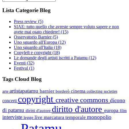
Lista Categorie Blog
Press review
(5)
SIAE: tutto quello che avreste sempre voluto sapere e non
avete mai osato chiedere!
(15)
Osservatorio Barnier
(5)
Uno sguardo all'Europa
(12)
Uno sguardo all'Italia
(18)
Copyleft e copyright
(18)
Le domande degli artisti iscritti a Patamu
(12)
Eventi
(32)
Festival
(1)
Tags Cloud Blog
artistapatamu
barnier
cinema
borderò
arte
collecting societies
copyright
creative commons
dicono
concerti
diritto d'autore
di patamu
europa
diritti d'autore
film
interviste
monopolio
live
marcatura temporale
legge
Patamu