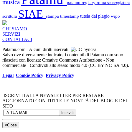
musica
patamu registry
roma
sceneggiatura
SIAE
scrittura
stampa
timestamp
tutela dal plagio
wipo
CHI SIAMO
SERVIZI
CONTATTACI
Patamu.com
- Alcuni diritti riservati.
Salvo ove diversamente indicato, i contenuti di Patamu.com sono
rilasciati con licenza: Creative Commons Attribuzione - Non
commerciale - Condividi allo stesso modo 4.0 (CC BY-NC-SA 4.0).
Legal
Cookie Policy
Privacy Policy
ISCRIVITI ALLA NEWSLETTER PER RESTARE
AGGIORNATO CON TUTTE LE NOVITÀ DEL BLOG E DEL
SITO
×
Close