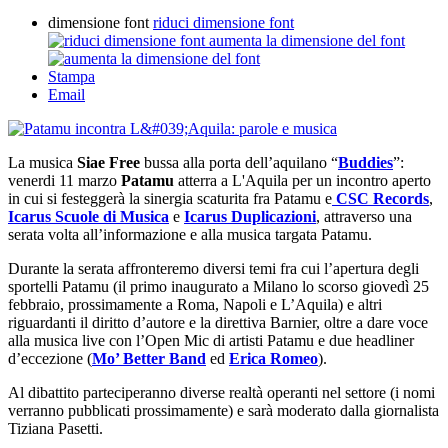
dimensione font
riduci dimensione font
aumenta la dimensione del font
Stampa
Email
La musica
Siae Free
bussa alla porta dell’aquilano “
Buddies
”:
venerdi 11 marzo
Patamu
atterra a L'Aquila per un incontro aperto
in cui si festeggerà la sinergia scaturita fra Patamu e
CSC Records
,
Icarus Scuole di Musica
e
Icarus Duplicazioni
, attraverso una
serata volta all’informazione e alla musica targata Patamu.
Durante la serata affronteremo diversi temi fra cui l’apertura degli
sportelli Patamu (il primo inaugurato a Milano lo scorso giovedì 25
febbraio, prossimamente a Roma, Napoli e L’Aquila) e altri
riguardanti il diritto d’autore e la direttiva Barnier, oltre a dare voce
alla musica live con l’Open Mic di artisti Patamu e due headliner
d’eccezione (
Mo’ Better Band
ed
Erica Romeo
).
Al dibattito parteciperanno diverse realtà operanti nel settore (i nomi
verranno pubblicati prossimamente) e sarà moderato dalla giornalista
Tiziana Pasetti.