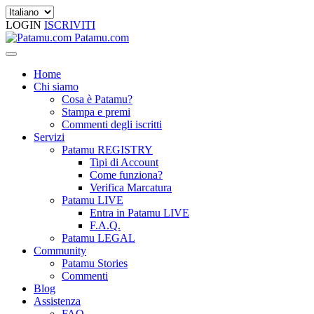
LOGIN
ISCRIVITI
Patamu.com
Home
Chi siamo
Cosa è Patamu?
Stampa e premi
Commenti degli iscritti
Servizi
Patamu REGISTRY
Tipi di Account
Come funziona?
Verifica Marcatura
Patamu LIVE
Entra in Patamu LIVE
F.A.Q.
Patamu LEGAL
Community
Patamu Stories
Commenti
Blog
Assistenza
FAQ