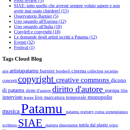
Press review
(5)
SIAE: tutto quello che avreste sempre voluto sapere e non
avete mai osato chiedere!
(15)
Osservatorio Barnier
(5)
Uno sguardo all'Europa
(12)
Uno sguardo all'Italia
(18)
Copyleft e copyright
(18)
Le domande degli artisti iscritti a Patamu
(12)
Eventi
(32)
Festival
(1)
Tags Cloud Blog
artistapatamu
barnier
cinema
borderò
arte
collecting societies
copyright
creative commons
dicono
concerti
diritto d'autore
di patamu
europa
diritti d'autore
film
interviste
monopolio
live
marcatura temporale
legge
Patamu
musica
patamu registry
roma
sceneggiatura
SIAE
scrittura
stampa
timestamp
tutela dal plagio
wipo