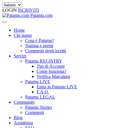
LOGIN
ISCRIVITI
Patamu.com
Home
Chi siamo
Cosa è Patamu?
Stampa e premi
Commenti degli iscritti
Servizi
Patamu REGISTRY
Tipi di Account
Come funziona?
Verifica Marcatura
Patamu LIVE
Entra in Patamu LIVE
F.A.Q.
Patamu LEGAL
Community
Patamu Stories
Commenti
Blog
Assistenza
FAQ