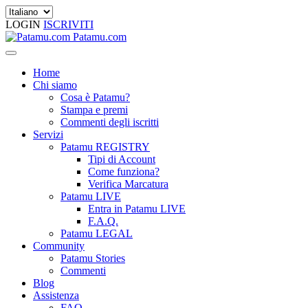
LOGIN
ISCRIVITI
Patamu.com
Home
Chi siamo
Cosa è Patamu?
Stampa e premi
Commenti degli iscritti
Servizi
Patamu REGISTRY
Tipi di Account
Come funziona?
Verifica Marcatura
Patamu LIVE
Entra in Patamu LIVE
F.A.Q.
Patamu LEGAL
Community
Patamu Stories
Commenti
Blog
Assistenza
FAQ