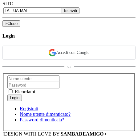
SITO
×
Close
Login
Accedi con Google
or
Ricordami
Registrati
Nome utente dimenticato?
Password dimenticata?
[DESIGN WITH LOVE BY
SAMBADEAMIGO
•