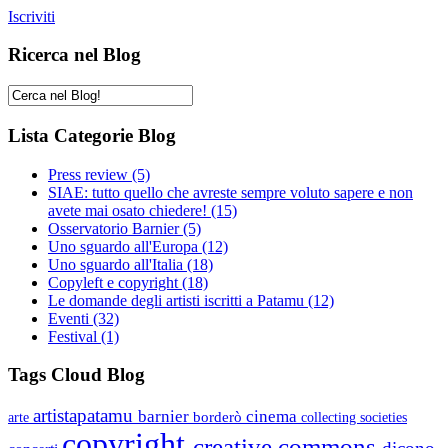
Iscriviti
Ricerca nel Blog
Lista Categorie Blog
Press review
(5)
SIAE: tutto quello che avreste sempre voluto sapere e non
avete mai osato chiedere!
(15)
Osservatorio Barnier
(5)
Uno sguardo all'Europa
(12)
Uno sguardo all'Italia
(18)
Copyleft e copyright
(18)
Le domande degli artisti iscritti a Patamu
(12)
Eventi
(32)
Festival
(1)
Tags Cloud Blog
artistapatamu
barnier
cinema
borderò
arte
collecting societies
copyright
creative commons