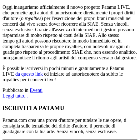
Oggi inauguriamo ufficialmente il nuovo progetto Patamu LIVE,
che permette agli autori di autoriscuotere direttamente i propri diritti
d'autore (o
royalties
) per l'esecuzione dei propri brani musicali nei
concerti dal vivo senza dover ricorrere alla SIAE.
Senza vincoli,
senza esclusive.
Grazie all'assenza di intermediari
i gestori possono
risparmiare di molto rispetto ai costi della SIAE. Allo stesso
tempo
gli autori possono riscuotere in modo immediato ed in
completa trasparenza le proprie royalties, con notevoli margini di
guadagno rispetto al procedimento SIAE che, non essendo analitico,
non garantisce il ritorno agli artisti del compenso versato dal gestore.
È possibile iscriversi in pochi minuti e gratuitamente a Patamu
LIVE
da questo link
ed iniziare ad autoriscuotere da subito le
royalties per i concerti live!
Pubblicato in
Eventi
Leggi tutto...
ISCRIVITI A PATAMU
Patamu.com crea una prova d'autore per tutelare le tue opere, ti
consiglia sulle tematiche del diritto d'autore, ti permette di
guadagnare con la tua arte. Senza vincoli, senza esclusive.