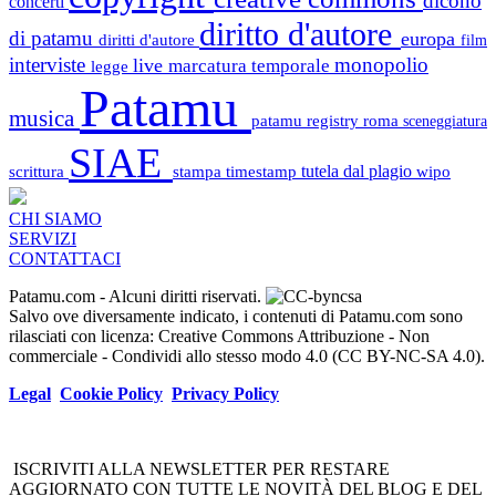
dicono
concerti
diritto d'autore
di patamu
europa
diritti d'autore
film
interviste
monopolio
live
marcatura temporale
legge
Patamu
musica
patamu registry
roma
sceneggiatura
SIAE
scrittura
stampa
timestamp
tutela dal plagio
wipo
CHI SIAMO
SERVIZI
CONTATTACI
Patamu.com
- Alcuni diritti riservati.
Salvo ove diversamente indicato, i contenuti di Patamu.com sono
rilasciati con licenza: Creative Commons Attribuzione - Non
commerciale - Condividi allo stesso modo 4.0 (CC BY-NC-SA 4.0).
Legal
Cookie Policy
Privacy Policy
ISCRIVITI ALLA NEWSLETTER PER RESTARE
AGGIORNATO CON TUTTE LE NOVITÀ DEL BLOG E DEL