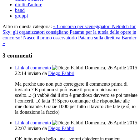
diritti d'autore
band
gruppi
Altro in questa categoria:
« Concorso per sceneggiatori Netpitch for
Sky: gli organizzatori consigliano Patamu per la tutela delle opere in
concorso!
Nasce il primo osservatorio Patamu sulla direttiva Barnier
»
3
commenti
Link al commento
Domenica, 26 Aprile 2015
22:14
inviato da
Diego Fabbri
Ma perchè uno non può correggere il commento prima di
inviarlo ? E poi non si può usare il proprio nickname
scelto...:-)) vabbè dai il sito è grandioso davvero se poi tutelate
i concerti....è fatta !!! Spero comunque che rispondiate alle
mie domande. Grazie 1000 per tutto il lavoro che fate (e sì, io
la donazione la faccio).
Link al commento
Domenica, 26 Aprile 2015
22:07
inviato da
Diego Fabbri
OK tutto molto bello...ma...vorrei chiedere in maniera