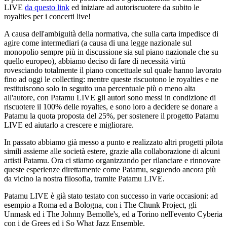
LIVE
da questo link
ed iniziare ad autoriscuotere da subito le
royalties per i concerti live!
A causa dell'ambiguità della normativa, che sulla carta impedisce di
agire come intermediari (a causa di una legge nazionale sul
monopolio sempre più in discussione sia sul piano nazionale che su
quello europeo), abbiamo deciso di fare di necessità virtù
rovesciando totalmente il piano concettuale sul quale hanno lavorato
fino ad oggi le collecting: mentre queste riscuotono le royalties e ne
restituiscono solo in seguito una percentuale più o meno alta
all'autore, con Patamu LIVE gli autori sono messi in condizione di
riscuotere il 100% delle royaltes, e sono loro a decidere se donare a
Patamu la quota proposta del 25%, per sostenere il progetto Patamu
LIVE ed aiutarlo a crescere e migliorare.
In passato abbiamo già messo a punto e realizzato altri progetti pilota
simili assieme alle società estere, grazie alla collaborazione di alcuni
artisti Patamu. Ora ci stiamo organizzando per rilanciare e rinnovare
queste esperienze direttamente come Patamu, seguendo ancora più
da vicino la nostra filosofia, tramite Patamu LIVE.
Patamu LIVE è già stato testato con successo in varie occasioni:
ad
esempio a Roma ed a Bologna, con i The Chunk Project, gli
Unmask ed i The Johnny Bemolle's, ed a Torino nell'evento Cyberia
con i de Grees ed i So What Jazz Ensemble.