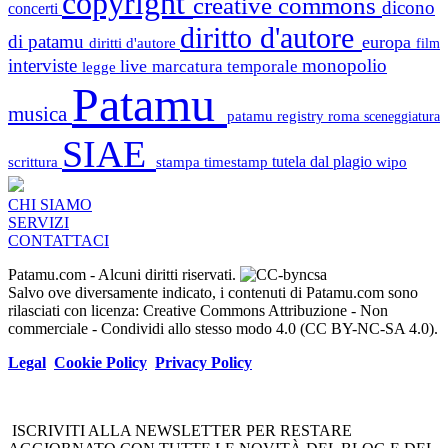
copyright
creative commons
dicono
concerti
diritto d'autore
di patamu
europa
diritti d'autore
film
interviste
monopolio
live
marcatura temporale
legge
Patamu
musica
patamu registry
roma
sceneggiatura
SIAE
scrittura
stampa
timestamp
tutela dal plagio
wipo
CHI SIAMO
SERVIZI
CONTATTACI
Patamu.com
- Alcuni diritti riservati.
Salvo ove diversamente indicato, i contenuti di Patamu.com sono
rilasciati con licenza: Creative Commons Attribuzione - Non
commerciale - Condividi allo stesso modo 4.0 (CC BY-NC-SA 4.0).
Legal
Cookie Policy
Privacy Policy
ISCRIVITI ALLA NEWSLETTER PER RESTARE