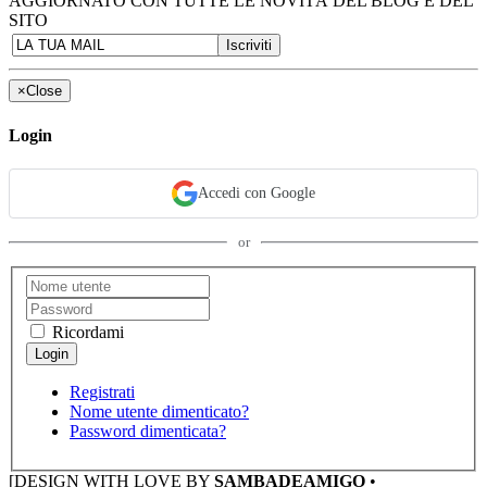
AGGIORNATO CON TUTTE LE NOVITÀ DEL BLOG E DEL
SITO
×
Close
Login
Accedi con Google
or
Ricordami
Registrati
Nome utente dimenticato?
Password dimenticata?
[DESIGN WITH LOVE BY
SAMBADEAMIGO
•