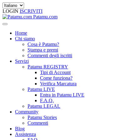
LOGIN
ISCRIVITI
Patamu.com
Home
Chi siamo
Cosa è Patamu?
Stampa e premi
Commenti degli iscritti
Servizi
Patamu REGISTRY
Tipi di Account
Come funziona?
Verifica Marcatura
Patamu LIVE
Entra in Patamu LIVE
F.A.Q.
Patamu LEGAL
Community
Patamu Stories
Commenti
Blog
Assistenza
FAQ