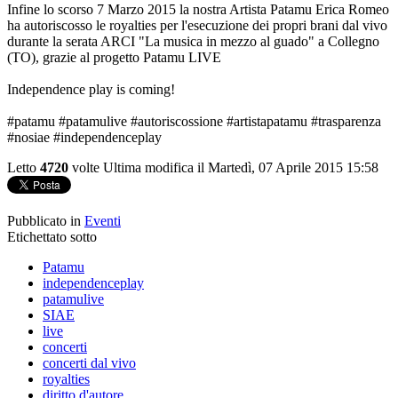
Infine lo scorso 7 Marzo 2015 la nostra Artista Patamu Erica Romeo
ha autoriscosso le royalties per l'esecuzione dei propri brani dal vivo
durante la serata ARCI "La musica in mezzo al guado" a Collegno
(TO), grazie al progetto Patamu LIVE
Independence play is coming!
‪#‎patamu‬ ‪#‎patamulive‬ ‪#‎autoriscossione‬ ‪#‎artistapatamu‬ ‪#‎trasparenza‬
‪#‎nosiae‬ ‪#‎independenceplay‬
Letto
4720
volte
Ultima modifica il Martedì, 07 Aprile 2015 15:58
Pubblicato in
Eventi
Etichettato sotto
Patamu
independenceplay
patamulive
SIAE
live
concerti
concerti dal vivo
royalties
diritto d'autore