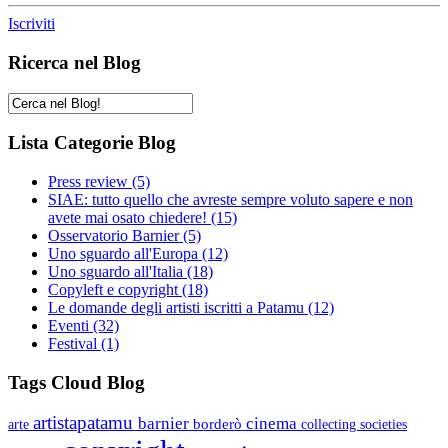
Iscriviti
Ricerca nel Blog
Lista Categorie Blog
Press review
(5)
SIAE: tutto quello che avreste sempre voluto sapere e non
avete mai osato chiedere!
(15)
Osservatorio Barnier
(5)
Uno sguardo all'Europa
(12)
Uno sguardo all'Italia
(18)
Copyleft e copyright
(18)
Le domande degli artisti iscritti a Patamu
(12)
Eventi
(32)
Festival
(1)
Tags Cloud Blog
artistapatamu
barnier
cinema
borderò
arte
collecting societies