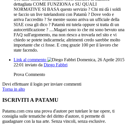
dettagliata COME FUNZIONA e SU QUALI
NORMATIVE SI BASA questo servizio ? Chi mi dà i soldi
se faccio un live tutelandomi con Patamù ? Dove vedo e
arriva l'accredito ? Se mentre suono arriva un ufficiale della
SIAE cosa gli dico ? Patamù mi tutela oppure si tratta di un
autocertificazione ? ....Magari sono io che mi sono bevuto una
FAQ sull'argomento, ma non riesco a trovarla nel sito e vi
chiedo se potete indicarmela; altrimenti credo sarebbe molto
importante che ci fosse. E cmq grazie 100 per il lavoro che
state facendo.
Link al commento
Domenica, 26 Aprile 2015
22:01
inviato da
Diego Fabbri
Prova Commento
Devi effettuare il login per inviare commenti
Torna in alto
ISCRIVITI A PATAMU
Patamu.com crea una prova d'autore per tutelare le tue opere, ti
consiglia sulle tematiche del diritto d'autore, ti permette di
guadagnare con la tua arte. Senza vincoli, senza esclusive.