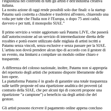
l'ingiustizia nei confronti di tutti gli artisti e dell'industria creativa
italiana.
La nostra azione di oggi rende possibili solo due finali: o la startup
Patamu sarà costretta a chiudere e trasferirsi all'estero, chiarendo una
volta per tutte che l'Italia non è l'Europa, o dopo 75 anni cadrà,
davvero e per tutti, il monopolio SIAE.”
Il primo servizio a venire aggiornato sarà Patamu LIVE, che passerà
dall’autoriscossione ad un servizio di intermediazione diretta delle
royalties e potrà essere utilizzato dalle migliaia di artisti iscritti a
Patamu senza vincoli, senza esclusive e senza passare per la SIAE.
L’artista non dovrà prendere alcun tipo di accordo con il gestore di
un evento, ma limitarsi a compilare un modulo online chiaro e
trasparente.
A differenza del colosso nazionale, inoltre, Patamu non si appropria
del repertorio degli artisti che potranno disporre liberamente delle
loro opere.
La piattaforma Patamu è in grado di garantire una totale trasparenza
sulle tariffe proposte ed una ripartizione analitica dei proventi (al
contrario della SIAE, che per alcuni tipi di concerti propone una
ripartizione “a campione”) a beneficio sia degli artisti che del
gestore.
Gli artisti possono ricevere il pagamento online appena concluso