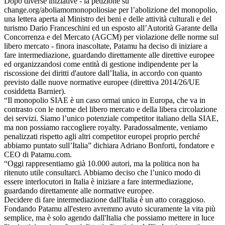
Dopo diverse iniziative - la petizione su
change.org/aboliamomonopoliosiae per l’abolizione del monopolio,
una lettera aperta al Ministro dei beni e delle attività culturali e del
turismo Dario Franceschini ed un esposto all’Autorità Garante della
Concorrenza e del Mercato (AGCM) per violazione delle norme sul
libero mercato - finora inascoltate, Patamu ha deciso di iniziare a
fare intermediazione, guardando direttamente alle direttive europee
ed organizzandosi come entità di gestione indipendente per la
riscossione dei diritti d'autore dall’Italia, in accordo con quanto
previsto dalle nuove normative europee (direttiva 2014/26/UE
cosiddetta Barnier).
“Il monopolio SIAE è un caso ormai unico in Europa, che va in
contrasto con le norme del libero mercato e della libera circolazione
dei servizi. Siamo l’unico potenziale competitor italiano della SIAE,
ma non possiamo raccogliere royalty. Paradossalmente, veniamo
penalizzati rispetto agli altri competitor europei proprio perché
abbiamo puntato sull’Italia” dichiara Adriano Bonforti, fondatore e
CEO di Patamu.com.
“Oggi rappresentiamo già 10.000 autori, ma la politica non ha
ritenuto utile consultarci. Abbiamo deciso che l’unico modo di
essere interlocutori in Italia è iniziare a fare intermediazione,
guardando direttamente alle normative europee.
Decidere di fare intermediazione dall'Italia è un atto coraggioso.
Fondando Patamu all'estero avremmo avuto sicuramente la vita più
semplice, ma è solo agendo dall'Italia che possiamo mettere in luce