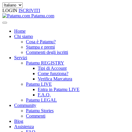
LOGIN
ISCRIVITI
Patamu.com
Home
Chi siamo
Cosa è Patamu?
Stampa e premi
Commenti degli iscritti
Servizi
Patamu REGISTRY
Tipi di Account
Come funziona?
Verifica Marcatura
Patamu LIVE
Entra in Patamu LIVE
F.A.Q.
Patamu LEGAL
Community
Patamu Stories
Commenti
Blog
Assistenza
FAQ