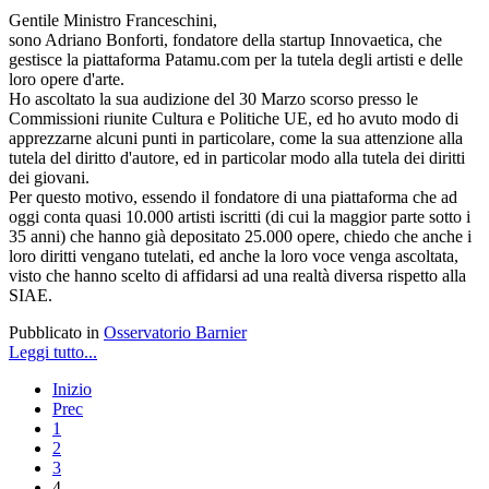
Gentile Ministro Franceschini,
sono Adriano Bonforti, fondatore della startup Innovaetica, che
gestisce la piattaforma Patamu.com per la tutela degli artisti e delle
loro opere d'arte.
Ho ascoltato la sua audizione del 30 Marzo scorso presso le
Commissioni riunite Cultura e Politiche UE, ed ho avuto modo di
apprezzarne alcuni punti in particolare, come la sua attenzione alla
tutela del diritto d'autore, ed in particolar modo alla tutela dei diritti
dei giovani.
Per questo motivo, essendo il fondatore di una piattaforma che ad
oggi conta quasi 10.000 artisti iscritti (di cui la maggior parte sotto i
35 anni) che hanno già depositato 25.000 opere, chiedo che anche i
loro diritti vengano tutelati, ed anche la loro voce venga ascoltata,
visto che hanno scelto di affidarsi ad una realtà diversa rispetto alla
SIAE.
Pubblicato in
Osservatorio Barnier
Leggi tutto...
Inizio
Prec
1
2
3
4