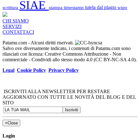
SIAE
scrittura
stampa
timestamp
tutela dal plagio
wipo
CHI SIAMO
SERVIZI
CONTATTACI
Patamu.com
- Alcuni diritti riservati.
Salvo ove diversamente indicato, i contenuti di Patamu.com sono
rilasciati con licenza: Creative Commons Attribuzione - Non
commerciale - Condividi allo stesso modo 4.0 (CC BY-NC-SA 4.0).
Legal
Cookie Policy
Privacy Policy
ISCRIVITI ALLA NEWSLETTER PER RESTARE
AGGIORNATO CON TUTTE LE NOVITÀ DEL BLOG E DEL
SITO
×
Close
Login