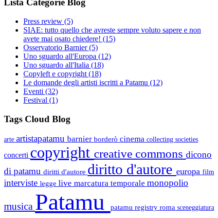
Lista Categorie Blog
Press review
(5)
SIAE: tutto quello che avreste sempre voluto sapere e non
avete mai osato chiedere!
(15)
Osservatorio Barnier
(5)
Uno sguardo all'Europa
(12)
Uno sguardo all'Italia
(18)
Copyleft e copyright
(18)
Le domande degli artisti iscritti a Patamu
(12)
Eventi
(32)
Festival
(1)
Tags Cloud Blog
artistapatamu
barnier
cinema
borderò
arte
collecting societies
copyright
creative commons
dicono
concerti
diritto d'autore
di patamu
europa
diritti d'autore
film
interviste
monopolio
live
marcatura temporale
legge
Patamu
musica
patamu registry
roma
sceneggiatura