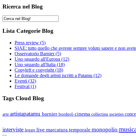
Ricerca nel Blog
Lista Categorie Blog
Press review
(5)
SIAE: tutto quello che avreste sempre voluto sapere e non avet
Osservatorio Barnier
(5)
Uno sguardo all'Europa
(12)
Uno sguardo all'Italia
(18)
Copyleft e copyright
(18)
Le domande degli artisti iscritti a Patamu
(12)
Eventi
(32)
Festival
(1)
Tags Cloud Blog
artistapatamu
barnier
cinema
borderò
conce
arte
collecting societies
music
interviste
monopolio
live
marcatura temporale
legge