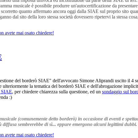
lmeno una risposta univoca ed inconfutabile da parte della SIAE di ieri
amma musicale è possibile produrre un'autocertificazione da presentare a
scorretto quanto affermato ancora oggi dalla SIAE sul proprio sito quan
nno dal sito della loro stessa società dovessero ripetervi la stessa cosa
on avete mai osato chiedere!
E
estione del borderò SIAE" dell'avvocato Simone Aliprandi uscito il 4 
 ulteriormente la tematica del borderò SIAE e dell'abrogazione implicita
la SIAE
, per chiedere chiarezza sulla questione, ed un
sondaggio sul bor
enda :)
usicale (comunemente detto borderò) in occasione di eventi e spett
diffusa sembrerebbe di sì... eppure emergono alcuni legittimi dubbi. C
on avete mai osato chiedere!