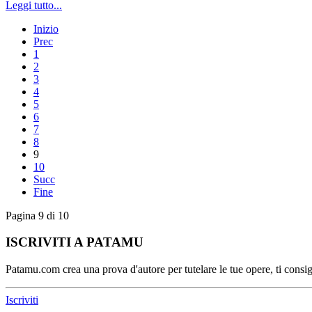
Leggi tutto...
Inizio
Prec
1
2
3
4
5
6
7
8
9
10
Succ
Fine
Pagina 9 di 10
ISCRIVITI A PATAMU
Patamu.com crea una prova d'autore per tutelare le tue opere, ti consigl
Iscriviti