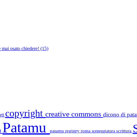
e mai osato chiedere!
(15)
copyright
creative commons
dicono di pa
rti
Patamu
a
patamu registry
roma
scrittura
sceneggiatura