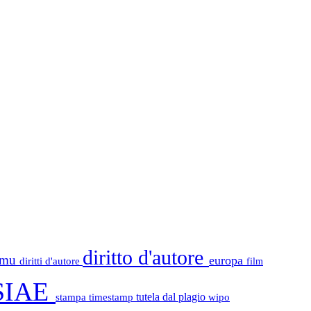
diritto d'autore
tamu
europa
diritti d'autore
film
SIAE
stampa
timestamp
tutela dal plagio
wipo