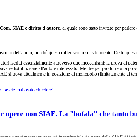
Com, SIAE e diritto d'autore
, al quale sono stato invitato per parlare
e ascolto dell'audio, poiché questi differiscono sensibilmente. Detto quest
tori iscritti essenzialmente attraverso due meccanismi: la prova di patern
essiva redistribuzione all'autore interessato. Mentre per produrre una pro
AE si trova attualmente in posizione di monopolio (limitatamente al territ
on avete mai osato chiedere!
per opere non SIAE. La "bufala" che tanto bu