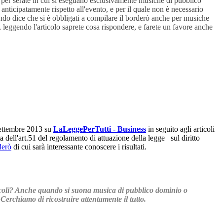
: per serate in cui si eseguano esclusivamente musiche di pubblico
nticipatamente rispetto all'evento, e per il quale non è necessario
do dice che si è obbligati a compilare il borderò anche per musiche
, leggendo l'articolo saprete cosa rispondere, e farete un favore anche
settembre 2013 su
LaLeggePerTutti - Business
in seguito agli articoli
 dell'art.51 del regolamento di attuazione della legge sul diritto
derò
di cui sarà interessante conoscere i risultati.
acoli? Anche quando si suona musica di pubblico dominio o
erchiamo di ricostruire attentamente il tutto.