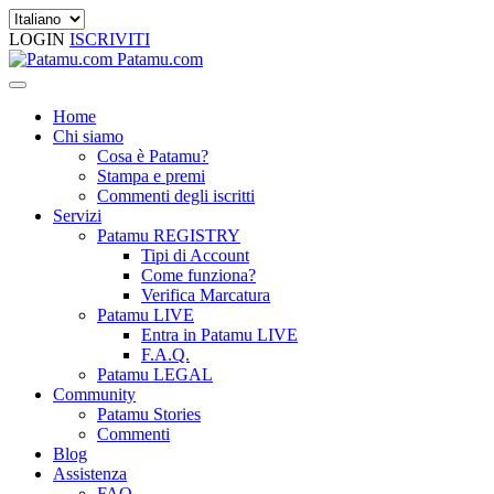
LOGIN
ISCRIVITI
Patamu.com
Home
Chi siamo
Cosa è Patamu?
Stampa e premi
Commenti degli iscritti
Servizi
Patamu REGISTRY
Tipi di Account
Come funziona?
Verifica Marcatura
Patamu LIVE
Entra in Patamu LIVE
F.A.Q.
Patamu LEGAL
Community
Patamu Stories
Commenti
Blog
Assistenza
FAQ