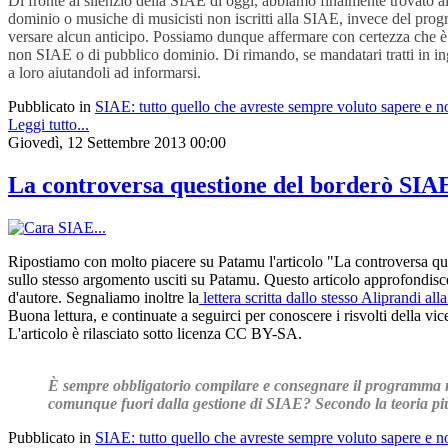
Di fronte al silenzio della SIAE di oggi, abbiamo finalmente trovato a
dominio o musiche di musicisti non iscritti alla SIAE, invece del progr
versare alcun anticipo. Possiamo dunque affermare con certezza che è 
non SIAE o di pubblico dominio. Di rimando, se mandatari tratti in inga
a loro aiutandoli ad informarsi.
Pubblicato in
SIAE: tutto quello che avreste sempre voluto sapere e n
Leggi tutto...
Giovedì, 12 Settembre 2013 00:00
La controversa questione del borderò SIA
Ripostiamo con molto piacere su Patamu l'articolo "La controversa qu
sullo stesso argomento usciti su Patamu. Questo articolo approfondisce
d'autore. Segnaliamo inoltre la
lettera scritta dallo stesso Aliprandi al
Buona lettura, e continuate a seguirci per conoscere i risvolti della vic
L'articolo è rilasciato sotto licenza CC BY-SA.
È sempre obbligatorio compilare e consegnare il programma m
comunque fuori dalla gestione di SIAE? Secondo la teoria più 
Pubblicato in
SIAE: tutto quello che avreste sempre voluto sapere e n