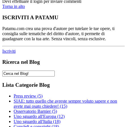
Devi effettuare il login per inviare commenti
Torna in alto
ISCRIVITI A PATAMU
Patamu.com crea una prova d'autore per tutelare le tue opere, ti
consiglia sulle tematiche del diritto d'autore, ti permette di
guadagnare con la tua arte. Senza vincoli, senza esclusive.
Iscriviti
Ricerca nel Blog
Lista Categorie Blog
Press review
(5)
SIAE: tutto quello che avreste sempre voluto sapere e non
avete mai osato chiedere!
(15)
Osservatorio Barnier
(5)
Uno sguardo all'Europa
(12)
Uno sguardo all'Italia
(18)
Copyleft e copyright
(18)