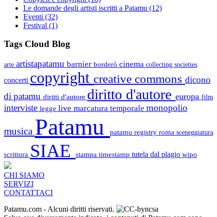
Le domande degli artisti iscritti a Patamu
(12)
Eventi
(32)
Festival
(1)
Tags Cloud Blog
artistapatamu
barnier
cinema
borderò
arte
collecting societies
copyright
creative commons
dicono
concerti
diritto d'autore
di patamu
europa
diritti d'autore
film
interviste
monopolio
live
marcatura temporale
legge
Patamu
musica
patamu registry
roma
sceneggiatura
SIAE
scrittura
stampa
timestamp
tutela dal plagio
wipo
CHI SIAMO
SERVIZI
CONTATTACI
Patamu.com
- Alcuni diritti riservati.