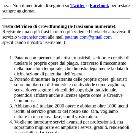
p.s. : Non dimenticate di seguirci su
Twitter
e
Facebook
per restare
sempre aggiornati
Testo del video di crowdfunding (le frasi sono numerate):
Registrate una o più frasi in uno o più video ed inviatelo attraverso il
servizio
wetransfer.com
alla mail
patamu.com@gmail.com
specificando il vostro username ;)
Patamu.com permette ad artisti, musicisti, scrittori e creativi di
tutelare le proprie opere dal plagio, attraverso il meccanismo
della marcatura temporale, che dimostra legalmente la data di
dichiarazione di paternita’ dell’opera.
Potendo dimostrare la paternita delle proprie opere, gli artisti
sono piu liberi di diffonderle e condividerle come vogliono,
senza dover seguire i vincoli del copyright tradizionale,
potendosi affidare anche a licenze aperte come le Creative
Commons.
Abbiamo già tutelato 2000 opere e abbiamo oltre 1000 utenti
iscritti al servizio gratuito del nostro sito. Ora, vogliamo
entrare in una nuova fase, con il vostro aiuto.
Vogliamo introdurre servizi avanzati per professionisti, ma
soprattutto migliorare ed ampliare i servizi gratuiti, rendendoli
accessibili su larga scala.