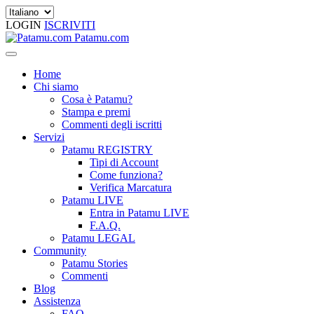
LOGIN
ISCRIVITI
Patamu.com
Home
Chi siamo
Cosa è Patamu?
Stampa e premi
Commenti degli iscritti
Servizi
Patamu REGISTRY
Tipi di Account
Come funziona?
Verifica Marcatura
Patamu LIVE
Entra in Patamu LIVE
F.A.Q.
Patamu LEGAL
Community
Patamu Stories
Commenti
Blog
Assistenza
FAQ