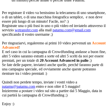
un minuto) perché amate o perché usate Patamu.
Per registrare il video va benissimo la telecamera di uno smartphone,
o di un tablet, o di una macchina fotografica semplice, e non deve
essere più lungo di un minuto! Facile, no? :)
Registrate una o più frasi in uno o più video ed inviatelo attraverso il
servizio
wetransfer.com
alla mail
patamu.com@gmail.com
specificando il vostro username ;)
Per ringraziarvi, regaleremo ai primi 10 video pervenuti un
Account
Advanced
!
E nel caso in cui la campagna di Crowdfunding andasse a buon fine,
altri 5 video saranno estratti a sorte ed altri 5 scelti da noi per essere
premiati, per un totale di
20 Account Advanced in palio
;)
Se fate delle papere, inviateci anche quelle, perché faranno parte di
una campagna speciale, ed ovviamente anche queste potranno
rientrare tra i video premiati :)
Quindi non perdete tempo, inviate i vostri video a
patamu@patamu.com
entro e non oltre il 5 maggio!
Inizieremo a postare i video sul sito a partire dal 5 Maggio, data in
cui partirà la campagna di Crowdfunding ;)
Enjoy :)