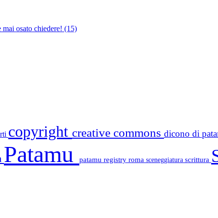
e mai osato chiedere!
(15)
copyright
creative commons
dicono di pa
rti
Patamu
a
patamu registry
roma
scrittura
sceneggiatura