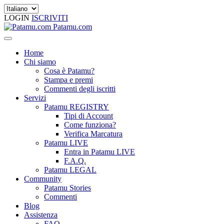
LOGIN
ISCRIVITI
Patamu.com
Home
Chi siamo
Cosa è Patamu?
Stampa e premi
Commenti degli iscritti
Servizi
Patamu REGISTRY
Tipi di Account
Come funziona?
Verifica Marcatura
Patamu LIVE
Entra in Patamu LIVE
F.A.Q.
Patamu LEGAL
Community
Patamu Stories
Commenti
Blog
Assistenza
FAQ