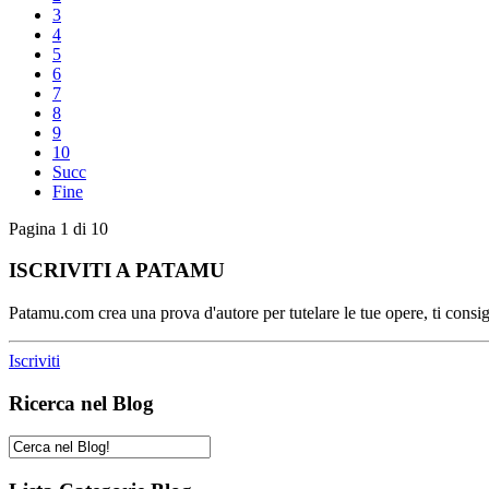
3
4
5
6
7
8
9
10
Succ
Fine
Pagina 1 di 10
ISCRIVITI A PATAMU
Patamu.com crea una prova d'autore per tutelare le tue opere, ti consigl
Iscriviti
Ricerca nel Blog