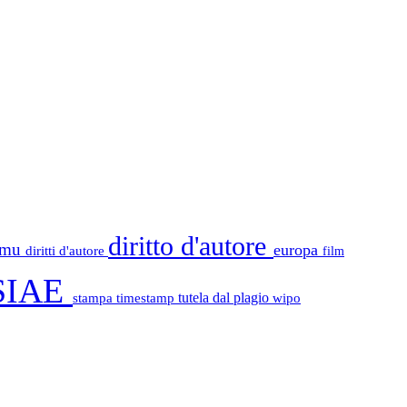
diritto d'autore
tamu
europa
diritti d'autore
film
SIAE
stampa
timestamp
tutela dal plagio
wipo