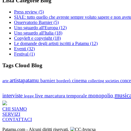
Lista Categorie Blog
Press review
(5)
SIAE: tutto quello che avreste sempre voluto sapere e non avet
Osservatorio Barnier
(5)
Uno sguardo all'Europa
(12)
Uno sguardo all'Italia
(18)
Copyleft e copyright
(18)
Le domande degli artisti iscritti a Patamu
(12)
Eventi
(32)
Festival
(1)
Tags Cloud Blog
artistapatamu
barnier
cinema
borderò
conce
arte
collecting societies
music
interviste
monopolio
live
marcatura temporale
legge
CHI SIAMO
SERVIZI
CONTATTACI
Patamu.com
- Alcuni diritti riservati.