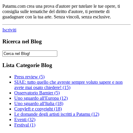
Patamu.com crea una prova d'autore per tutelare le tue opere, ti
consiglia sulle tematiche del diritto d'autore, ti permette di
guadagnare con la tua arte. Senza vincoli, senza esclusive.
Iscriviti
Ricerca nel Blog
Lista Categorie Blog
Press review
(5)
SIAE: tutto quello che avreste sempre voluto sapere e non
avete mai osato chiedere!
(15)
Osservatorio Barnier
(5)
Uno sguardo all'Europa
(12)
Uno sguardo all'Italia
(18)
Copyleft e copyright
(18)
Le domande degli artisti iscritti a Patamu
(12)
Eventi
(32)
Festival
(1)