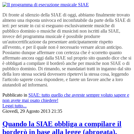
Di fronte al silenzio della SIAE di oggi, abbiamo finalmente trovato
almeno una risposta univoca ed inconfutabile da parte della SIAE di
ieri: per serate in cui si eseguano esclusivamente musiche di
pubblico dominio o musiche di musicisti non iscritti alla SIAE,
invece del programma musicale è possibile produrre
un'autocertificazione da presentare anticipatamente rispetto
all'evento, e per il quale non è necessario versare alcun anticipo.
Possiamo dunque affermare con certezza che è scorretto quanto
affermato ancora oggi dalla SIAE sul proprio sito quando dice che si
è obbligati a compilare il borderò anche per musiche non SIAE o di
pubblico dominio. Di rimando, se mandatari tratti in inganno dal sito
della loro stessa società dovessero ripetervi la stessa cosa, leggendo
l'articolo saprete cosa rispondere, e farete un favore anche a loro
aiutandoli ad informarsi.
Pubblicato in
SIAE: tutto quello che avreste sempre voluto sapere e
non avete mai osato chiedere!
Leggi tutto...
Giovedì, 29 Agosto 2013 21:35
Quando la SIAE obbliga a compilare il
borderò in base alla legge (abrogata).