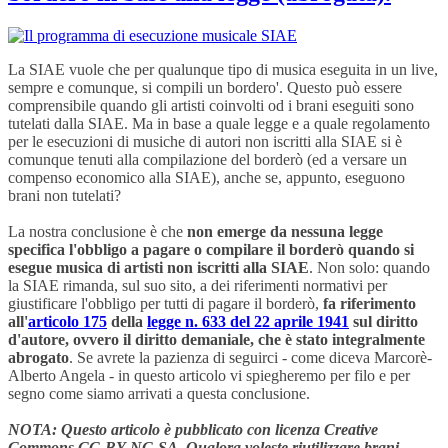
La SIAE vuole che per qualunque tipo di musica eseguita in un live,
sempre e comunque, si compili un bordero'. Questo può essere
comprensibile quando gli artisti coinvolti od i brani eseguiti sono
tutelati dalla SIAE. Ma in base a quale legge e a quale regolamento
per le esecuzioni di musiche di autori non iscritti alla SIAE si è
comunque tenuti alla compilazione del borderò (ed a versare un
compenso economico alla SIAE), anche se, appunto, eseguono
brani non tutelati?
La nostra conclusione è che
non emerge da nessuna legge
specifica l'obbligo a pagare o compilare il borderò quando si
esegue musica di artisti non iscritti alla SIAE
. Non solo: quando
la SIAE rimanda, sul suo sito, a dei riferimenti normativi per
giustificare l'obbligo per tutti di pagare il borderò,
fa riferimento
all'
articolo 175
della
legge n. 633 del 22 aprile 1941
sul diritto
d'autore, ovvero il diritto demaniale, che è stato integralmente
abrogato
. S
e avrete la pazienza di seguirci - come diceva Marcorè-
Alberto Angela - in
questo articolo vi spiegheremo per filo e per
segno come siamo arrivati a questa conclusione.
NOTA: Questo articolo è pubblicato con licenza Creative
Commons CC-BY-NC-SA. Qualora voleste riutilizzare brani