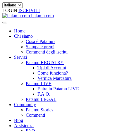
LOGIN
ISCRIVITI
Patamu.com
Home
Chi siamo
Cosa è Patamu?
Stampa e premi
Commenti degli iscritti
Servizi
Patamu REGISTRY
Tipi di Account
Come funziona?
Verifica Marcatura
Patamu LIVE
Entra in Patamu LIVE
F.A.Q.
Patamu LEGAL
Community
Patamu Stories
Commenti
Blog
Assistenza
FAQ