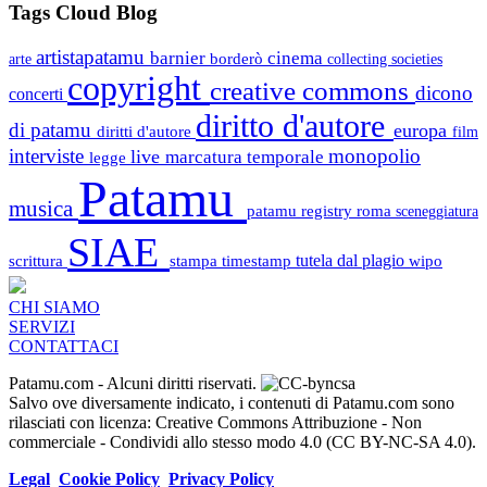
Tags Cloud Blog
artistapatamu
barnier
cinema
borderò
arte
collecting societies
copyright
creative commons
dicono
concerti
diritto d'autore
di patamu
europa
diritti d'autore
film
interviste
monopolio
live
marcatura temporale
legge
Patamu
musica
patamu registry
roma
sceneggiatura
SIAE
scrittura
stampa
timestamp
tutela dal plagio
wipo
CHI SIAMO
SERVIZI
CONTATTACI
Patamu.com
- Alcuni diritti riservati.
Salvo ove diversamente indicato, i contenuti di Patamu.com sono
rilasciati con licenza: Creative Commons Attribuzione - Non
commerciale - Condividi allo stesso modo 4.0 (CC BY-NC-SA 4.0).
Legal
Cookie Policy
Privacy Policy