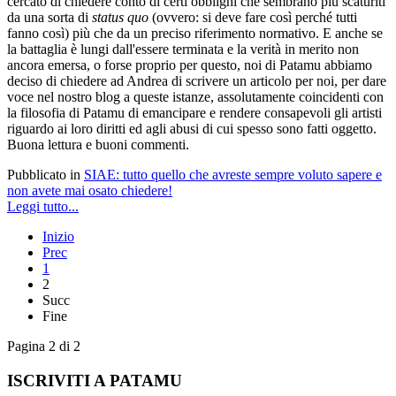
cercato di chiedere conto di certi obblighi che sembrano più scaturiti
da una sorta di
status quo
(ovvero: si deve fare così perché tutti
fanno così) più che da un preciso riferimento normativo. E anche se
la battaglia è lungi dall'essere terminata e la verità in merito non
ancora emersa, o forse proprio per questo, noi di Patamu abbiamo
deciso di chiedere ad Andrea di scrivere un articolo per noi, per dare
voce nel nostro blog a queste istanze, assolutamente coincidenti con
la filosofia di Patamu di emancipare e rendere consapevoli gli artisti
riguardo ai loro diritti ed agli abusi di cui spesso sono fatti oggetto.
Buona lettura e buoni commenti.
Pubblicato in
SIAE: tutto quello che avreste sempre voluto sapere e
non avete mai osato chiedere!
Leggi tutto...
Inizio
Prec
1
2
Succ
Fine
Pagina 2 di 2
ISCRIVITI A PATAMU