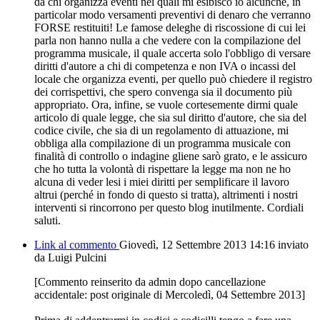
da chi organizza eventi nei quali mi esibisco io alcunché, in
particolar modo versamenti preventivi di denaro che verranno
FORSE restituiti! Le famose deleghe di riscossione di cui lei
parla non hanno nulla a che vedere con la compilazione del
programma musicale, il quale accerta solo l'obbligo di versare
diritti d'autore a chi di competenza e non IVA o incassi del
locale che organizza eventi, per quello può chiedere il registro
dei corrispettivi, che spero convenga sia il documento più
appropriato. Ora, infine, se vuole cortesemente dirmi quale
articolo di quale legge, che sia sul diritto d'autore, che sia del
codice civile, che sia di un regolamento di attuazione, mi
obbliga alla compilazione di un programma musicale con
finalità di controllo o indagine gliene sarò grato, e le assicuro
che ho tutta la volontà di rispettare la legge ma non ne ho
alcuna di veder lesi i miei diritti per semplificare il lavoro
altrui (perché in fondo di questo si tratta), altrimenti i nostri
interventi si rincorrono per questo blog inutilmente. Cordiali
saluti.
Link al commento
Giovedì, 12 Settembre 2013 14:16
inviato
da Luigi Pulcini
[Commento reinserito da admin dopo cancellazione
accidentale: post originale di Mercoledì, 04 Settembre 2013]