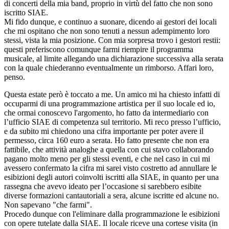
di concerti della mia band, proprio in virtù del fatto che non sono
iscritto SIAE.
Mi fido dunque, e continuo a suonare, dicendo ai gestori dei locali
che mi ospitano che non sono tenuti a nessun adempimento loro
stessi, vista la mia posizione. Con mia sorpresa trovo i gestori restii:
questi preferiscono comunque farmi riempire il programma
musicale, al limite allegando una dichiarazione successiva alla serata
con la quale chiederanno eventualmente un rimborso. Affari loro,
penso.
Questa estate però è toccato a me. Un amico mi ha chiesto infatti di
occuparmi di una programmazione artistica per il suo locale ed io,
che ormai conoscevo l'argomento, ho fatto da intermediario con
l’ufficio SIAE di competenza sul territorio. Mi reco presso l’ufficio,
e da subito mi chiedono una cifra importante per poter avere il
permesso, circa 160 euro a serata. Ho fatto presente che non era
fattibile, che attività analoghe a quella con cui stavo collaborando
pagano molto meno per gli stessi eventi, e che nel caso in cui mi
avessero confermato la cifra mi sarei visto costretto ad annullare le
esibizioni degli autori coinvolti iscritti alla SIAE, in quanto per una
rassegna che avevo ideato per l’occasione si sarebbero esibite
diverse formazioni cantautoriali a sera, alcune iscritte ed alcune no.
Non sapevano "che farmi".
Procedo dunque con l'eliminare dalla programmazione le esibizioni
con opere tutelate dalla SIAE. Il locale riceve una cortese visita (in