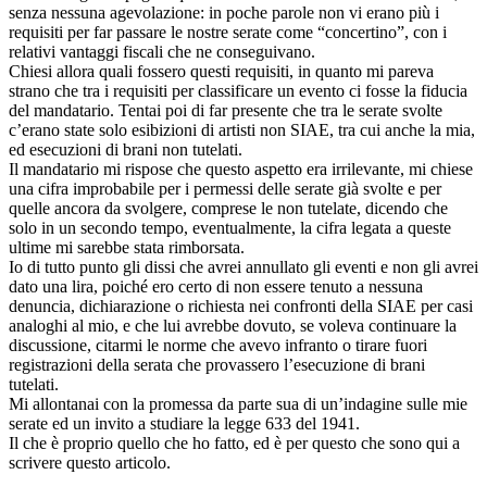
senza nessuna agevolazione: in poche parole non vi erano più i
requisiti per far passare le nostre serate come “concertino”, con i
relativi vantaggi fiscali che ne conseguivano.
Chiesi allora quali fossero questi requisiti, in quanto mi pareva
strano che tra i requisiti per classificare un evento ci fosse la fiducia
del mandatario. Tentai poi di far presente che tra le serate svolte
c’erano state solo esibizioni di artisti non SIAE, tra cui anche la mia,
ed esecuzioni di brani non tutelati.
Il mandatario mi rispose che questo aspetto era irrilevante, mi chiese
una cifra improbabile per i permessi delle serate già svolte e per
quelle ancora da svolgere, comprese le non tutelate, dicendo che
solo in un secondo tempo, eventualmente, la cifra legata a queste
ultime mi sarebbe stata rimborsata.
Io di tutto punto gli dissi che avrei annullato gli eventi e non gli avrei
dato una lira, poiché ero certo di non essere tenuto a nessuna
denuncia, dichiarazione o richiesta nei confronti della SIAE per casi
analoghi al mio, e che lui avrebbe dovuto, se voleva continuare la
discussione, citarmi le norme che avevo infranto o tirare fuori
registrazioni della serata che provassero l’esecuzione di brani
tutelati.
Mi allontanai con la promessa da parte sua di un’indagine sulle mie
serate ed un invito a studiare la legge 633 del 1941.
Il che è proprio quello che ho fatto, ed è per questo che sono qui a
scrivere questo articolo.