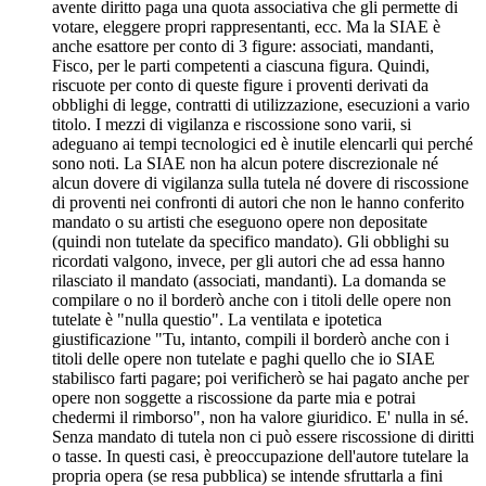
avente diritto paga una quota associativa che gli permette di
votare, eleggere propri rappresentanti, ecc. Ma la SIAE è
anche esattore per conto di 3 figure: associati, mandanti,
Fisco, per le parti competenti a ciascuna figura. Quindi,
riscuote per conto di queste figure i proventi derivati da
obblighi di legge, contratti di utilizzazione, esecuzioni a vario
titolo. I mezzi di vigilanza e riscossione sono varii, si
adeguano ai tempi tecnologici ed è inutile elencarli qui perché
sono noti. La SIAE non ha alcun potere discrezionale né
alcun dovere di vigilanza sulla tutela né dovere di riscossione
di proventi nei confronti di autori che non le hanno conferito
mandato o su artisti che eseguono opere non depositate
(quindi non tutelate da specifico mandato). Gli obblighi su
ricordati valgono, invece, per gli autori che ad essa hanno
rilasciato il mandato (associati, mandanti). La domanda se
compilare o no il borderò anche con i titoli delle opere non
tutelate è "nulla questio". La ventilata e ipotetica
giustificazione "Tu, intanto, compili il borderò anche con i
titoli delle opere non tutelate e paghi quello che io SIAE
stabilisco farti pagare; poi verificherò se hai pagato anche per
opere non soggette a riscossione da parte mia e potrai
chedermi il rimborso", non ha valore giuridico. E' nulla in sé.
Senza mandato di tutela non ci può essere riscossione di diritti
o tasse. In questi casi, è preoccupazione dell'autore tutelare la
propria opera (se resa pubblica) se intende sfruttarla a fini