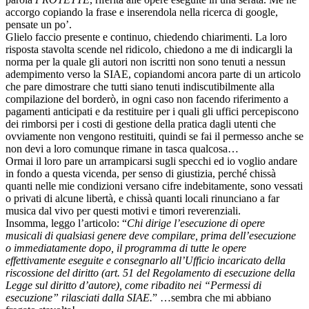
accorgo copiando la frase e inserendola nella ricerca di google,
pensate un po’.
Glielo faccio presente e continuo, chiedendo chiarimenti. La loro
risposta stavolta scende nel ridicolo, chiedono a me di indicargli la
norma per la quale gli autori non iscritti non sono tenuti a nessun
adempimento verso la SIAE, copiandomi ancora parte di un articolo
che pare dimostrare che tutti siano tenuti indiscutibilmente alla
compilazione del borderò, in ogni caso non facendo riferimento a
pagamenti anticipati e da restituire per i quali gli uffici percepiscono
dei rimborsi per i costi di gestione della pratica dagli utenti che
ovviamente non vengono restituiti, quindi se fai il permesso anche se
non devi a loro comunque rimane in tasca qualcosa…
Ormai il loro pare un arrampicarsi sugli specchi ed io voglio andare
in fondo a questa vicenda, per senso di giustizia, perché chissà
quanti nelle mie condizioni versano cifre indebitamente, sono vessati
o privati di alcune libertà, e chissà quanti locali rinunciano a far
musica dal vivo per questi motivi e timori reverenziali.
Insomma, leggo l’articolo: “
Chi dirige l’esecuzione di opere
musicali di qualsiasi genere deve compilare, prima dell’esecuzione
o immediatamente dopo, il programma di tutte le opere
effettivamente eseguite e consegnarlo all’Ufficio incaricato della
riscossione del diritto (art. 51 del Regolamento di esecuzione della
Legge sul diritto d’autore), come ribadito nei “Permessi di
esecuzione” rilasciati dalla SIAE.
” …sembra che mi abbiano