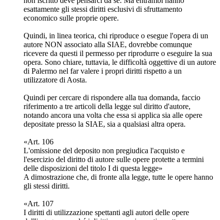
non iscritto deve pensarci da sé. Ma entrambi hanno
esattamente gli stessi diritti esclusivi di sfruttamento
economico sulle proprie opere.
Quindi, in linea teorica, chi riproduce o esegue l'opera di un
autore NON associato alla SIAE, dovrebbe comunque
ricevere da questi il permesso per riprodurre o eseguire la sua
opera. Sono chiare, tuttavia, le difficoltà oggettive di un autore
di Palermo nel far valere i propri diritti rispetto a un
utilizzatore di Aosta.
Quindi per cercare di rispondere alla tua domanda, faccio
riferimento a tre articoli della legge sul diritto d'autore,
notando ancora una volta che essa si applica sia alle opere
depositate presso la SIAE, sia a qualsiasi altra opera.
«Art. 106
L'omissione del deposito non pregiudica l'acquisto e
l'esercizio del diritto di autore sulle opere protette a termini
delle disposizioni del titolo I di questa legge»
A dimostrazione che, di fronte alla legge, tutte le opere hanno
gli stessi diritti.
«Art. 107
I diritti di utilizzazione spettanti agli autori delle opere