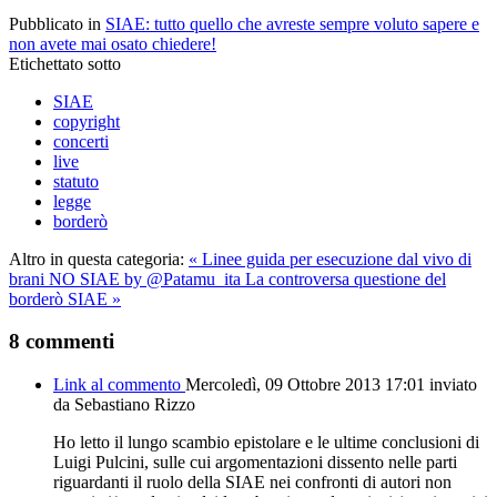
Pubblicato in
SIAE: tutto quello che avreste sempre voluto sapere e
non avete mai osato chiedere!
Etichettato sotto
SIAE
copyright
concerti
live
statuto
legge
borderò
Altro in questa categoria:
« Linee guida per esecuzione dal vivo di
brani NO SIAE by @Patamu_ita
La controversa questione del
borderò SIAE »
8
commenti
Link al commento
Mercoledì, 09 Ottobre 2013 17:01
inviato
da Sebastiano Rizzo
Ho letto il lungo scambio epistolare e le ultime conclusioni di
Luigi Pulcini, sulle cui argomentazioni dissento nelle parti
riguardanti il ruolo della SIAE nei confronti di autori non