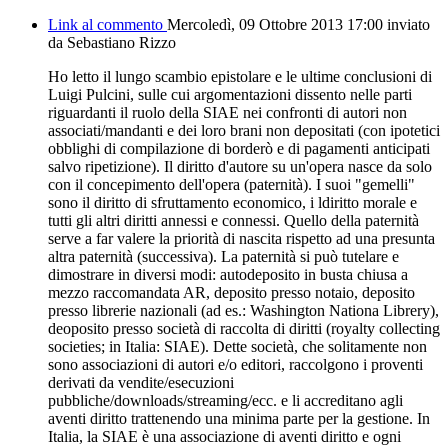
Link al commento
Mercoledì, 09 Ottobre 2013 17:00
inviato
da Sebastiano Rizzo
Ho letto il lungo scambio epistolare e le ultime conclusioni di
Luigi Pulcini, sulle cui argomentazioni dissento nelle parti
riguardanti il ruolo della SIAE nei confronti di autori non
associati/mandanti e dei loro brani non depositati (con ipotetici
obblighi di compilazione di borderò e di pagamenti anticipati
salvo ripetizione). Il diritto d'autore su un'opera nasce da solo
con il concepimento dell'opera (paternità). I suoi "gemelli"
sono il diritto di sfruttamento economico, i ldiritto morale e
tutti gli altri diritti annessi e connessi. Quello della paternità
serve a far valere la priorità di nascita rispetto ad una presunta
altra paternità (successiva). La paternità si può tutelare e
dimostrare in diversi modi: autodeposito in busta chiusa a
mezzo raccomandata AR, deposito presso notaio, deposito
presso librerie nazionali (ad es.: Washington Nationa Librery),
deoposito presso società di raccolta di diritti (royalty collecting
societies; in Italia: SIAE). Dette società, che solitamente non
sono associazioni di autori e/o editori, raccolgono i proventi
derivati da vendite/esecuzioni
pubbliche/downloads/streaming/ecc. e li accreditano agli
aventi diritto trattenendo una minima parte per la gestione. In
Italia, la SIAE è una associazione di aventi diritto e ogni