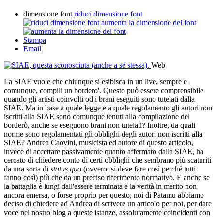
dimensione font
riduci dimensione font
aumenta la dimensione del font
Stampa
Email
Web
La SIAE vuole che chiunque si esibisca in un live, sempre e
comunque, compili un bordero'. Questo può essere comprensibile
quando gli artisti coinvolti od i brani eseguiti sono tutelati dalla
SIAE. Ma in base a quale legge e a quale regolamento gli autori non
iscritti alla SIAE sono comunque tenuti alla compilazione del
borderò, anche se eseguono brani non tutelati? Inoltre, da quali
norme sono regolamentati gli obblighi degli autori non iscritti alla
SIAE? Andrea Caovini, musicista ed autore di questo articolo,
invece di accettare passivamente quanto affermato dalla SIAE, ha
cercato di chiedere conto di certi obblighi che sembrano più scaturiti
da una sorta di
status quo
(ovvero: si deve fare così perché tutti
fanno così) più che da un preciso riferimento normativo. E anche se
la battaglia è lungi dall'essere terminata e la verità in merito non
ancora emersa, o forse proprio per questo, noi di Patamu abbiamo
deciso di chiedere ad Andrea di scrivere un articolo per noi, per dare
voce nel nostro blog a queste istanze, assolutamente coincidenti con