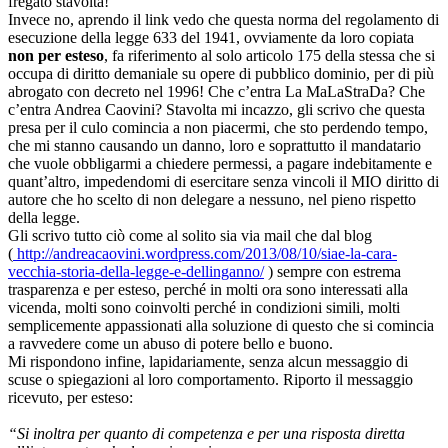
fregato stavolta!
Invece no, aprendo il link vedo che questa norma del regolamento di
esecuzione della legge 633 del 1941, ovviamente da loro copiata
non per esteso
, fa riferimento al solo articolo 175 della stessa che si
occupa di diritto demaniale su opere di pubblico dominio, per di più
abrogato con decreto nel 1996! Che c’entra La MaLaStraDa? Che
c’entra Andrea Caovini? Stavolta mi incazzo, gli scrivo che questa
presa per il culo comincia a non piacermi, che sto perdendo tempo,
che mi stanno causando un danno, loro e soprattutto il mandatario
che vuole obbligarmi a chiedere permessi, a pagare indebitamente e
quant’altro, impedendomi di esercitare senza vincoli il MIO diritto di
autore che ho scelto di non delegare a nessuno, nel pieno rispetto
della legge.
Gli scrivo tutto ciò come al solito sia via mail che dal blog
(
http://andreacaovini.wordpress.com/2013/08/10/siae-la-cara-
vecchia-storia-della-legge-e-dellinganno/
) sempre con estrema
trasparenza e per esteso, perché in molti ora sono interessati alla
vicenda, molti sono coinvolti perché in condizioni simili, molti
semplicemente appassionati alla soluzione di questo che si comincia
a ravvedere come un abuso di potere bello e buono.
Mi rispondono infine, lapidariamente, senza alcun messaggio di
scuse o spiegazioni al loro comportamento. Riporto il messaggio
ricevuto, per esteso:
“Si inoltra per quanto di competenza e per una risposta diretta