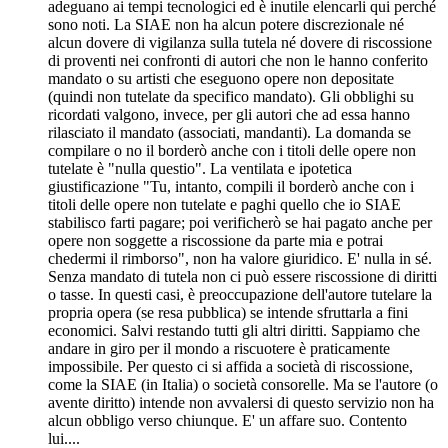
adeguano ai tempi tecnologici ed è inutile elencarli qui perché
sono noti. La SIAE non ha alcun potere discrezionale né
alcun dovere di vigilanza sulla tutela né dovere di riscossione
di proventi nei confronti di autori che non le hanno conferito
mandato o su artisti che eseguono opere non depositate
(quindi non tutelate da specifico mandato). Gli obblighi su
ricordati valgono, invece, per gli autori che ad essa hanno
rilasciato il mandato (associati, mandanti). La domanda se
compilare o no il borderò anche con i titoli delle opere non
tutelate è "nulla questio". La ventilata e ipotetica
giustificazione "Tu, intanto, compili il borderò anche con i
titoli delle opere non tutelate e paghi quello che io SIAE
stabilisco farti pagare; poi verificherò se hai pagato anche per
opere non soggette a riscossione da parte mia e potrai
chedermi il rimborso", non ha valore giuridico. E' nulla in sé.
Senza mandato di tutela non ci può essere riscossione di diritti
o tasse. In questi casi, è preoccupazione dell'autore tutelare la
propria opera (se resa pubblica) se intende sfruttarla a fini
economici. Salvi restando tutti gli altri diritti. Sappiamo che
andare in giro per il mondo a riscuotere è praticamente
impossibile. Per questo ci si affida a società di riscossione,
come la SIAE (in Italia) o società consorelle. Ma se l'autore (o
avente diritto) intende non avvalersi di questo servizio non ha
alcun obbligo verso chiunque. E' un affare suo. Contento
lui....