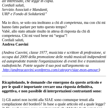
all’interessato, che legge in copia.
Cordiali saluti,
Servizio Associati e Mandanti,
URP e Fondo di Solidarietà”
Ma io dico, se solo ora inoltrano a chi
di competenza
, ma con chi mi
hanno fatto parlare per tutto questo tempo?
Vabè, allo stato attuale risulto in attesa di risposta da chi di
competenza. Chi mi vuol bene mi “segua”!
Cordiali saluti,
Andrea Caovini
(Andrea Caovini, classe 1977, musicista e scrittore di professione, si
occupa dal 2009 della promozione delle realtà musicali indipendenti
ed autoprodotte tramite l'organizzazione di eventi live e trasmissioni
radiofoniche. Potete seguire il suo post sull'argomento su
http://andreacaovini.wordpress.com/category/siae-mon-amour/
)
Ricapitolando, le domande che emergono da questo articolo e
per le quali è importante cercare una risposta definitiva,
oggettiva, e non passibile di interpretazioni contrastanti sono:
1) Gli autori non iscritti alla SIAE sono comunque tenuti alla
compilazione del borderò? In base a quale articolo ed a quale legge?