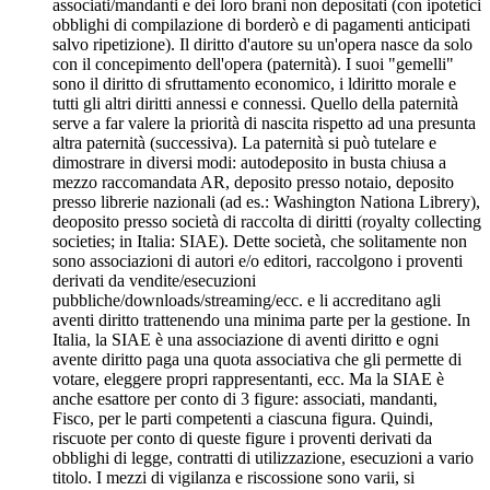
associati/mandanti e dei loro brani non depositati (con ipotetici
obblighi di compilazione di borderò e di pagamenti anticipati
salvo ripetizione). Il diritto d'autore su un'opera nasce da solo
con il concepimento dell'opera (paternità). I suoi "gemelli"
sono il diritto di sfruttamento economico, i ldiritto morale e
tutti gli altri diritti annessi e connessi. Quello della paternità
serve a far valere la priorità di nascita rispetto ad una presunta
altra paternità (successiva). La paternità si può tutelare e
dimostrare in diversi modi: autodeposito in busta chiusa a
mezzo raccomandata AR, deposito presso notaio, deposito
presso librerie nazionali (ad es.: Washington Nationa Librery),
deoposito presso società di raccolta di diritti (royalty collecting
societies; in Italia: SIAE). Dette società, che solitamente non
sono associazioni di autori e/o editori, raccolgono i proventi
derivati da vendite/esecuzioni
pubbliche/downloads/streaming/ecc. e li accreditano agli
aventi diritto trattenendo una minima parte per la gestione. In
Italia, la SIAE è una associazione di aventi diritto e ogni
avente diritto paga una quota associativa che gli permette di
votare, eleggere propri rappresentanti, ecc. Ma la SIAE è
anche esattore per conto di 3 figure: associati, mandanti,
Fisco, per le parti competenti a ciascuna figura. Quindi,
riscuote per conto di queste figure i proventi derivati da
obblighi di legge, contratti di utilizzazione, esecuzioni a vario
titolo. I mezzi di vigilanza e riscossione sono varii, si