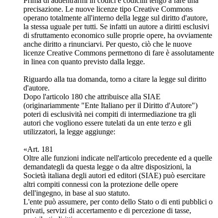
Prima di addentrarmi in codici e codicilli tengo a fare una
precisazione. Le nuove licenze tipo Creative Commons
operano totalmente all'interno della legge sul diritto d'autore,
la stessa uguale per tutti. Se infatti un autore a diritti esclusivi
di sfruttamento economico sulle proprie opere, ha ovviamente
anche diritto a rinunciarvi. Per questo, ciò che le nuove
licenze Creative Commons permettono di fare è assolutamente
in linea con quanto previsto dalla legge.
Riguardo alla tua domanda, torno a citare la legge sul diritto
d'autore.
Dopo l'articolo 180 che attribuisce alla SIAE
(originariammente "Ente Italiano per il Diritto d'Autore")
poteri di esclusività nei compiti di intermediazione tra gli
autori che vogliono essere tutelati da un ente terzo e gli
utilizzatori, la legge aggiunge:
«Art. 181
Oltre alle funzioni indicate nell'articolo precedente ed a quelle
demandategli da questa legge o da altre disposizioni, la
Società italiana degli autori ed editori (SIAE) può esercitare
altri compiti connessi con la protezione delle opere
dell'ingegno, in base al suo statuto.
L'ente può assumere, per conto dello Stato o di enti pubblici o
privati, servizi di accertamento e di percezione di tasse,