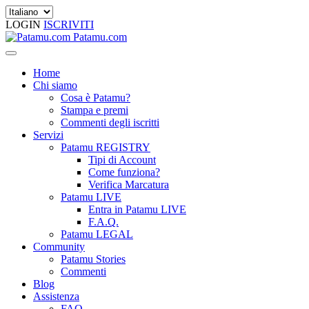
LOGIN
ISCRIVITI
Patamu.com
Home
Chi siamo
Cosa è Patamu?
Stampa e premi
Commenti degli iscritti
Servizi
Patamu REGISTRY
Tipi di Account
Come funziona?
Verifica Marcatura
Patamu LIVE
Entra in Patamu LIVE
F.A.Q.
Patamu LEGAL
Community
Patamu Stories
Commenti
Blog
Assistenza
FAQ