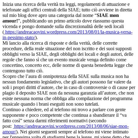
Inizia una ricerca della verità tra leggi, regolamenti di attuazione e
telefonate agli uffici centrali della SIAE; tutto ciò avviene in diretta
sul mio blog dove apro una categoria dal nome “
SIAE mon
amour!
”, pubblicando un primo articolo dove riassumo questa
vicenda e pongo domande sulla discrezionalità delle sedi locali
(
https://andreacaovini.wordpress.com/2013/08/01/la-musica-versa-
in-pessimo-stato/
).
Mi lancio alla ricerca di risposte e della verità, delle corrette
procedure, della reale situazione del non iscritto e dei suoi supposti
obblighi verso la SIAE, degli obblighi dei locali e degli autori, delle
regole che fanno sì che un evento musicale venga definito come
concertino, concerto ecc, delle norme di questa benedetta legge che
contengono tutto ciò.
Scopro che l’aura di onnipotenza della SIAE sulla musica non ha
nessun fondamento legislativo, che gli autori possono far valere da
soli i propri diritti d’autore, che in caso di controversie o di cause per
plagio il deposito SIAE non da nessuna garanzia all’autore, che non
esiste nessuna norma che obbliga alla compilazione del programma
musicale quando i brani eseguiti non sono tutelati.
Continuo a chiedere, ed al telefono mi trovo a parlare con gente
supponente e poco competente che continua a sbandierare il “va
fatto così” senza darmi riferimenti normativi (secondo
post:
https://andreacaovini.wordpress.com/2013/08/06/siae-mon-
amour/
). Nei giorni seguenti sempre al telefono mi viene intimato
per l'ennesima volta di studiarmi bene la legge, mi viene detto che