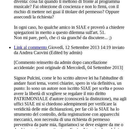
diventa: cosa fai quando ti mettono di fronte al programma
musicale? Fai obiezione di coscienza e non lo firmi, con il
rischio di mettere nei guai il titolare del permesso? Oppure
assecondi la richiesta?
In ogni caso, ho qualche amico in SIAE e proverò a chiedere
spiegazioni in merito a questo dilemma sull'art. 51.
Non mi pare, però, che ci sia granché da discutere... ;)
Link al commento
Giovedì, 12 Settembre 2013 14:19
inviato
da Andrea Caovini (Edited by admin)
[Commento reinserito da admin dopo cancellazione
accidentale: post originale di Mercoledì, 04 Settembre 2013]
Signor Pulcini, come le ho scritto altrove lei ha l'abitudine di
andare fuori tema, vorrei chiarire, spero in via definitiva, un
punto: Io sono un autore non iscritto SIAE per scelta e posso
avere la libertà di scegliere se regalare il mio diritto
PATRIMONIALE d'autore (conoscerà la distinzione), ma agli
uffici SIAE mi si chiedono adempimenti per verificare la
veridicità delle mie dichiarazioni, per far ciò la SIAE ha lo
strumento del controllo, della registrazione con apparecchi
meccanici, non necessita di una richiesta di permesso
preventiva da parte mia, figuriamoci se deve esigere da me o