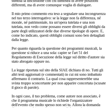
stimola la discussione con chi dimostra di avere posizioni
differenti, ma di avere comunque voglia di dialogare.
Il mio primo commento era teso a segnalare una incongruenza
nel tuo terzo interrogativo: se la legge non fa differenza, né
morale, né patrimoniale, tra un'opera tutelata e una non
tutelata, non vedo come possano essere diversi gli obblighi da
parte degli utilizzatori delle due diverse tipologie di opere. E,
come ho indicato, questi obblighi comuni sono ben dettagliati
dalla legge.
Per quanto riguarda la questione dei programmi musicali, la
questione si riduce a una sola: capire se l'art 51 del
Regolamento di Esecuzione della legge sul diritto d'autore sia
stato abrogato oppure no.
La legge riportata sul sito della SIAE dichiara di no. Tutti gli
altri testi aggiornati (e commentati) in cui mi sono imbattuto
affermano il contrario. La qual cosa rappresenterebbe una
svista troppo sconcertante per non apparire concertata (scusate
il gioco di parole).
In ogni caso, il tuo problema, come autore non associato, è
che il programma musicale lo richiede l'organizzatore
dell'evento che molto spesso non sei tu. Allora la domanda