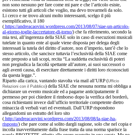
non sono nessuno per fare come mi pare e che l’articolo esiste,
esistono tutti gli articoli che voglio, ma devo trovarmeli da solo.
Li cerco e ne trovo alcuni molto interessanti, scelgo il più
esemplificativo, il 180
(
https://andreacaovini.wordpress.com/2013/08/07/siae-un-articolo-
al-giorno-toglie-laccertatore-di-torno/
) che fa riferimento, secondo la
mia tesi, all’ingerenza della SIAE solo in caso di esecuzioni musicali
tutelate in quanto ente al quale viene disposta per delega degli
interessati la tutela del diritto d’autore, non d’imperio, tant’è che lo
stesso articolo, che sancisce tuttavia l’esclusività della SIAE come
ente preposto a tali scopi, recita “La suddetta esclusività di poteri
non pregiudica la facoltà spettante all’autore, ai suoi successori o
agli aventi causa, di esercitare direttamente i diritti loro riconosciuti
da questa legge.”.
Riparto alla carica, vantando stavolta via mail all’URP (
Ufficio
) della SIAE che nessuna norma mi obbliga a
Relazioni con il Pubblico
dichiarare un evento musicale ed a pagarne anticipatamente il
permesso per poi chiedere il rimborso dopo la verifica del borderò,
cosa richiestami invece dall’ufficio territoriale competente dietro
minaccia di verbali vari ed eventuali. Dall’URP rispondono
allegandomi un estratto del loro sito
(
http://andreacaovini.wordpress.com/2013/08/08/la-siae-ha-
risposto/
) che pare come al solito dargli ragione, solo che nel copia e
incolla inavvertitamente dalla frase tratta da una norma sparisce la
parola
PROTETTE
, riferita alle opere eseguite in una serata. Me ne