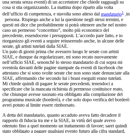
una serata senza eventi) di un accertatore che chiede ragguagli su
cosa si stia organizzando. La mattina dopo riparto alla volta
1
dell’ufficio di competenza, e stavolta sono atteso dal
mandatario
in
persona. Rispiego anche a lui la questione negli stessi termini, e
questi mi dice che probabilmente si potrà ottenere anche nel nostro
caso un permesso “concertino”, molto più economico del
precedente, essendocene i presupposti. L’accordo pare fatto, e io
riorganizzo gli eventi a seguire reinserendo anche, in alcune delle
serate, gli artisti tutelati dalla SIAE.
Un paio di giorni prima che avessero luogo le serate con artisti
SIAE, e dunque da regolarizzare, mi sono recato nuovamente
nell’ufficio SIAE, senonché lo stesso mandatario di cui sopra mi
sventola davanti delle pagine stampate da eventi di facebook che
attestano che si sono svolte serate che non sono state denunciate alla
SIAE, affermando che secondo lui i brani eseguiti erano tutelati.
Mi chiede quindi di pagare le serate precedenti, tenendoci a
specificare che la mancata richiesta di permesso costituisce reato,
che chiunque avesse suonato era obbligato alla compilazione del
programma musicale (borderò), e che solo dopo verifica del borderò
avrei potuto al limite essere rimborsato.
A detta del mandatario, quanto accaduto aveva fatto decadere il
rapporto di fiducia tra me e la SIAE, in virtù del quale avevo
ottenuto fino a quel momento un trattamento di favore; sarei quindi
stato obbligato a pagare qualsiasi evento futuro alla cifra standard,