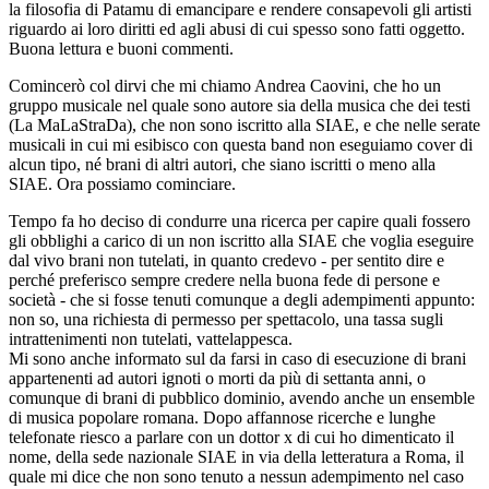
la filosofia di Patamu di emancipare e rendere consapevoli gli artisti
riguardo ai loro diritti ed agli abusi di cui spesso sono fatti oggetto.
Buona lettura e buoni commenti.
Comincerò col dirvi che mi chiamo Andrea Caovini, che ho un
gruppo musicale nel quale sono autore sia della musica che dei testi
(La MaLaStraDa), che non sono iscritto alla SIAE, e che nelle serate
musicali in cui mi esibisco con questa band non eseguiamo cover di
alcun tipo, né brani di altri autori, che siano iscritti o meno alla
SIAE. Ora possiamo cominciare.
Tempo fa ho deciso di condurre una ricerca per capire quali fossero
gli obblighi a carico di un non iscritto alla SIAE che voglia eseguire
dal vivo brani non tutelati, in quanto credevo - per sentito dire e
perché preferisco sempre credere nella buona fede di persone e
società - che si fosse tenuti comunque a degli adempimenti appunto:
non so, una richiesta di permesso per spettacolo, una tassa sugli
intrattenimenti non tutelati, vattelappesca.
Mi sono anche informato sul da farsi in caso di esecuzione di brani
appartenenti ad autori ignoti o morti da più di settanta anni, o
comunque di brani di pubblico dominio, avendo anche un ensemble
di musica popolare romana. Dopo affannose ricerche e lunghe
telefonate riesco a parlare con un dottor x di cui ho dimenticato il
nome, della sede nazionale SIAE in via della letteratura a Roma, il
quale mi dice che non sono tenuto a nessun adempimento nel caso