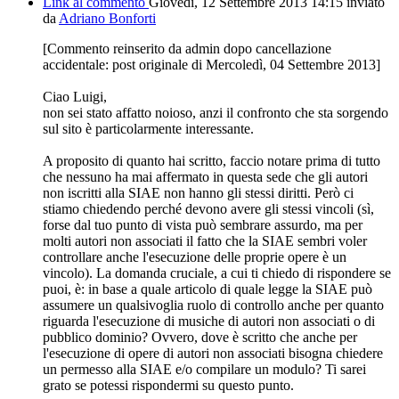
Link al commento
Giovedì, 12 Settembre 2013 14:15
inviato
da
Adriano Bonforti
[Commento reinserito da admin dopo cancellazione
accidentale: post originale di Mercoledì, 04 Settembre 2013]
Ciao Luigi,
non sei stato affatto noioso, anzi il confronto che sta sorgendo
sul sito è particolarmente interessante.
A proposito di quanto hai scritto, faccio notare prima di tutto
che nessuno ha mai affermato in questa sede che gli autori
non iscritti alla SIAE non hanno gli stessi diritti. Però ci
stiamo chiedendo perché devono avere gli stessi vincoli (sì,
forse dal tuo punto di vista può sembrare assurdo, ma per
molti autori non associati il fatto che la SIAE sembri voler
controllare anche l'esecuzione delle proprie opere è un
vincolo). La domanda cruciale, a cui ti chiedo di rispondere se
puoi, è: in base a quale articolo di quale legge la SIAE può
assumere un qualsivoglia ruolo di controllo anche per quanto
riguarda l'esecuzione di musiche di autori non associati o di
pubblico dominio? Ovvero, dove è scritto che anche per
l'esecuzione di opere di autori non associati bisogna chiedere
un permesso alla SIAE e/o compilare un modulo? Ti sarei
grato se potessi rispondermi su questo punto.