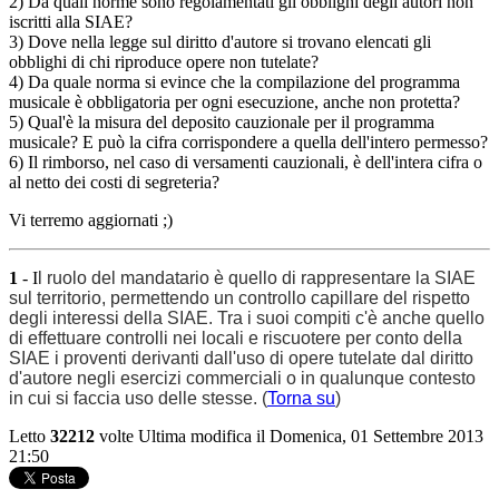
2) Da quali norme sono regolamentati gli obblighi degli autori non
iscritti alla SIAE?
3) Dove nella legge sul diritto d'autore si trovano elencati gli
obblighi di chi riproduce opere non tutelate?
4) Da quale norma si evince che la compilazione del programma
musicale è obbligatoria per ogni esecuzione, anche non protetta?
5) Qual'è la misura del deposito cauzionale per il programma
musicale? E può la cifra corrispondere a quella dell'intero permesso?
6) Il rimborso, nel caso di versamenti cauzionali, è dell'intera cifra o
al netto dei costi di segreteria?
Vi terremo aggiornati ;)
1
- I
l ruolo del
mandatario
è quello di rappresentare la SIAE
sul territorio, permettendo un controllo capillare del rispetto
degli interessi della SIAE. Tra i suoi compiti c'è anche quello
di effettuare controlli nei locali e riscuotere per conto della
SIAE i proventi derivanti dall'uso di opere tutelate dal diritto
d'autore negli esercizi commerciali o in qualunque contesto
in cui si faccia uso delle stesse. (
Torna su
)
Letto
32212
volte
Ultima modifica il Domenica, 01 Settembre 2013
21:50