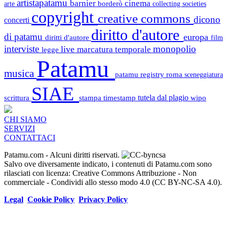
artistapatamu
barnier
cinema
borderò
arte
collecting societies
copyright
creative commons
dicono
concerti
diritto d'autore
di patamu
europa
diritti d'autore
film
interviste
monopolio
live
marcatura temporale
legge
Patamu
musica
patamu registry
roma
sceneggiatura
SIAE
scrittura
stampa
timestamp
tutela dal plagio
wipo
CHI SIAMO
SERVIZI
CONTATTACI
Patamu.com
- Alcuni diritti riservati.
Salvo ove diversamente indicato, i contenuti di Patamu.com sono
rilasciati con licenza: Creative Commons Attribuzione - Non
commerciale - Condividi allo stesso modo 4.0 (CC BY-NC-SA 4.0).
Legal
Cookie Policy
Privacy Policy