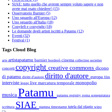
SIAE: tutto quello che avreste sempre voluto sapere e non
avete mai osato chiedere!
(15)
Osservatorio Barnier
(5)
Uno sguardo all'Europa
(12)
Uno sguardo all'Italia
(18)
Copyleft e copyright
(18)
Le domande degli artisti iscritti a Patamu
(12)
Eventi
(32)
Festival
(1)
Tags Cloud Blog
artistapatamu
barnier
cinema
borderò
arte
collecting societies
copyright
creative commons
dicono
concerti
diritto d'autore
di patamu
europa
diritti d'autore
film
interviste
monopolio
live
marcatura temporale
legge
Patamu
musica
patamu registry
roma
sceneggiatura
SIAE
scrittura
stampa
timestamp
tutela dal plagio
wipo