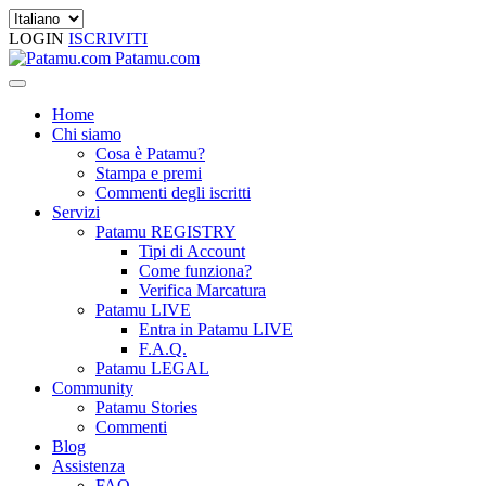
LOGIN
ISCRIVITI
Patamu.com
Home
Chi siamo
Cosa è Patamu?
Stampa e premi
Commenti degli iscritti
Servizi
Patamu REGISTRY
Tipi di Account
Come funziona?
Verifica Marcatura
Patamu LIVE
Entra in Patamu LIVE
F.A.Q.
Patamu LEGAL
Community
Patamu Stories
Commenti
Blog
Assistenza
FAQ