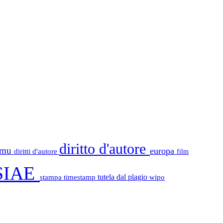
diritto d'autore
tamu
europa
diritti d'autore
film
SIAE
stampa
timestamp
tutela dal plagio
wipo