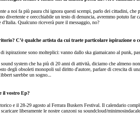
nte a noi fa più paura chi ignora questi scempi, parlo dei cittadini, che 
mo divertente e orecchiabile un testo di denuncia, avremmo potuto far ca
ze d'Italia. Qualcuno riceverà pure il messaggio, no?
itorio? C’è qualche artista da cui traete particolare ispirazione o 
 di ispirazione sono molteplici: vanno dallo ska giamaicano al punk, passa
n sound system che ha più di 20 anni di attività, diciamo che almeno non
 degli obsoleti monopoli sul diritto d'autore, parlare di crescita di una 
Hibbert sarebbe un sogno...
 il vostro Ep?
torico e il 28-29 agosto al Ferrara Buskers Festival. Il calendario comple
 scaricare liberamente le nostre canzoni su soundcloud/minimosindacale. Po