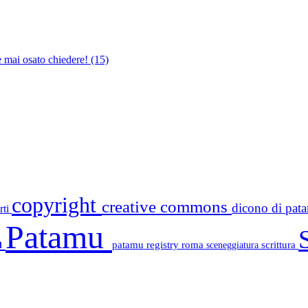
e mai osato chiedere!
(15)
copyright
creative commons
dicono di pa
rti
Patamu
a
patamu registry
roma
scrittura
sceneggiatura