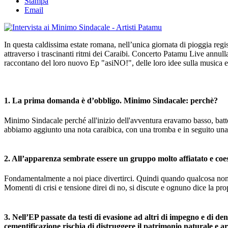
Stampa
Email
In questa caldissima estate romana, nell’unica giornata di pioggia regi
attraverso i trascinanti ritmi dei Caraibi. Concerto Patamu Live annu
raccontano del loro nuovo Ep "asiNO!", delle loro idee sulla musica e d
1. La prima domanda è d’obbligo. Minimo Sindacale: perchè?
Minimo Sindacale perché all'inizio dell'avventura eravamo basso, bat
abbiamo aggiunto una nota caraibica, con una tromba e in seguito una t
2. All’apparenza sembrate essere un gruppo molto affiatato e coes
Fondamentalmente a noi piace divertirci. Quindi quando qualcosa no
Momenti di crisi e tensione direi di no, si discute e ognuno dice la pro
3. Nell’EP passate da testi di evasione ad altri di impegno e di d
cementificazione rischia di distruggere il patrimonio naturale e 