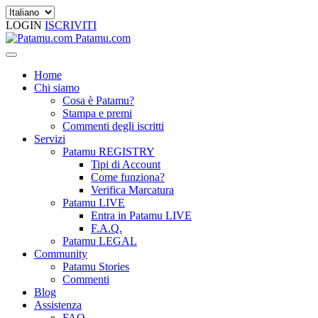
LOGIN
ISCRIVITI
Patamu.com
Home
Chi siamo
Cosa è Patamu?
Stampa e premi
Commenti degli iscritti
Servizi
Patamu REGISTRY
Tipi di Account
Come funziona?
Verifica Marcatura
Patamu LIVE
Entra in Patamu LIVE
F.A.Q.
Patamu LEGAL
Community
Patamu Stories
Commenti
Blog
Assistenza
FAQ