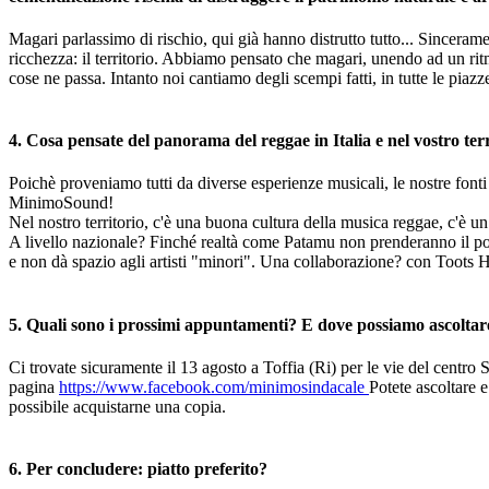
Magari parlassimo di rischio, qui già hanno distrutto tutto... Sincerame
ricchezza: il territorio. Abbiamo pensato che magari, unendo ad un rit
cose ne passa. Intanto noi cantiamo degli scempi fatti, in tutte le piaz
4. Cosa pensate del panorama del reggae in Italia e nel vostro terr
Poichè proveniamo tutti da diverse esperienze musicali, le nostre fonti
MinimoSound!
Nel nostro territorio, c'è una buona cultura della musica reggae, c'è u
A livello nazionale? Finché realtà come Patamu non prenderanno il posto
e non dà spazio agli artisti "minori". Una collaborazione? con Toots 
5. Quali sono i prossimi appuntamenti? E dove possiamo ascoltare
Ci trovate sicuramente il 13 agosto a Toffia (Ri) per le vie del centro S
pagina
https://www.facebook.com/minimosindacale
Potete ascoltare e
possibile acquistarne una copia.
6. Per concludere: piatto preferito?