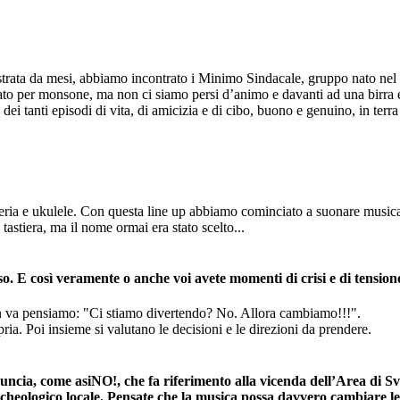
strata da mesi, abbiamo incontrato i Minimo Sindacale, gruppo nato nel 2
llato per monsone, ma non ci siamo persi d’animo e davanti ad una birr
ei tanti episodi di vita, di amicizia e di cibo, buono e genuino, in terr
teria e ukulele. Con questa line up abbiamo cominciato a suonare musica
astiera, ma il nome ormai era stato scelto...
o. E così veramente o anche voi avete momenti di crisi e di tension
n va pensiamo: "Ci stiamo divertendo? No. Allora cambiamo!!!".
pria. Poi insieme si valutano le decisioni e le direzioni da prendere.
enuncia, come asiNO!, che fa riferimento alla vicenda dell’Area di S
archeologico locale. Pensate che la musica possa davvero cambiare le