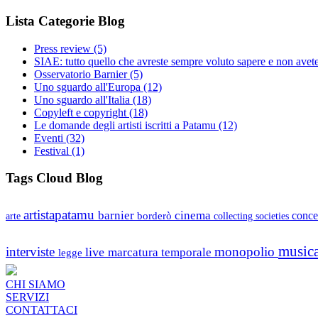
Lista Categorie Blog
Press review
(5)
SIAE: tutto quello che avreste sempre voluto sapere e non avet
Osservatorio Barnier
(5)
Uno sguardo all'Europa
(12)
Uno sguardo all'Italia
(18)
Copyleft e copyright
(18)
Le domande degli artisti iscritti a Patamu
(12)
Eventi
(32)
Festival
(1)
Tags Cloud Blog
artistapatamu
barnier
cinema
borderò
conce
arte
collecting societies
music
interviste
monopolio
live
marcatura temporale
legge
CHI SIAMO
SERVIZI
CONTATTACI