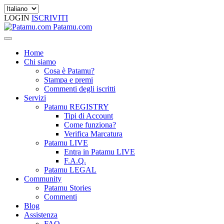
LOGIN
ISCRIVITI
Patamu.com
Home
Chi siamo
Cosa è Patamu?
Stampa e premi
Commenti degli iscritti
Servizi
Patamu REGISTRY
Tipi di Account
Come funziona?
Verifica Marcatura
Patamu LIVE
Entra in Patamu LIVE
F.A.Q.
Patamu LEGAL
Community
Patamu Stories
Commenti
Blog
Assistenza
FAQ