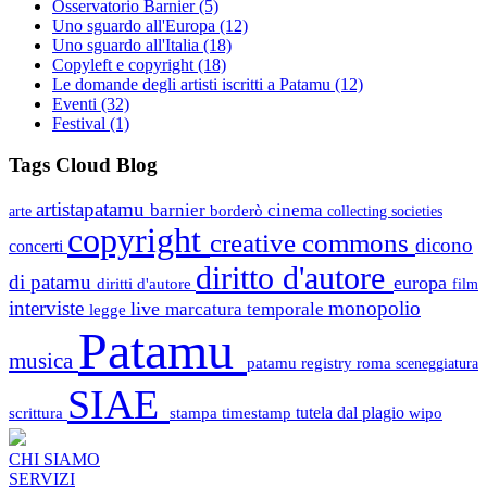
Osservatorio Barnier
(5)
Uno sguardo all'Europa
(12)
Uno sguardo all'Italia
(18)
Copyleft e copyright
(18)
Le domande degli artisti iscritti a Patamu
(12)
Eventi
(32)
Festival
(1)
Tags Cloud Blog
artistapatamu
barnier
cinema
borderò
arte
collecting societies
copyright
creative commons
dicono
concerti
diritto d'autore
di patamu
europa
diritti d'autore
film
interviste
monopolio
live
marcatura temporale
legge
Patamu
musica
patamu registry
roma
sceneggiatura
SIAE
scrittura
stampa
timestamp
tutela dal plagio
wipo
CHI SIAMO
SERVIZI