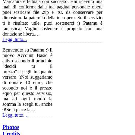
Marcatura effettuata con successo. Hai ricevuto una
mail di conferma,dalla tua pagina personale opere
puoi scaricare file .zip e .tsr, da conservare per
dimostrare la paternità della tua opera. Se il servizio
ti è risultato utile, puoi sostenerci ;) Patamu è
fantastica! Voglio sostenere il progetto con una
donazione libera.…
Leggi tutto...
Benvenuto su Patamu :) Il
nuovo Account Basic è
attivo secondo il principio
"decidi tu il
prezzo": scegli tu quanto
versare ;)Noi suggeriamo
di donare 10 euro, che
secondo noi è il prezzo
equo per questo servizio,
ma ad ogni modo la
somma la scegli tu, anche
0!Se ti piace la…
Leggi tutto...
Photos
Credits