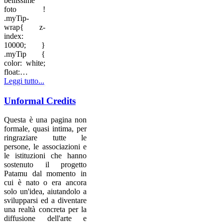
bellissime
foto !
.myTip-
wrap{ z-
index:
10000; }
.myTip {
color: white;
float:…
Leggi tutto...
Unformal Credits
Questa è una pagina non
formale, quasi intima, per
ringraziare tutte le
persone, le associazioni e
le istituzioni che hanno
sostenuto il progetto
Patamu dal momento in
cui è nato o era ancora
solo un'idea, aiutandolo a
svilupparsi ed a diventare
una realtà concreta per la
diffusione dell'arte e