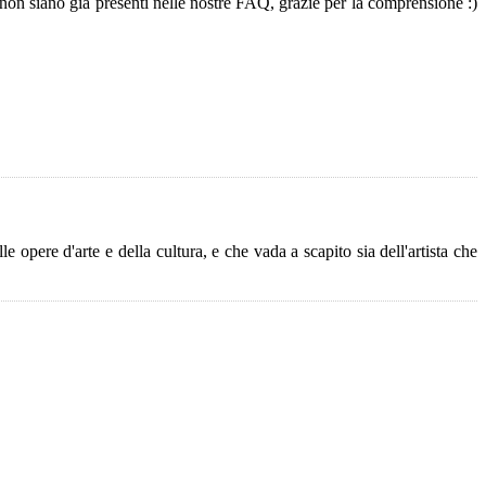
non siano già presenti nelle nostre FAQ, grazie per la comprensione :)
e opere d'arte e della cultura, e che vada a scapito sia dell'artista che