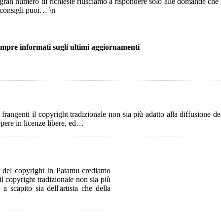
l gran numero di richieste riusciamo a rispondere solo alle domande che 
e consigli puoi…
\n
empre informati sugli ultimi aggiornamenti
rangenti il copyright tradizionale non sia più adatto alla diffusione dell
 opere in licenze libere, ed…
o del copyright In Patamu crediamo
il copyright tradizionale non sia più
a scapito sia dell'artista che della