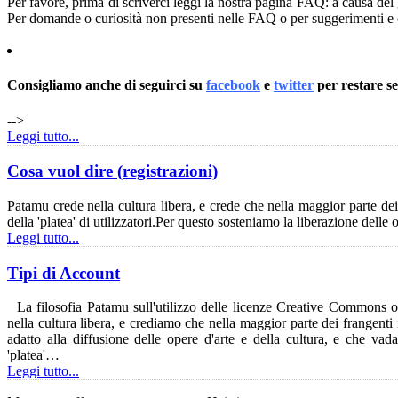
Per favore, prima di scriverci leggi la nostra pagina FAQ: a causa de
Per domande o curiosità non presenti nelle FAQ o per suggerimenti 
Consigliamo anche di seguirci su
facebook
e
twitter
per restare s
-->
Leggi tutto...
Cosa vuol dire (registrazioni)
Patamu crede nella cultura libera, e crede che nella maggior parte dei f
della 'platea' di utilizzatori.Per questo sosteniamo la liberazione delle
Leggi tutto...
Tipi di Account
La filosofia Patamu sull'utilizzo delle licenze Creative Commons 
nella cultura libera, e crediamo che nella maggior parte dei frangenti 
adatto alla diffusione delle opere d'arte e della cultura, e che vada 
'platea'…
Leggi tutto...