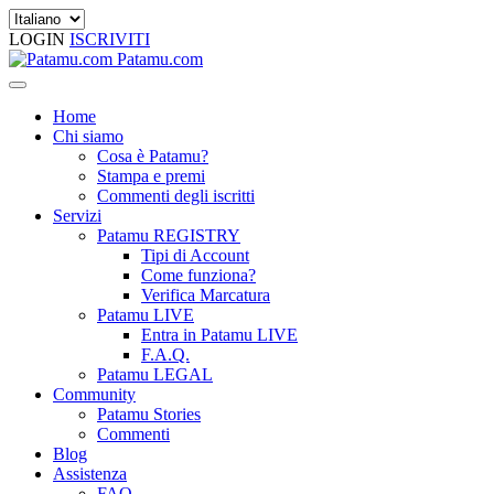
LOGIN
ISCRIVITI
Patamu.com
Home
Chi siamo
Cosa è Patamu?
Stampa e premi
Commenti degli iscritti
Servizi
Patamu REGISTRY
Tipi di Account
Come funziona?
Verifica Marcatura
Patamu LIVE
Entra in Patamu LIVE
F.A.Q.
Patamu LEGAL
Community
Patamu Stories
Commenti
Blog
Assistenza
FAQ