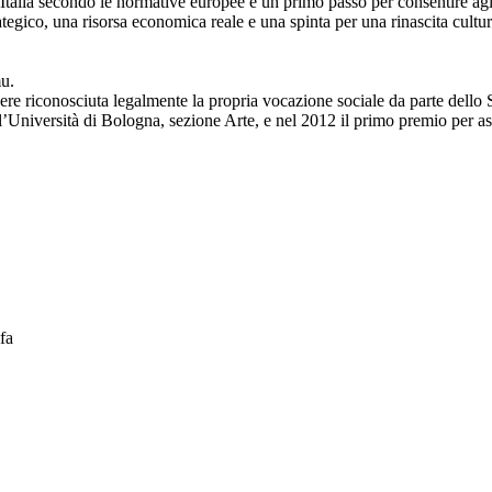
’Italia secondo le normative europee è un primo passo per consentire agli 
ategico, una risorsa economica reale e una spinta per una rinascita cultur
mu.
dere riconosciuta legalmente la propria vocazione sociale da parte dello S
’Università di Bologna, sezione Arte, e nel 2012 il primo premio per aspi
fa