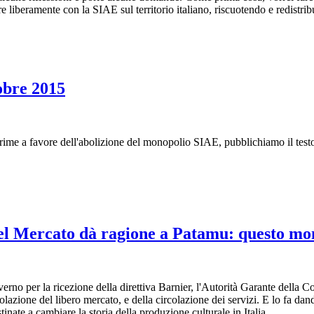
e liberamente con la SIAE sul territorio italiano, riscuotendo e redistribue
obre 2015
me a favore dell'abolizione del monopolio SIAE, pubblichiamo il testo 
l Mercato dà ragione a Patamu: questo mon
verno per la ricezione della direttiva Barnier, l'Autorità Garante della
lazione del libero mercato, e della circolazione dei servizi. E lo fa dan
ate a cambiare la storia della produzione culturale in Italia.