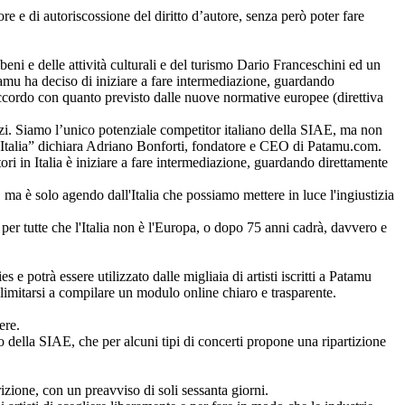
tore e di autoriscossione del diritto d’autore, senza però poter fare
eni e delle attività culturali e del turismo Dario Franceschini ed un
amu ha deciso di iniziare a fare intermediazione, guardando
n accordo con quanto previsto dalle nuove normative europee (direttiva
izi. Siamo l’unico potenziale competitor italiano della SIAE, ma non
l’Italia” dichiara Adriano Bonforti, fondatore e CEO di Patamu.com.
ri in Italia è iniziare a fare intermediazione, guardando direttamente
ma è solo agendo dall'Italia che possiamo mettere in luce l'ingiustizia
a per tutte che l'Italia non è l'Europa, o dopo 75 anni cadrà, davvero e
e potrà essere utilizzato dalle migliaia di artisti iscritti a Patamu
limitarsi a compilare un modulo online chiaro e trasparente.
ere.
io della SIAE, che per alcuni tipi di concerti propone una ripartizione
izione, con un preavviso di soli sessanta giorni.