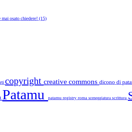
e mai osato chiedere!
(15)
copyright
creative commons
dicono di pa
rti
Patamu
a
patamu registry
roma
scrittura
sceneggiatura