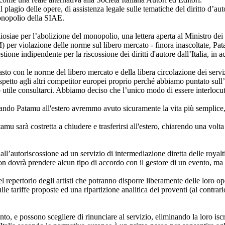
l plagio delle opere, di assistenza legale sulle tematiche del diritto d’au
monopolio della SIAE.
iae per l’abolizione del monopolio, una lettera aperta al Ministro dei b
er violazione delle norme sul libero mercato - finora inascoltate, Pat
tione indipendente per la riscossione dei diritti d'autore dall’Italia, i
to con le norme del libero mercato e della libera circolazione dei serv
spetto agli altri competitor europei proprio perché abbiamo puntato sul
utile consultarci. Abbiamo deciso che l’unico modo di essere interlocuto
dando Patamu all'estero avremmo avuto sicuramente la vita più semplice, 
tamu sarà costretta a chiudere e trasferirsi all'estero, chiarendo una volt
autoriscossione ad un servizio di intermediazione diretta delle royalties 
non dovrà prendere alcun tipo di accordo con il gestore di un evento, ma 
 repertorio degli artisti che potranno disporre liberamente delle loro op
le tariffe proposte ed una ripartizione analitica dei proventi (al contrar
o, e possono scegliere di rinunciare al servizio, eliminando la loro iscr