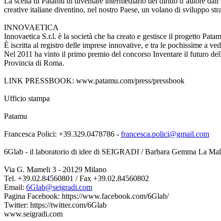
La scelta di Patamu di diventare intermediario del diritto d’autore dall
creative italiane diventino, nel nostro Paese, un volano di sviluppo str
INNOVAETICA
Innovaetica S.r.l. è la società che ha creato e gestisce il progetto Pata
È iscritta al registro delle imprese innovative, e tra le pochissime a ve
Nel 2011 ha vinto il primo premio del concorso Inventare il futuro dell
Provincia di Roma.
LINK PRESSBOOK: www.patamu.com/press/pressbook
Ufficio stampa
Patamu
Francesca Polici: +39.329.0478786 -
francesca.polici@gmail.com
6Glab - il laboratorio di idee di SEIGRADI / Barbara Gemma La Mal
Via G. Mameli 3 - 20129 Milano
Tel. +39.02.84560801 / Fax +39.02.84560802
Email:
6Glab@seigradi.com
Pagina Facebook: https://www.facebook.com/6Glab/
Twitter: https://twitter.com/6Glab
www.seigradi.com