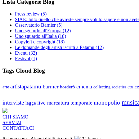
Lista Categorie Blog
Press review
(5)
SIAE: tutto quello che avreste sempre voluto sapere e non avet
Osservatorio Barnier
(5)
Uno sguardo all'Europa
(12)
Uno sguardo all'Italia
(18)
Copyleft e copyright
(18)
Le domande degli artisti iscritti a Patamu
(12)
Eventi
(32)
Festival
(1)
Tags Cloud Blog
artistapatamu
barnier
cinema
borderò
conce
arte
collecting societies
music
interviste
monopolio
live
marcatura temporale
legge
CHI SIAMO
SERVIZI
CONTATTACI
Patamu.com
- Alcuni diritti riservati.