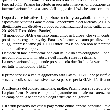
Fino ad oggi, Patamu ha offerto ai suoi artisti i servizi di protezione da
intermediazione diretta a causa della legge del 1941 che sancisce il 
Dopo diverse iniziative - la petizione su change.org/aboliamomonopolios
esposto all’Autorità Garante della Concorrenza e del Mercato (AGCM) p
direttamente alle direttive europee ed organizzandosi come entità di ges
2014/26/UE cosiddetta Barnier).
“Il monopolio SIAE è un caso ormai unico in Europa, che va in contras
possiamo raccogliere royalty. Paradossalmente, veniamo penalizzati ri
“Oggi rappresentiamo già 10.000 autori, ma la politica non ha ritenuto 
alle normative europee.
Decidere di fare intermediazione dall'Italia è un atto coraggioso. Fon
nei confronti di tutti gli artisti e dell'industria creativa italiana.
La nostra azione di oggi rende possibili solo due finali: o la startup Pa
per tutti, il monopolio SIAE.”
Il primo servizio a venire aggiornato sarà Patamu LIVE, che passerà dall’
senza vincoli, senza esclusive e senza passare per la SIAE. L’artista 
A differenza del colosso nazionale, inoltre, Patamu non si appropria del
La piattaforma Patamu è in grado di garantire una totale trasparenza sul
“a campione”) a beneficio sia degli artisti che del gestore.
Gli artisti possono ricevere il pagamento online appena concluso l’event