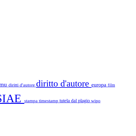
diritto d'autore
tamu
europa
diritti d'autore
film
SIAE
stampa
timestamp
tutela dal plagio
wipo