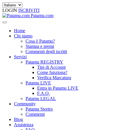
LOGIN
ISCRIVITI
Patamu.com
Home
Chi siamo
Cosa è Patamu?
Stampa e premi
Commenti degli iscritti
Servizi
Patamu REGISTRY
Tipi di Account
Come funziona?
Verifica Marcatura
Patamu LIVE
Entra in Patamu LIVE
F.A.Q.
Patamu LEGAL
Community
Patamu Stories
Commenti
Blog
Assistenza
FAQ