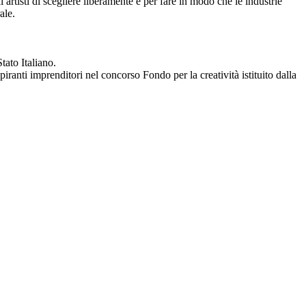
artisti di scegliere liberamente e per fare in modo che le industrie
ale.
tato Italiano.
ranti imprenditori nel concorso Fondo per la creatività istituito dalla