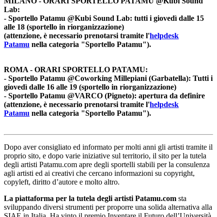
MILANO - ORARI SPORTELLO PATAMU
@Kubi Sound
Lab
:
- Sportello Patamu @Kubi Sound Lab: tutti i giovedì dalle 15
alle 18 (sportello in riorganizzazione)
(attenzione, è necessario prenotarsi tramite l'
helpdesk
Patamu
nella categoria "Sportello Patamu").
ROMA - ORARI SPORTELLO PATAMU:
- Sportello Patamu @Coworking Millepiani (Garbatella): Tutti i
giovedì dalle 16 alle 19 (sportello in riorganizzazione)
- Sportello Patamu @VARCO (Pigneto): apertura da definire
(attenzione, è necessario prenotarsi tramite l'
helpdesk
Patamu
nella categoria "Sportello Patamu").
Dopo aver consigliato ed informato per molti anni gli artisti tramite il
proprio sito, e dopo varie iniziative sul territorio, il sito per la tutela
degli artisti Patamu.com apre degli sportelli stabili per la consulenza
agli artisti ed ai creativi che cercano informazioni su copyright,
copyleft, diritto d’autore e molto altro.
La piattaforma per la tutela degli artisti Patamu.com
sta
sviluppando diversi strumenti per proporre una solida alternativa alla
SIAE in Italia. Ha vinto il premio Inventare il Futuro dell’Università