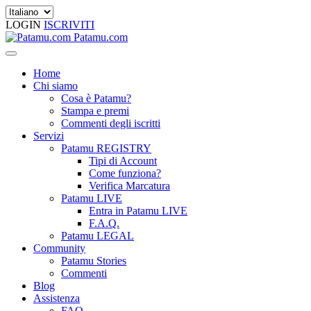
LOGIN
ISCRIVITI
Patamu.com
Home
Chi siamo
Cosa è Patamu?
Stampa e premi
Commenti degli iscritti
Servizi
Patamu REGISTRY
Tipi di Account
Come funziona?
Verifica Marcatura
Patamu LIVE
Entra in Patamu LIVE
F.A.Q.
Patamu LEGAL
Community
Patamu Stories
Commenti
Blog
Assistenza
FAQ