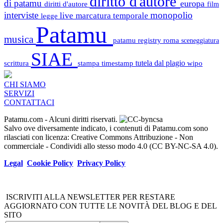
diritto d'autore
di patamu
europa
diritti d'autore
film
interviste
monopolio
live
marcatura temporale
legge
Patamu
musica
patamu registry
roma
sceneggiatura
SIAE
scrittura
stampa
timestamp
tutela dal plagio
wipo
CHI SIAMO
SERVIZI
CONTATTACI
Patamu.com
- Alcuni diritti riservati.
Salvo ove diversamente indicato, i contenuti di Patamu.com sono
rilasciati con licenza: Creative Commons Attribuzione - Non
commerciale - Condividi allo stesso modo 4.0 (CC BY-NC-SA 4.0).
Legal
Cookie Policy
Privacy Policy
ISCRIVITI ALLA NEWSLETTER PER RESTARE
AGGIORNATO CON TUTTE LE NOVITÀ DEL BLOG E DEL
SITO