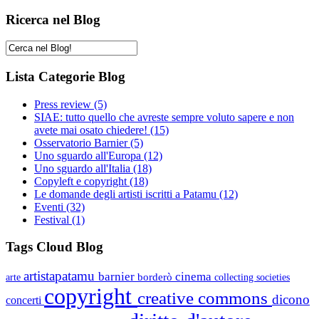
Ricerca nel Blog
Lista Categorie Blog
Press review
(5)
SIAE: tutto quello che avreste sempre voluto sapere e non
avete mai osato chiedere!
(15)
Osservatorio Barnier
(5)
Uno sguardo all'Europa
(12)
Uno sguardo all'Italia
(18)
Copyleft e copyright
(18)
Le domande degli artisti iscritti a Patamu
(12)
Eventi
(32)
Festival
(1)
Tags Cloud Blog
artistapatamu
barnier
cinema
borderò
arte
collecting societies
copyright
creative commons
dicono
concerti