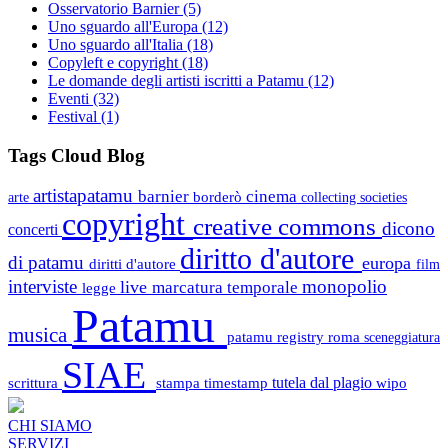
Osservatorio Barnier
(5)
Uno sguardo all'Europa
(12)
Uno sguardo all'Italia
(18)
Copyleft e copyright
(18)
Le domande degli artisti iscritti a Patamu
(12)
Eventi
(32)
Festival
(1)
Tags Cloud Blog
artistapatamu
barnier
cinema
borderò
arte
collecting societies
copyright
creative commons
dicono
concerti
diritto d'autore
di patamu
europa
diritti d'autore
film
interviste
monopolio
live
marcatura temporale
legge
Patamu
musica
patamu registry
roma
sceneggiatura
SIAE
scrittura
stampa
timestamp
tutela dal plagio
wipo
CHI SIAMO
SERVIZI