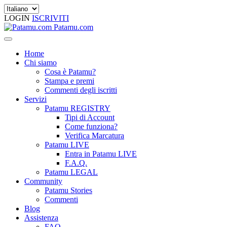
LOGIN
ISCRIVITI
Patamu.com
Home
Chi siamo
Cosa è Patamu?
Stampa e premi
Commenti degli iscritti
Servizi
Patamu REGISTRY
Tipi di Account
Come funziona?
Verifica Marcatura
Patamu LIVE
Entra in Patamu LIVE
F.A.Q.
Patamu LEGAL
Community
Patamu Stories
Commenti
Blog
Assistenza
FAQ