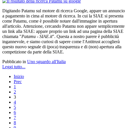
Digitando Patamu sul motore di ricerca Google, appare un annuncio
a pagamento in cima al motore di ricerca. In cui la SIAE si presenta
come Patamu, come è possibile notare dall'immagine in apertura
all'articolo. Attenzione, cercando Patamu non appare semplicemente
un link alla SIAE: appare proprio un link ad una pagina della SIAE
chiamata "
Patamu - SIAE.it
". Questa a nostro parere è pubblicità
ingannevole, e siamo curiosi di sapere come l'Antitrust accoglierà
questo nuovo segnale di (poca) trasparenza e di (non) apertura alla
competizione da parte della SIAE.
Pubblicato in
Uno sguardo all'Italia
Leggi tutto...
Inizio
Prec
1
2
3
4
5
6
7
8
9