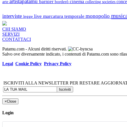
artistapatamu
barnier
cinema
borderò
conce
arte
collecting societies
music
interviste
monopolio
live
marcatura temporale
legge
CHI SIAMO
SERVIZI
CONTATTACI
Patamu.com
- Alcuni diritti riservati.
Salvo ove diversamente indicato, i contenuti di Patamu.com sono ril
Legal
Cookie Policy
Privacy Policy
ISCRIVITI ALLA NEWSLETTER PER RESTARE AGGIORNAT
×
Close
Login