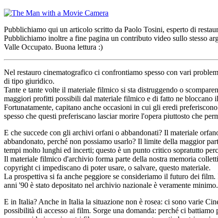
Pubblichiamo qui un articolo scritto da Paolo Tosini, esperto di resta
Pubblichiamo inoltre a fine pagina un contributo video sullo stesso 
Valle Occupato. Buona lettura :)
Nel restauro cinematografico ci confrontiamo spesso con vari problemi l
di tipo giuridico.
Tante e tante volte il materiale filmico si sta distruggendo o scompare
maggiori profitti possibili dal materiale filmico e di fatto ne bloccano i
Fortunatamente, capitano anche occasioni in cui gli eredi preferiscono ce
spesso che questi preferiscano lasciar morire l'opera piuttosto che perm
E che succede con gli archivi orfani o abbandonati? Il materiale orfano 
abbandonato, perché non possiamo usarlo? Il limite della maggior parte
tempi molto lunghi ed incerti; questo è un punto critico sopratutto per
Il materiale filmico d'archivio forma parte della nostra memoria collett
copyright ci impediscano di poter usare, o salvare, questo materiale.
La prospettiva si fa anche peggiore se consideriamo il futuro dei film
anni '90 è stato depositato nel archivio nazionale è veramente minimo.
E in Italia? Anche in Italia la situazione non è rosea: ci sono varie Cine
possibilità di accesso ai film. Sorge una domanda: perché ci battiamo p