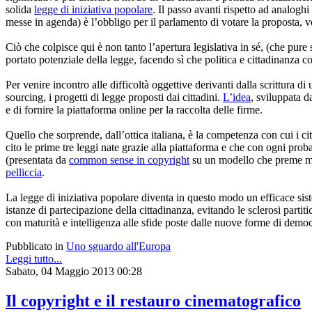
solida
legge di iniziativa popolare
. Il passo avanti rispetto ad analoghi 
messe in agenda) è l’obbligo per il parlamento di votare la proposta, v
Ciò che colpisce qui è non tanto l’apertura legislativa in sé, (che pure
portato potenziale della legge, facendo sì che politica e cittadinanza c
Per venire incontro alle difficoltà oggettive derivanti dalla scrittura di 
sourcing, i progetti di legge proposti dai cittadini.
L’idea
, sviluppata 
e di fornire la piattaforma online per la raccolta delle firme.
Quello che sorprende, dall’ottica italiana, è la competenza con cui i ci
cito le prime tre leggi nate grazie alla piattaforma e che con ogni prob
(presentata da
common sense in copyright
su un modello che preme molt
pelliccia
.
La legge di iniziativa popolare diventa in questo modo un efficace sis
istanze di partecipazione della cittadinanza, evitando le sclerosi partit
con maturità e intelligenza alle sfide poste dalle nuove forme di democ
Pubblicato in
Uno sguardo all'Europa
Leggi tutto...
Sabato, 04 Maggio 2013 00:28
Il copyright e il restauro cinematografico