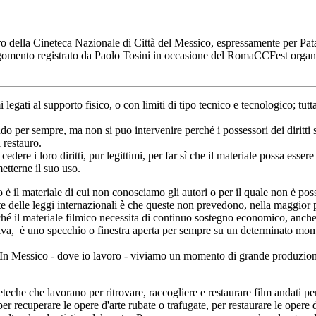
uro della Cineteca Nazionale di Città del Messico, espressamente per Pa
argomento registrato da Paolo Tosini in occasione del RomaCCFest orga
egati al supporto fisico, o con limiti di tipo tecnico e tecnologico; tut
ndo per sempre, ma non si puo intervenire perché i possessori dei diritt
l restauro.
dere i loro diritti, pur legittimi, per far sì che il materiale possa esse
etterne il suo uso.
è il materiale di cui non conosciamo gli autori o per il quale non è possi
 delle leggi internazionali è che queste non prevedono, nella maggior pa
ché il materiale filmico necessita di continuo sostegno economico, anche
iva, è uno specchio o finestra aperta per sempre su un determinato moment
. In Messico - dove io lavoro - viviamo un momento di grande produzione 
teche che lavorano per ritrovare, raccogliere e restaurare film andati persi
er recuperare le opere d'arte rubate o trafugate, per restaurare le opere