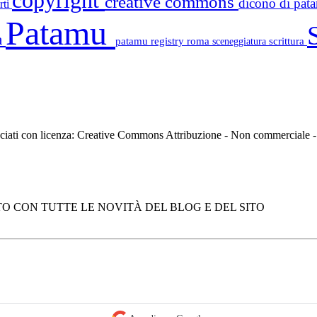
copyright
creative commons
dicono di pa
rti
Patamu
a
patamu registry
roma
scrittura
sceneggiatura
asciati con licenza: Creative Commons Attribuzione - Non commerciale
O CON TUTTE LE NOVITÀ DEL BLOG E DEL SITO