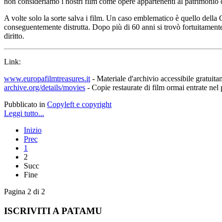
non consideriamo i nostri film come opere appartenenti al patrimonio 
A volte solo la sorte salva i film. Un caso emblematico è quello della
conseguentemente distrutta. Dopo più di 60 anni si trovò fortuitamente, 
diritto.
Link:
www.europafilmtreasures.it
- Materiale d'archivio accessibile gratuita
archive.org/details/movies
- Copie restaurate di film ormai entrate nel
Pubblicato in
Copyleft e copyright
Leggi tutto...
Inizio
Prec
1
2
Succ
Fine
Pagina 2 di 2
ISCRIVITI A PATAMU