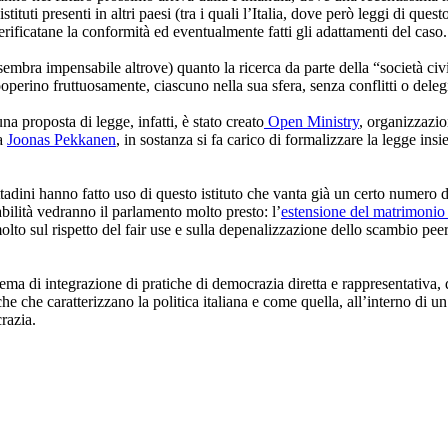
istituti presenti in altri paesi (tra i quali l’Italia, dove però leggi di qu
erificatane la conformità ed eventualmente fatti gli adattamenti del caso.
 sembra impensabile altrove) quanto la ricerca da parte della “società civ
ooperino fruttuosamente, ciascuno nella sua sfera, senza conflitti o deleg
una proposta di legge, infatti, è stato creato
Open Ministry
, organizzazio
da
Joonas Pekkanen
, in sostanza si fa carico di formalizzare la legge ins
ttadini hanno fatto uso di questo istituto che vanta già un certo numero d
abilità vedranno il parlamento molto presto: l’
estensione del matrimonio 
o sul rispetto del fair use e sulla depenalizzazione dello scambio peer 
tema di integrazione di pratiche di democrazia diretta e rappresentativa
iche che caratterizzano la politica italiana e come quella, all’interno di 
razia.