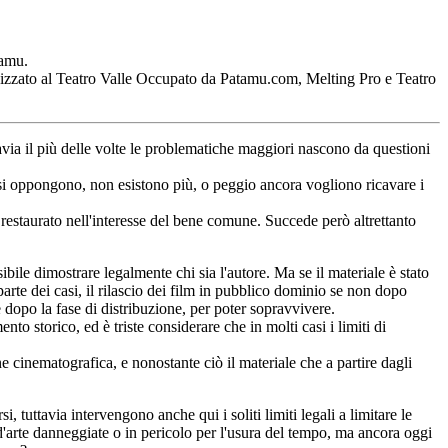
tamu.
nizzato al Teatro Valle Occupato da Patamu.com, Melting Pro e Teatro
tavia il più delle volte le problematiche maggiori nascono da questioni
i si oppongono, non esistono più, o peggio ancora vogliono ricavare i
re restaurato nell'interesse del bene comune. Succede però altrettanto
bile dimostrare legalmente chi sia l'autore. Ma se il materiale è stato
rte dei casi, il rilascio dei film in pubblico dominio se non dopo
 dopo la fase di distribuzione, per poter sopravvivere.
o storico, ed è triste considerare che in molti casi i limiti di
cinematografica, e nonostante ciò il materiale che a partire dagli
, tuttavia intervengono anche qui i soliti limiti legali a limitare le
 d'arte danneggiate o in pericolo per l'usura del tempo, ma ancora oggi