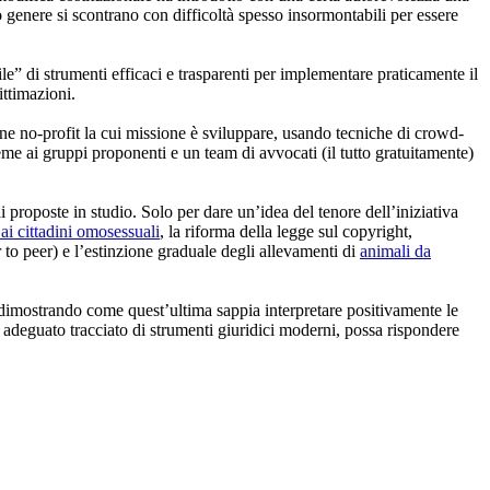
esto genere si scontrano con difficoltà spesso insormontabili per essere
ile” di strumenti efficaci e trasparenti per implementare praticamente il
ittimazioni.
ne no-profit la cui missione è sviluppare, usando tecniche di crowd-
ieme ai gruppi proponenti e un team di avvocati (il tutto gratuitamente)
i proposte in studio. Solo per dare un’idea del tenore dell’iniziativa
ai cittadini omosessuali
, la riforma della legge sul copyright,
to peer) e l’estinzione graduale degli allevamenti di
animali da
, dimostrando come quest’ultima sappia interpretare positivamente le
un adeguato tracciato di strumenti giuridici moderni, possa rispondere