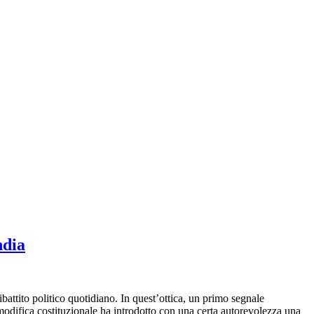
ndia
ibattito politico quotidiano. In quest’ottica, un primo segnale
a modifica costituzionale ha introdotto con una certa autorevolezza una