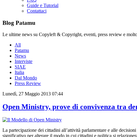
Guide e Tutorial
Contattaci
Blog Patamu
Le ultime news su Copyleft & Copyright, eventi, press review e molto
All
Patamu
News
Interviste
SIAE
Italia
Dal Mondo
Press Review
Lunedì, 27 Maggio 2013 07:44
Open Ministry, prove di convivenza tra de
La partecipazione dei cittadini all’attività parlamentare e alle decisio
significativo per alterare il modo in cui cittadini e politica si relazi