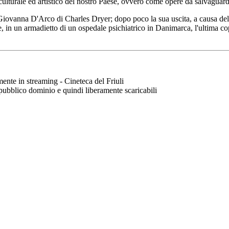
culturale ed artistico del nostro Paese, ovvero come opere da salvaguar
 Giovanna D'Arco di Charles Dryer; dopo poco la sua uscita, a causa del
in un armadietto di un ospedale psichiatrico in Danimarca, l'ultima copia
mente in streaming - Cineteca del Friuli
 pubblico dominio e quindi liberamente scaricabili