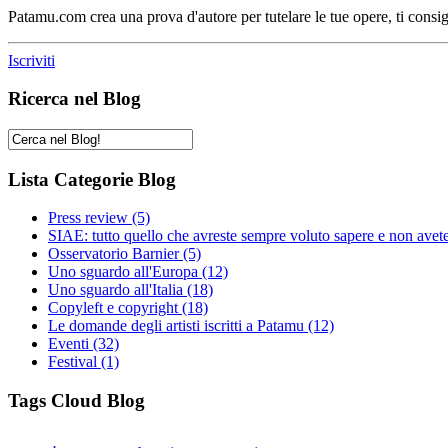
Patamu.com crea una prova d'autore per tutelare le tue opere, ti consigl
Iscriviti
Ricerca nel Blog
Lista Categorie Blog
Press review
(5)
SIAE: tutto quello che avreste sempre voluto sapere e non avet
Osservatorio Barnier
(5)
Uno sguardo all'Europa
(12)
Uno sguardo all'Italia
(18)
Copyleft e copyright
(18)
Le domande degli artisti iscritti a Patamu
(12)
Eventi
(32)
Festival
(1)
Tags Cloud Blog