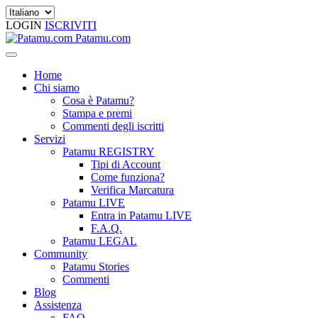
LOGIN
ISCRIVITI
Patamu.com
Home
Chi siamo
Cosa è Patamu?
Stampa e premi
Commenti degli iscritti
Servizi
Patamu REGISTRY
Tipi di Account
Come funziona?
Verifica Marcatura
Patamu LIVE
Entra in Patamu LIVE
F.A.Q.
Patamu LEGAL
Community
Patamu Stories
Commenti
Blog
Assistenza
FAQ