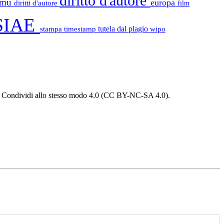
diritto d'autore
tamu
europa
diritti d'autore
film
SIAE
stampa
timestamp
tutela dal plagio
wipo
 - Condividi allo stesso modo 4.0 (CC BY-NC-SA 4.0).