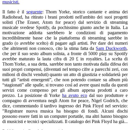
Il fatto è il
seguente
: Thom Yorke, storico cantante e anima dei
Radiohead, ha ritirato i brani prodotti nell'ambito dei suoi progetti
solisti (The Eraser, Atom for peace) dal servizio di streaming
musicale svedese Spotify, da pochissimo giunto anche in Italia. La
motivazione addotta sarebbero le condizioni di pagamento
incredibilmente basse che la piattaforma di streaming sarebbe in
grado (o avrebbe scelto) di pagare agli artisti. Per dare dei numeri
che altrimenti non conosco, cito la stima fatta da
Sam Duckworth
,
che per il suo sesto album solista, a fronte di 5000 play su Spotify
avrebbe maturato la lauta cifra di 20 £ in royalties. La scelta di
Thom Yorke, a sua detta, sarebbe non tanto motivata dalla difesa dei
suoi propri compensi, (diventati nel tempo cifre a parecchi zeri, con
milioni di dischi venduti) quanto un atto di giustizia e solidarietà per
tutti gli “artisti emergenti”, che non potendo contare su album più
“stagionati” alle spalle, si trovano così ad avere quasi nulla da questi
servizi come compenso per gli album appena prodotti a caro
prezzo.
La posizione di Yorke
ha avuto eco
dal suo produttore e
compagno di avventura negli Atom for peace, Nigel Godrich, che
dice, commentando il tardivo ingresso dei Pink Floyd nel servizio:
"Registrare nuova musica ha bisogno di fondi. Alcuni dischi
possono essere fatti in un computer portatile, ma altri hanno bisogno
di musicisti e tecnici specializzati. Il catalogo dei Pink Floyd ha già...