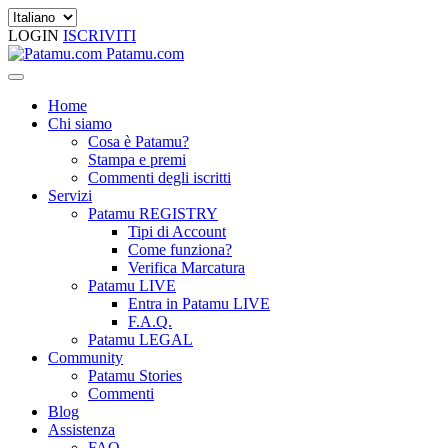
LOGIN
ISCRIVITI
Patamu.com
Home
Chi siamo
Cosa è Patamu?
Stampa e premi
Commenti degli iscritti
Servizi
Patamu REGISTRY
Tipi di Account
Come funziona?
Verifica Marcatura
Patamu LIVE
Entra in Patamu LIVE
F.A.Q.
Patamu LEGAL
Community
Patamu Stories
Commenti
Blog
Assistenza
FAQ