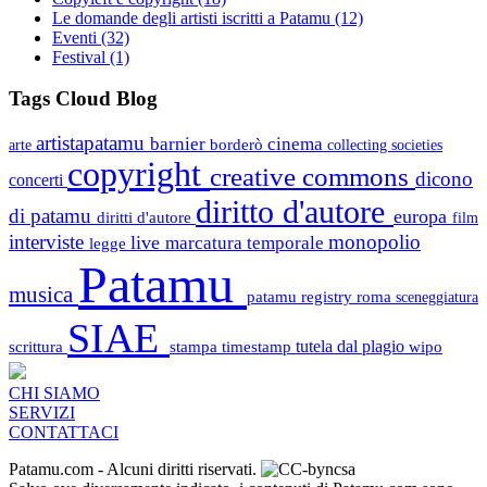
Le domande degli artisti iscritti a Patamu
(12)
Eventi
(32)
Festival
(1)
Tags Cloud Blog
artistapatamu
barnier
cinema
borderò
arte
collecting societies
copyright
creative commons
dicono
concerti
diritto d'autore
di patamu
europa
diritti d'autore
film
interviste
monopolio
live
marcatura temporale
legge
Patamu
musica
patamu registry
roma
sceneggiatura
SIAE
scrittura
stampa
timestamp
tutela dal plagio
wipo
CHI SIAMO
SERVIZI
CONTATTACI
Patamu.com
- Alcuni diritti riservati.