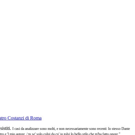
istiti.
I casi da analizzare sono molti, e non necessariamente sono recenti: lo stesso Dante
e 'l mio autore, / tu se' solo colui da cu' io tolsi lo bello stilo che m'ha fatto onore.”