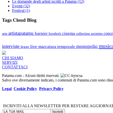
Le domande degli artisti iscritti a Patamu
(12)
Eventi
(32)
Festival
(1)
Tags Cloud Blog
artistapatamu
barnier
cinema
borderò
conce
arte
collecting societies
music
interviste
monopolio
live
marcatura temporale
legge
CHI SIAMO
SERVIZI
CONTATTACI
Patamu.com
- Alcuni diritti riservati.
Salvo ove diversamente indicato, i contenuti di Patamu.com sono ril
Legal
Cookie Policy
Privacy Policy
ISCRIVITI ALLA NEWSLETTER PER RESTARE AGGIORNAT