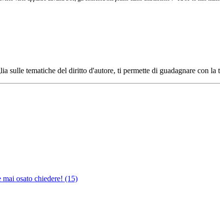
ia sulle tematiche del diritto d'autore, ti permette di guadagnare con la 
e mai osato chiedere!
(15)