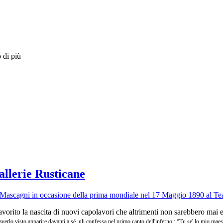
 di più
allerie Rusticane
avorito la nascita di nuovi capolavori che altrimenti non sarebbero mai es
lo visto apparire davanti a sé, gli confessa nel primo canto dell'inferno : “Tu se' lo mio maestro 