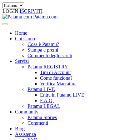
LOGIN
ISCRIVITI
Patamu.com
Home
Chi siamo
Cosa è Patamu?
Stampa e premi
Commenti degli iscritti
Servizi
Patamu REGISTRY
Tipi di Account
Come funziona?
Verifica Marcatura
Patamu LIVE
Entra in Patamu LIVE
F.A.Q.
Patamu LEGAL
Community
Patamu Stories
Commenti
Blog
Assistenza
FAQ