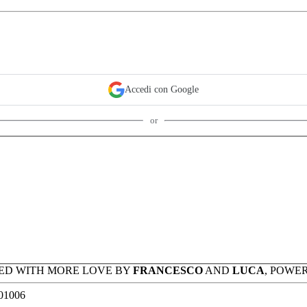
Accedi con Google
or
ED WITH MORE LOVE BY
FRANCESCO
AND
LUCA
, POWE
501006