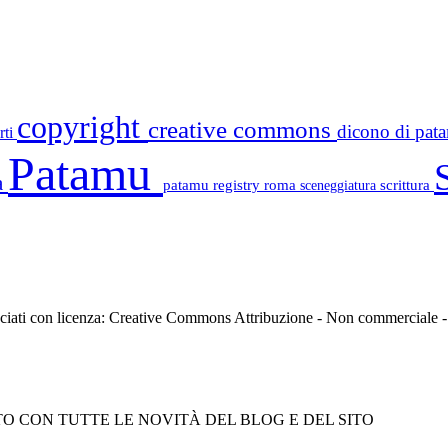
copyright
creative commons
dicono di pa
rti
Patamu
a
patamu registry
roma
scrittura
sceneggiatura
asciati con licenza: Creative Commons Attribuzione - Non commerciale
O CON TUTTE LE NOVITÀ DEL BLOG E DEL SITO