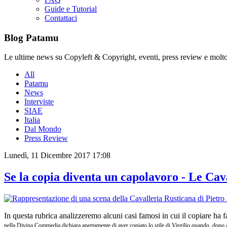
Guide e Tutorial
Contattaci
Blog Patamu
Le ultime news su Copyleft & Copyright, eventi, press review e molto
All
Patamu
News
Interviste
SIAE
Italia
Dal Mondo
Press Review
Lunedì, 11 Dicembre 2017 17:08
Se la copia diventa un capolavoro - Le Cav
In questa rubrica analizzeremo alcuni casi famosi in cui il copiare ha f
nella Divina Commedia dichiara apertamente di aver copiato lo stile di Virgilio quando, dopo aver