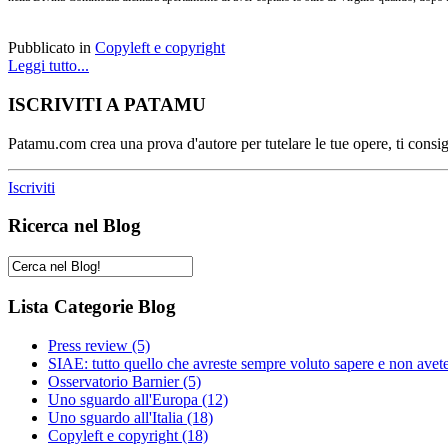
Pubblicato in
Copyleft e copyright
Leggi tutto...
ISCRIVITI A PATAMU
Patamu.com crea una prova d'autore per tutelare le tue opere, ti consigl
Iscriviti
Ricerca nel Blog
Lista Categorie Blog
Press review
(5)
SIAE: tutto quello che avreste sempre voluto sapere e non avet
Osservatorio Barnier
(5)
Uno sguardo all'Europa
(12)
Uno sguardo all'Italia
(18)
Copyleft e copyright
(18)