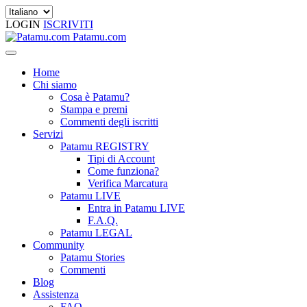
LOGIN
ISCRIVITI
Patamu.com
Home
Chi siamo
Cosa è Patamu?
Stampa e premi
Commenti degli iscritti
Servizi
Patamu REGISTRY
Tipi di Account
Come funziona?
Verifica Marcatura
Patamu LIVE
Entra in Patamu LIVE
F.A.Q.
Patamu LEGAL
Community
Patamu Stories
Commenti
Blog
Assistenza
FAQ