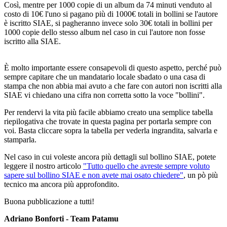
Così, mentre per 1000 copie di un album da 74 minuti venduto al
costo di 10€ l'uno si pagano più di 1000€ totali in bollini se l'autore
è iscritto SIAE, si pagheranno invece solo 30€ totali in bollini per
1000 copie dello stesso album nel caso in cui l'autore non fosse
iscritto alla SIAE.
È molto importante essere consapevoli di questo aspetto, perché può
sempre capitare che un mandatario locale sbadato o una casa di
stampa che non abbia mai avuto a che fare con autori non iscritti alla
SIAE vi chiedano una cifra non corretta sotto la voce "bollini".
Per rendervi la vita più facile abbiamo creato una semplice tabella
riepilogativa che trovate in questa pagina per portarla sempre con
voi. Basta cliccare sopra la tabella per vederla ingrandita, salvarla e
stamparla.
Nel caso in cui voleste ancora più dettagli sul bollino SIAE, potete
leggere il nostro articolo
"Tutto quello che avreste sempre voluto
sapere sul bollino SIAE e non avete mai osato chiedere"
, un pò più
tecnico ma ancora più approfondito.
Buona pubblicazione a tutti!
Adriano Bonforti - Team Patamu