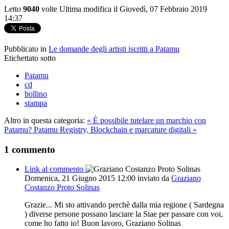
Letto
9040
volte
Ultima modifica il Giovedì, 07 Febbraio 2019
14:37
Pubblicato in
Le domande degli artisti iscritti a Patamu
Etichettato sotto
Patamu
cd
bollino
stampa
Altro in questa categoria:
« È possibile tutelare un marchio con
Patamu?
Patamu Registry, Blockchain e marcature digitali »
1
commento
Link al commento
Domenica, 21 Giugno 2015 12:00
inviato da
Graziano
Costanzo Proto Solinas
Grazie... Mi sto attivando perchè dalla mia regione ( Sardegna
) diverse persone possano lasciare la Siae per passare con voi,
come ho fatto io! Buon lavoro, Graziano Solinas