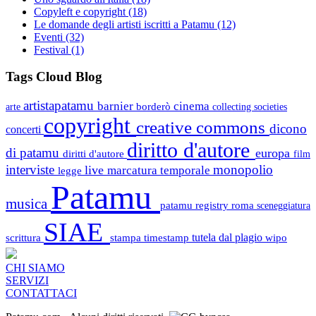
Copyleft e copyright
(18)
Le domande degli artisti iscritti a Patamu
(12)
Eventi
(32)
Festival
(1)
Tags Cloud Blog
artistapatamu
barnier
cinema
borderò
arte
collecting societies
copyright
creative commons
dicono
concerti
diritto d'autore
di patamu
europa
diritti d'autore
film
interviste
monopolio
live
marcatura temporale
legge
Patamu
musica
patamu registry
roma
sceneggiatura
SIAE
scrittura
stampa
timestamp
tutela dal plagio
wipo
CHI SIAMO
SERVIZI
CONTATTACI