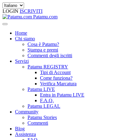
LOGIN
ISCRIVITI
Patamu.com
Home
Chi siamo
Cosa è Patamu?
Stampa e premi
Commenti degli iscritti
Servizi
Patamu REGISTRY
Tipi di Account
Come funziona?
Verifica Marcatura
Patamu LIVE
Entra in Patamu LIVE
F.A.Q.
Patamu LEGAL
Community
Patamu Stories
Commenti
Blog
Assistenza
FAQ