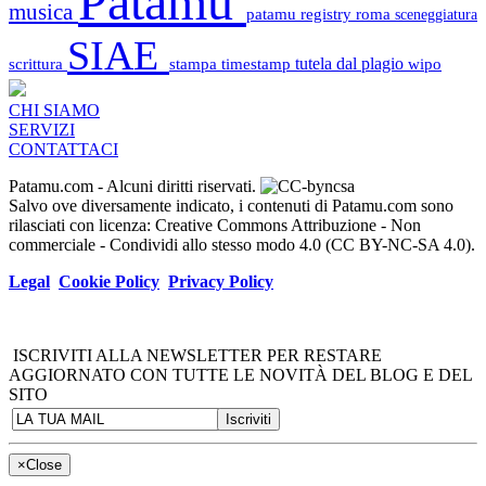
Patamu
musica
patamu registry
roma
sceneggiatura
SIAE
scrittura
stampa
timestamp
tutela dal plagio
wipo
CHI SIAMO
SERVIZI
CONTATTACI
Patamu.com
- Alcuni diritti riservati.
Salvo ove diversamente indicato, i contenuti di Patamu.com sono
rilasciati con licenza: Creative Commons Attribuzione - Non
commerciale - Condividi allo stesso modo 4.0 (CC BY-NC-SA 4.0).
Legal
Cookie Policy
Privacy Policy
ISCRIVITI ALLA NEWSLETTER PER RESTARE
AGGIORNATO CON TUTTE LE NOVITÀ DEL BLOG E DEL
SITO
×
Close