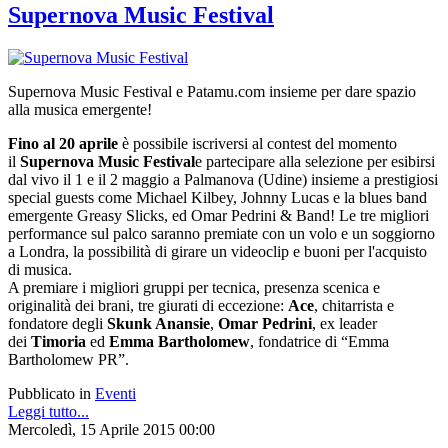
Supernova Music Festival
Supernova Music Festival e Patamu.com insieme per dare spazio
alla musica emergente!
Fino al 20 aprile
è possibile iscriversi al contest del momento
il
Supernova Music Festival
e partecipare alla selezione per esibirsi
dal vivo il 1 e il 2 maggio a Palmanova (Udine)
insieme a prestigiosi
special guests come Michael Kilbey, Johnny Lucas e la blues band
emergente Greasy Slicks, ed Omar Pedrini & Band
! Le tre migliori
performance sul palco saranno premiate con un volo e un soggiorno
a Londra, la possibilità di girare un videoclip e buoni per l'acquisto
di musica.
A premiare i migliori gruppi per tecnica, presenza scenica e
originalità dei brani, tre giurati di eccezione:
Ace
, chitarrista e
fondatore degli
Skunk Anansie
,
Omar Pedrini
, ex leader
dei
Timoria
ed
Emma Bartholomew
, fondatrice di “Emma
Bartholomew PR”.
Pubblicato in
Eventi
Leggi tutto...
Mercoledì, 15 Aprile 2015 00:00