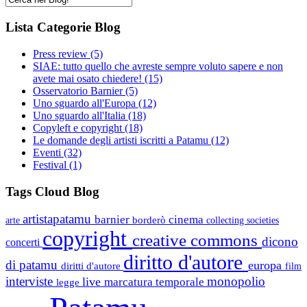
Lista Categorie Blog
Press review
(5)
SIAE: tutto quello che avreste sempre voluto sapere e non
avete mai osato chiedere!
(15)
Osservatorio Barnier
(5)
Uno sguardo all'Europa
(12)
Uno sguardo all'Italia
(18)
Copyleft e copyright
(18)
Le domande degli artisti iscritti a Patamu
(12)
Eventi
(32)
Festival
(1)
Tags Cloud Blog
artistapatamu
barnier
cinema
borderò
arte
collecting societies
copyright
creative commons
dicono
concerti
diritto d'autore
di patamu
europa
diritti d'autore
film
interviste
monopolio
live
marcatura temporale
legge