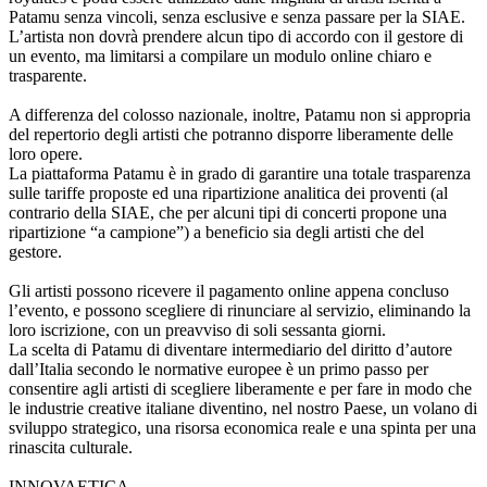
Patamu senza vincoli, senza esclusive e senza passare per la SIAE.
L’artista non dovrà prendere alcun tipo di accordo con il gestore di
un evento, ma limitarsi a compilare un modulo online chiaro e
trasparente.
A differenza del colosso nazionale, inoltre, Patamu non si appropria
del repertorio degli artisti che potranno disporre liberamente delle
loro opere.
La piattaforma Patamu è in grado di garantire una totale trasparenza
sulle tariffe proposte ed una ripartizione analitica dei proventi (al
contrario della SIAE, che per alcuni tipi di concerti propone una
ripartizione “a campione”) a beneficio sia degli artisti che del
gestore.
Gli artisti possono ricevere il pagamento online appena concluso
l’evento, e possono scegliere di rinunciare al servizio, eliminando la
loro iscrizione, con un preavviso di soli sessanta giorni.
La scelta di Patamu di diventare intermediario del diritto d’autore
dall’Italia secondo le normative europee è un primo passo per
consentire agli artisti di scegliere liberamente e per fare in modo che
le industrie creative italiane diventino, nel nostro Paese, un volano di
sviluppo strategico, una risorsa economica reale e una spinta per una
rinascita culturale.
INNOVAETICA