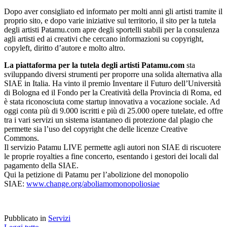
Dopo aver consigliato ed informato per molti anni gli artisti tramite il
proprio sito, e dopo varie iniziative sul territorio, il sito per la tutela
degli artisti Patamu.com apre degli sportelli stabili per la consulenza
agli artisti ed ai creativi che cercano informazioni su copyright,
copyleft, diritto d’autore e molto altro.
La piattaforma per la tutela degli artisti Patamu.com
sta
sviluppando diversi strumenti per proporre una solida alternativa alla
SIAE in Italia. Ha vinto il premio Inventare il Futuro dell’Università
di Bologna ed il Fondo per la Creatività della Provincia di Roma, ed
è stata riconosciuta come startup innovativa a vocazione sociale. Ad
oggi conta più di 9.000 iscritti e più di 25.000 opere tutelate, ed offre
tra i vari servizi un sistema istantaneo di protezione dal plagio che
permette sia l’uso del copyright che delle licenze Creative
Commons.
Il servizio Patamu LIVE permette agli autori non SIAE di riscuotere
le proprie royalties a fine concerto, esentando i gestori dei locali dal
pagamento della SIAE.
Qui la petizione di Patamu per l’abolizione del monopolio
SIAE:
www.change.org/aboliamomonopoliosiae
Pubblicato in
Servizi