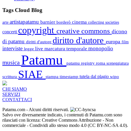
Tags Cloud Blog
artistapatamu
barnier
cinema
borderò
arte
collecting societies
copyright
creative commons
dicono
concerti
diritto d'autore
di patamu
europa
diritti d'autore
film
interviste
monopolio
live
marcatura temporale
legge
Patamu
musica
patamu registry
roma
sceneggiatura
SIAE
scrittura
stampa
timestamp
tutela dal plagio
wipo
CHI SIAMO
SERVIZI
CONTATTACI
Patamu.com
- Alcuni diritti riservati.
Salvo ove diversamente indicato, i contenuti di Patamu.com sono
rilasciati con licenza: Creative Commons Attribuzione - Non
commerciale - Condividi allo stesso modo 4.0 (CC BY-NC-SA 4.0).