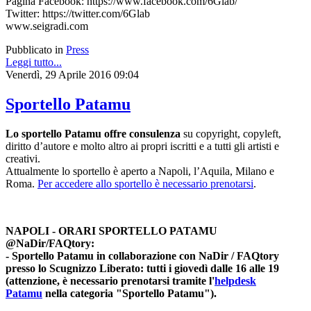
Pagina Facebook: https://www.facebook.com/6Glab/
Twitter: https://twitter.com/6Glab
www.seigradi.com
Pubblicato in
Press
Leggi tutto...
Venerdì, 29 Aprile 2016 09:04
Sportello Patamu
Lo sportello Patamu offre consulenza
su copyright, copyleft,
diritto d’autore e molto altro ai propri iscritti e a tutti gli artisti e
creativi.
Attualmente lo sportello è aperto a Napoli, l’Aquila, Milano e
Roma.
Per accedere allo sportello è necessario prenotarsi
.
NAPOLI - ORARI SPORTELLO PATAMU
@NaDir/FAQtory:
- Sportello Patamu in collaborazione con NaDir / FAQtory
presso lo Scugnizzo Liberato: tutti i giovedì dalle 16 alle 19
(attenzione, è necessario prenotarsi tramite l'
helpdesk
Patamu
nella categoria "Sportello Patamu").