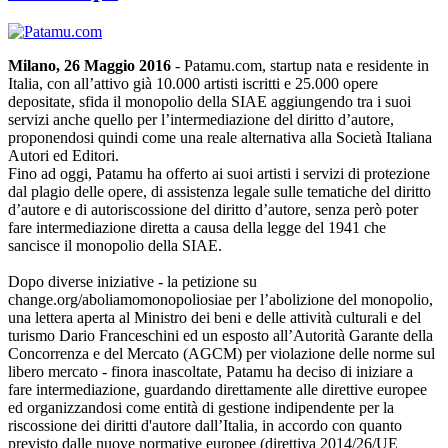
Milano, 26 Maggio 2016
- Patamu.com, startup nata e residente in
Italia, con all’attivo già 10.000 artisti iscritti e 25.000 opere
depositate, sfida il monopolio della SIAE aggiungendo tra i suoi
servizi anche quello per l’intermediazione del diritto d’autore,
proponendosi quindi come una reale alternativa alla Società Italiana
Autori ed Editori.
Fino ad oggi, Patamu ha offerto ai suoi artisti i servizi di protezione
dal plagio delle opere, di assistenza legale sulle tematiche del diritto
d’autore e di autoriscossione del diritto d’autore, senza però poter
fare intermediazione diretta a causa della legge del 1941 che
sancisce il monopolio della SIAE.
Dopo diverse iniziative - la petizione su
change.org/aboliamomonopoliosiae per l’abolizione del monopolio,
una lettera aperta al Ministro dei beni e delle attività culturali e del
turismo Dario Franceschini ed un esposto all’Autorità Garante della
Concorrenza e del Mercato (AGCM) per violazione delle norme sul
libero mercato - finora inascoltate, Patamu ha deciso di iniziare a
fare intermediazione, guardando direttamente alle direttive europee
ed organizzandosi come entità di gestione indipendente per la
riscossione dei diritti d'autore dall’Italia, in accordo con quanto
previsto dalle nuove normative europee (direttiva 2014/26/UE