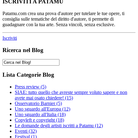
ISCRIVITI A PATAMU
Patamu.com crea una prova d'autore per tutelare le tue opere, ti
consiglia sulle tematiche del diritto d'autore, ti permette di
guadagnare con la tua arte. Senza vincoli, senza esclusive.
Iscriviti
Ricerca nel Blog
Lista Categorie Blog
Press review
(5)
SIAE: tutto quello che avreste sempre voluto sapere e non
avete mai osato chiedere!
(15)
Osservatorio Barnier
(5)
Uno sguardo all'Europa
(12)
Uno sguardo all'Italia
(18)
Copyleft e copyright
(18)
Le domande degli artisti iscritti a Patamu
(12)
Eventi
(32)
Festival
(1)