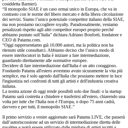
cosiddetta Barnier).
“Il monopolio SIAE è un caso ormai unico in Europa, che va in
contrasto con le norme del libero mercato e della libera circolazione
dei servizi. Siamo l’unico potenziale competitor italiano della SIAE,
ma non possiamo raccogliere royalty. Paradossalmente, veniamo
penalizzati rispetto agli altri competitor europei proprio perché
abbiamo puntato sull’Italia” dichiara Adriano Bonforti, fondatore e
CEO di Patamu.com.
“Oggi rappresentiamo già 10.000 autori, ma la politica non ha
ritenuto utile consultarci. Abbiamo deciso che l’unico modo di
essere interlocutori in Italia è iniziare a fare intermediazione,
guardando direttamente alle normative europee.
Decidere di fare intermediazione dall'Italia è un atto coraggioso.
Fondando Patamu all'estero avremmo avuto sicuramente la vita più
semplice, ma è solo agendo dall'Italia che possiamo mettere in luce
l'ingiustizia nei confronti di tutti gli artisti e dell'industria creativa
italiana.
La nostra azione di oggi rende possibili solo due finali: o la startup
Patamu sarà costretta a chiudere e trasferirsi all'estero, chiarendo una
volta per tutte che l'Italia non è l'Europa, o dopo 75 anni cadrà,
davvero e per tutti, il monopolio SIAE.”
Il primo servizio a venire aggiornato sarà Patamu LIVE, che passerà
dall’autoriscossione ad un servizio di intermediazione diretta delle
royalties e potrà essere utilizzato dalle migliaia di artisti iscritti a