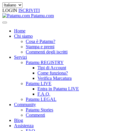
LOGIN
ISCRIVITI
Patamu.com
Home
Chi siamo
Cosa è Patamu?
Stampa e premi
Commenti degli iscritti
Servizi
Patamu REGISTRY
Tipi di Account
Come funziona?
Verifica Marcatura
Patamu LIVE
Entra in Patamu LIVE
F.A.Q.
Patamu LEGAL
Community
Patamu Stories
Commenti
Blog
Assistenza
FAQ