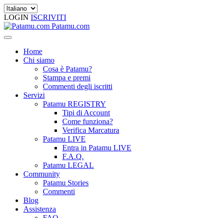
LOGIN
ISCRIVITI
Patamu.com
Home
Chi siamo
Cosa è Patamu?
Stampa e premi
Commenti degli iscritti
Servizi
Patamu REGISTRY
Tipi di Account
Come funziona?
Verifica Marcatura
Patamu LIVE
Entra in Patamu LIVE
F.A.Q.
Patamu LEGAL
Community
Patamu Stories
Commenti
Blog
Assistenza
FAQ