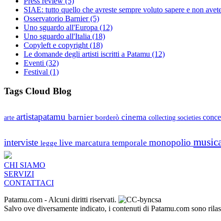
Press review
(5)
SIAE: tutto quello che avreste sempre voluto sapere e non avet
Osservatorio Barnier
(5)
Uno sguardo all'Europa
(12)
Uno sguardo all'Italia
(18)
Copyleft e copyright
(18)
Le domande degli artisti iscritti a Patamu
(12)
Eventi
(32)
Festival
(1)
Tags Cloud Blog
artistapatamu
barnier
cinema
borderò
conce
arte
collecting societies
music
interviste
monopolio
live
marcatura temporale
legge
CHI SIAMO
SERVIZI
CONTATTACI
Patamu.com
- Alcuni diritti riservati.
Salvo ove diversamente indicato, i contenuti di Patamu.com sono ril