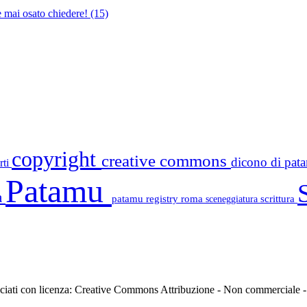
e mai osato chiedere!
(15)
copyright
creative commons
dicono di pa
rti
Patamu
a
patamu registry
roma
scrittura
sceneggiatura
asciati con licenza: Creative Commons Attribuzione - Non commerciale