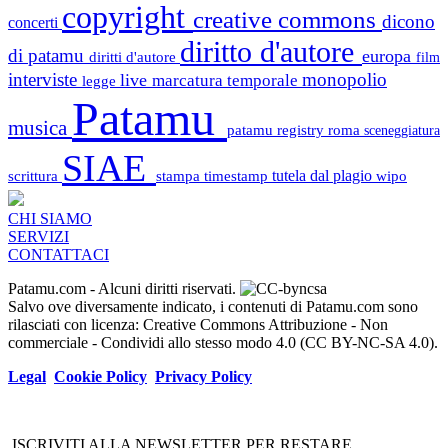
copyright
creative commons
dicono
concerti
diritto d'autore
di patamu
europa
diritti d'autore
film
interviste
monopolio
live
marcatura temporale
legge
Patamu
musica
patamu registry
roma
sceneggiatura
SIAE
scrittura
stampa
timestamp
tutela dal plagio
wipo
CHI SIAMO
SERVIZI
CONTATTACI
Patamu.com
- Alcuni diritti riservati.
Salvo ove diversamente indicato, i contenuti di Patamu.com sono
rilasciati con licenza: Creative Commons Attribuzione - Non
commerciale - Condividi allo stesso modo 4.0 (CC BY-NC-SA 4.0).
Legal
Cookie Policy
Privacy Policy
ISCRIVITI ALLA NEWSLETTER PER RESTARE