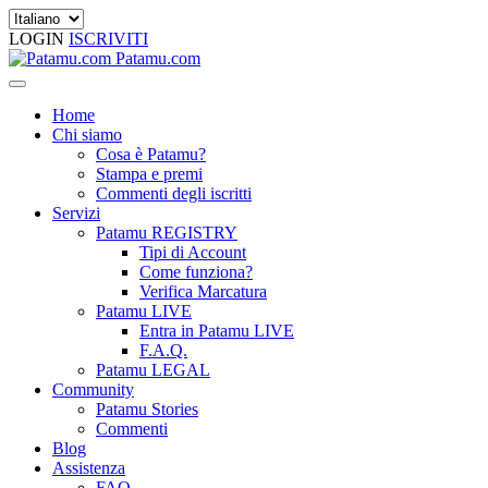
LOGIN
ISCRIVITI
Patamu.com
Home
Chi siamo
Cosa è Patamu?
Stampa e premi
Commenti degli iscritti
Servizi
Patamu REGISTRY
Tipi di Account
Come funziona?
Verifica Marcatura
Patamu LIVE
Entra in Patamu LIVE
F.A.Q.
Patamu LEGAL
Community
Patamu Stories
Commenti
Blog
Assistenza
FAQ