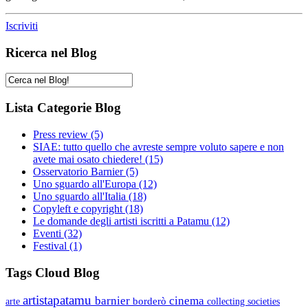
Iscriviti
Ricerca nel Blog
Lista Categorie Blog
Press review
(5)
SIAE: tutto quello che avreste sempre voluto sapere e non
avete mai osato chiedere!
(15)
Osservatorio Barnier
(5)
Uno sguardo all'Europa
(12)
Uno sguardo all'Italia
(18)
Copyleft e copyright
(18)
Le domande degli artisti iscritti a Patamu
(12)
Eventi
(32)
Festival
(1)
Tags Cloud Blog
artistapatamu
barnier
cinema
borderò
arte
collecting societies