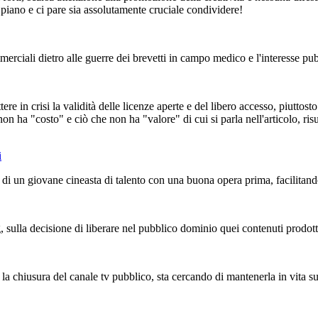
piano e ci pare sia assolutamente cruciale condividere!
merciali dietro alle guerre dei brevetti in campo medico e l'interesse pubbl
re in crisi la validità delle licenze aperte e del libero accesso, piuttos
n ha "costo" e ciò che non ha "valore" di cui si parla nell'articolo, risu
i
 di un giovane cineasta di talento con una buona opera prima, facilitando 
 sulla decisione di liberare nel pubblico dominio quei contenuti prodott
 la chiusura del canale tv pubblico, sta cercando di mantenerla in vita s