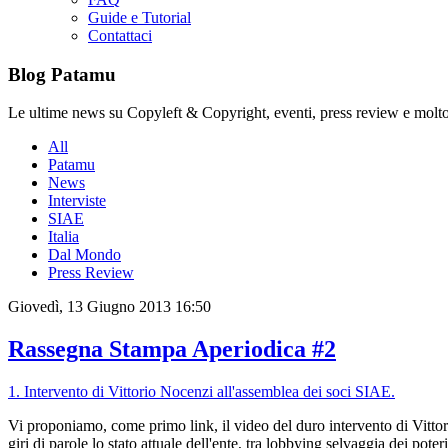
Guide e Tutorial
Contattaci
Blog Patamu
Le ultime news su Copyleft & Copyright, eventi, press review e molto
All
Patamu
News
Interviste
SIAE
Italia
Dal Mondo
Press Review
Giovedì, 13 Giugno 2013 16:50
Rassegna Stampa Aperiodica #2
1. Intervento di Vittorio Nocenzi all'assemblea dei soci SIAE.
Vi proponiamo, come primo link, il video del duro intervento di Vitt
giri di parole lo stato attuale dell'ente, tra lobbying selvaggia dei po
ter