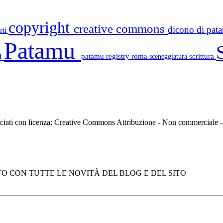
copyright
creative commons
dicono di pa
rti
Patamu
a
patamu registry
roma
scrittura
sceneggiatura
asciati con licenza: Creative Commons Attribuzione - Non commerciale
O CON TUTTE LE NOVITÀ DEL BLOG E DEL SITO