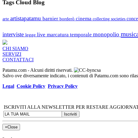
Tags Cloud Blog
artistapatamu
barnier
cinema
borderò
conce
arte
collecting societies
music
interviste
monopolio
live
marcatura temporale
legge
CHI SIAMO
SERVIZI
CONTATTACI
Patamu.com
- Alcuni diritti riservati.
Salvo ove diversamente indicato, i contenuti di Patamu.com sono ril
Legal
Cookie Policy
Privacy Policy
ISCRIVITI ALLA NEWSLETTER PER RESTARE AGGIORNAT
×
Close