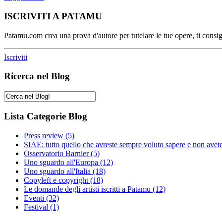
ISCRIVITI A PATAMU
Patamu.com crea una prova d'autore per tutelare le tue opere, ti consigl
Iscriviti
Ricerca nel Blog
Lista Categorie Blog
Press review
(5)
SIAE: tutto quello che avreste sempre voluto sapere e non avet
Osservatorio Barnier
(5)
Uno sguardo all'Europa
(12)
Uno sguardo all'Italia
(18)
Copyleft e copyright
(18)
Le domande degli artisti iscritti a Patamu
(12)
Eventi
(32)
Festival
(1)