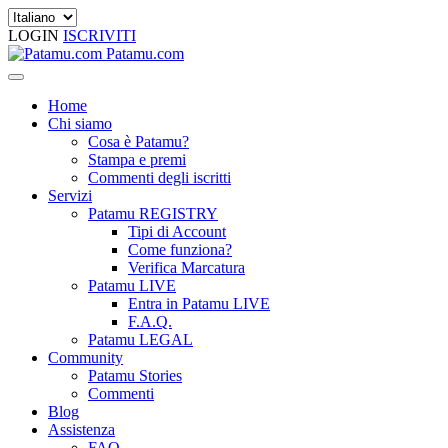
LOGIN
ISCRIVITI
Patamu.com
Home
Chi siamo
Cosa è Patamu?
Stampa e premi
Commenti degli iscritti
Servizi
Patamu REGISTRY
Tipi di Account
Come funziona?
Verifica Marcatura
Patamu LIVE
Entra in Patamu LIVE
F.A.Q.
Patamu LEGAL
Community
Patamu Stories
Commenti
Blog
Assistenza
FAQ