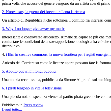
prima volta che accuse del genere vengono da un artista così di primo 
2. Nuova sars, la guerra dei brevetti rallenta la ricerca
Un articolo di Repubblica.it che sottolinea il conflitto fra interessi com
3. Why I no longer give away my music
Interessante e controverso articoletto. Rimane da capire se più che mette
contrastare le condizioni della sovrapposizione ideologica fra ciò che no
distributivo.
4.
i film in creative commons, la nuova frontiera per i registi emergent
Articolo del Corriere su come le licenze aperte possano fare la fortuna
5. Abolito copyright fondi pubblici
Una notizia recentissima, pubblicata da Simone Aliprandi sul suo blog,
6. I pirati tengono in vita la televisione
Una piccola nota di speranza viene dal partito pirata greco, che contro
Pubblicato in
Press review
Leggi tutto...