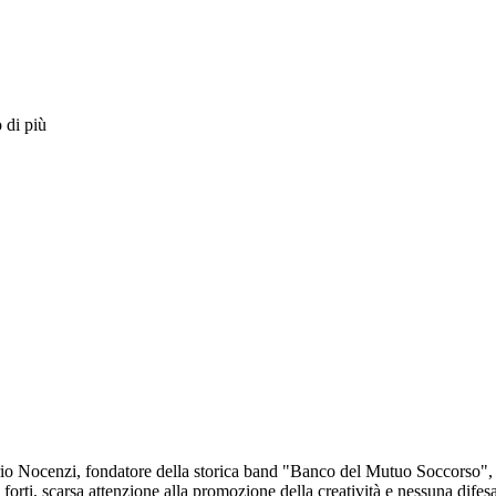
 di più
orio Nocenzi, fondatore della storica band "Banco del Mutuo Soccorso",
i forti, scarsa attenzione alla promozione della creatività e nessuna difes