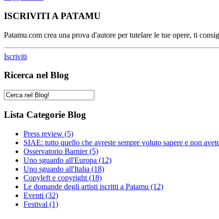
ISCRIVITI A PATAMU
Patamu.com crea una prova d'autore per tutelare le tue opere, ti consigl
Iscriviti
Ricerca nel Blog
Lista Categorie Blog
Press review
(5)
SIAE: tutto quello che avreste sempre voluto sapere e non avet
Osservatorio Barnier
(5)
Uno sguardo all'Europa
(12)
Uno sguardo all'Italia
(18)
Copyleft e copyright
(18)
Le domande degli artisti iscritti a Patamu
(12)
Eventi
(32)
Festival
(1)