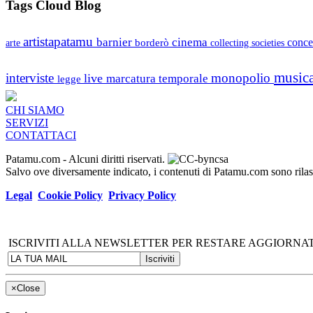
Tags Cloud Blog
artistapatamu
barnier
cinema
borderò
conce
arte
collecting societies
music
interviste
monopolio
live
marcatura temporale
legge
CHI SIAMO
SERVIZI
CONTATTACI
Patamu.com
- Alcuni diritti riservati.
Salvo ove diversamente indicato, i contenuti di Patamu.com sono ril
Legal
Cookie Policy
Privacy Policy
ISCRIVITI ALLA NEWSLETTER PER RESTARE AGGIORNAT
×
Close