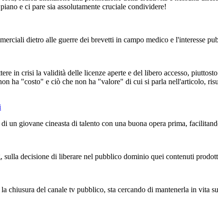
piano e ci pare sia assolutamente cruciale condividere!
merciali dietro alle guerre dei brevetti in campo medico e l'interesse pubbl
re in crisi la validità delle licenze aperte e del libero accesso, piuttos
n ha "costo" e ciò che non ha "valore" di cui si parla nell'articolo, risu
i
 di un giovane cineasta di talento con una buona opera prima, facilitando 
 sulla decisione di liberare nel pubblico dominio quei contenuti prodott
 la chiusura del canale tv pubblico, sta cercando di mantenerla in vita s