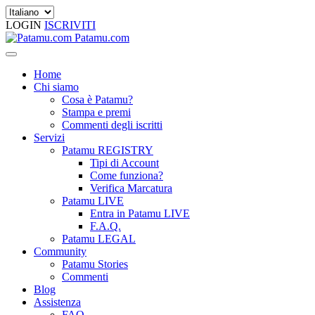
LOGIN
ISCRIVITI
Patamu.com
Home
Chi siamo
Cosa è Patamu?
Stampa e premi
Commenti degli iscritti
Servizi
Patamu REGISTRY
Tipi di Account
Come funziona?
Verifica Marcatura
Patamu LIVE
Entra in Patamu LIVE
F.A.Q.
Patamu LEGAL
Community
Patamu Stories
Commenti
Blog
Assistenza
FAQ