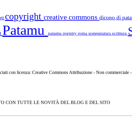
copyright
creative commons
dicono di pa
rti
Patamu
a
patamu registry
roma
scrittura
sceneggiatura
asciati con licenza: Creative Commons Attribuzione - Non commerciale
O CON TUTTE LE NOVITÀ DEL BLOG E DEL SITO