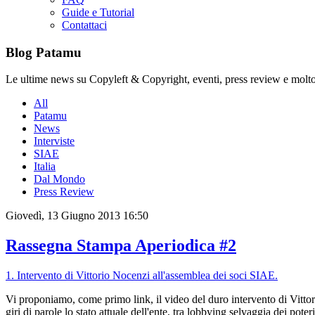
Guide e Tutorial
Contattaci
Blog Patamu
Le ultime news su Copyleft & Copyright, eventi, press review e molto
All
Patamu
News
Interviste
SIAE
Italia
Dal Mondo
Press Review
Giovedì, 13 Giugno 2013 16:50
Rassegna Stampa Aperiodica #2
1. Intervento di Vittorio Nocenzi all'assemblea dei soci SIAE.
Vi proponiamo, come primo link, il video del duro intervento di Vitt
giri di parole lo stato attuale dell'ente, tra lobbying selvaggia dei po
ter