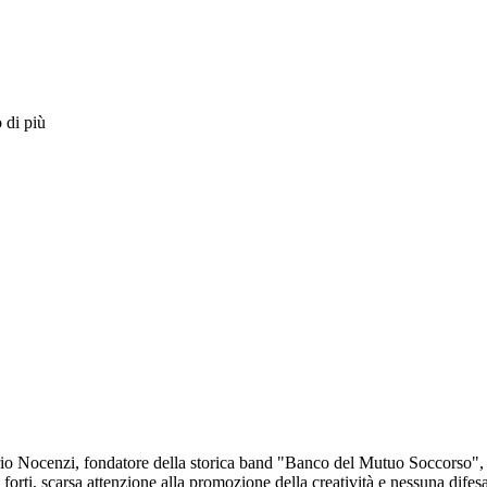
 di più
orio Nocenzi, fondatore della storica band "Banco del Mutuo Soccorso",
i forti, scarsa attenzione alla promozione della creatività e nessuna difes