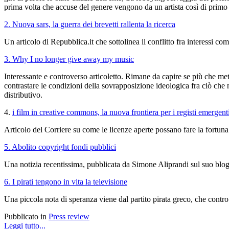
prima volta che accuse del genere vengono da un artista così di primo 
2. Nuova sars, la guerra dei brevetti rallenta la ricerca
Un articolo di Repubblica.it che sottolinea il conflitto fra interessi com
3. Why I no longer give away my music
Interessante e controverso articoletto. Rimane da capire se più che mette
contrastare le condizioni della sovrapposizione ideologica fra ciò che no
distributivo.
4.
i film in creative commons, la nuova frontiera per i registi emergent
Articolo del Corriere su come le licenze aperte possano fare la fortuna
5. Abolito copyright fondi pubblici
Una notizia recentissima, pubblicata da Simone Aliprandi sul suo blog,
6. I pirati tengono in vita la televisione
Una piccola nota di speranza viene dal partito pirata greco, che contro
Pubblicato in
Press review
Leggi tutto...