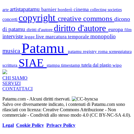
artistapatamu
barnier
cinema
borderò
arte
collecting societies
copyright
creative commons
dicono
concerti
diritto d'autore
di patamu
europa
diritti d'autore
film
interviste
monopolio
live
marcatura temporale
legge
Patamu
musica
patamu registry
roma
sceneggiatura
SIAE
scrittura
stampa
timestamp
tutela dal plagio
wipo
CHI SIAMO
SERVIZI
CONTATTACI
Patamu.com
- Alcuni diritti riservati.
Salvo ove diversamente indicato, i contenuti di Patamu.com sono
rilasciati con licenza: Creative Commons Attribuzione - Non
commerciale - Condividi allo stesso modo 4.0 (CC BY-NC-SA 4.0).
Legal
Cookie Policy
Privacy Policy