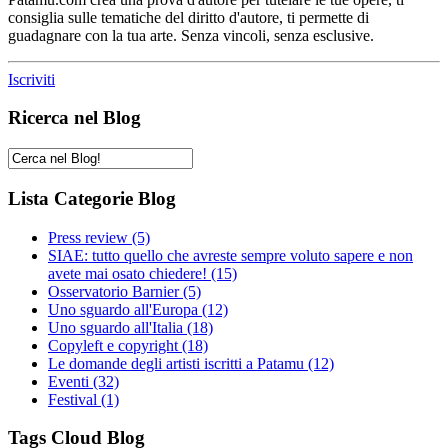
consiglia sulle tematiche del diritto d'autore, ti permette di
guadagnare con la tua arte. Senza vincoli, senza esclusive.
Iscriviti
Ricerca nel Blog
Lista Categorie Blog
Press review
(5)
SIAE: tutto quello che avreste sempre voluto sapere e non
avete mai osato chiedere!
(15)
Osservatorio Barnier
(5)
Uno sguardo all'Europa
(12)
Uno sguardo all'Italia
(18)
Copyleft e copyright
(18)
Le domande degli artisti iscritti a Patamu
(12)
Eventi
(32)
Festival
(1)
Tags Cloud Blog