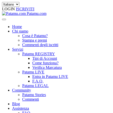
LOGIN
ISCRIVITI
Patamu.com
Home
Chi siamo
Cosa è Patamu?
Stampa e premi
Commenti degli iscritti
Servizi
Patamu REGISTRY
Tipi di Account
Come funziona?
Verifica Marcatura
Patamu LIVE
Entra in Patamu LIVE
F.A.Q.
Patamu LEGAL
Community
Patamu Stories
Commenti
Blog
Assistenza
FAQ