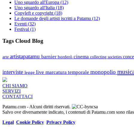
Uno sguardo all'Europa
(12)
Uno sguardo all'Italia
(18)
Copyleft e copyright
(18)
Le domande degli artisti iscritti a Patamu
(12)
Eventi
(32)
Festival
(1)
Tags Cloud Blog
artistapatamu
barnier
cinema
borderò
conce
arte
collecting societies
music
interviste
monopolio
live
marcatura temporale
legge
CHI SIAMO
SERVIZI
CONTATTACI
Patamu.com
- Alcuni diritti riservati.
Salvo ove diversamente indicato, i contenuti di Patamu.com sono ril
Legal
Cookie Policy
Privacy Policy