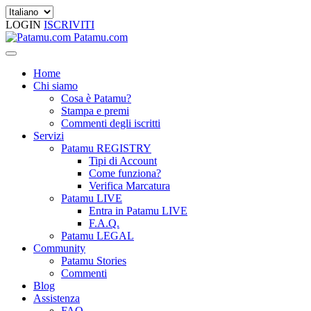
LOGIN
ISCRIVITI
Patamu.com
Home
Chi siamo
Cosa è Patamu?
Stampa e premi
Commenti degli iscritti
Servizi
Patamu REGISTRY
Tipi di Account
Come funziona?
Verifica Marcatura
Patamu LIVE
Entra in Patamu LIVE
F.A.Q.
Patamu LEGAL
Community
Patamu Stories
Commenti
Blog
Assistenza
FAQ