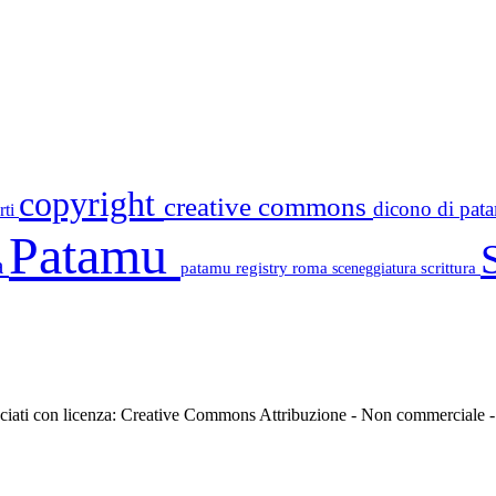
copyright
creative commons
dicono di pa
rti
Patamu
a
patamu registry
roma
scrittura
sceneggiatura
asciati con licenza: Creative Commons Attribuzione - Non commerciale