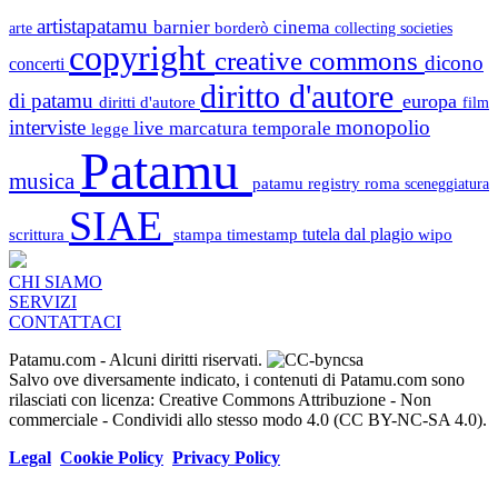
artistapatamu
barnier
cinema
borderò
arte
collecting societies
copyright
creative commons
dicono
concerti
diritto d'autore
di patamu
europa
diritti d'autore
film
interviste
monopolio
live
marcatura temporale
legge
Patamu
musica
patamu registry
roma
sceneggiatura
SIAE
scrittura
stampa
timestamp
tutela dal plagio
wipo
CHI SIAMO
SERVIZI
CONTATTACI
Patamu.com
- Alcuni diritti riservati.
Salvo ove diversamente indicato, i contenuti di Patamu.com sono
rilasciati con licenza: Creative Commons Attribuzione - Non
commerciale - Condividi allo stesso modo 4.0 (CC BY-NC-SA 4.0).
Legal
Cookie Policy
Privacy Policy