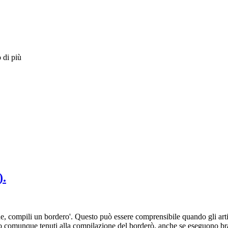
 di più
).
compili un bordero'. Questo può essere comprensibile quando gli artisti
no comunque tenuti alla compilazione del borderò, anche se eseguono bra