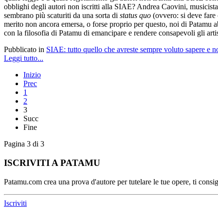
obblighi degli autori non iscritti alla SIAE? Andrea Caovini, musicista
sembrano più scaturiti da una sorta di
status quo
(ovvero: si deve fare 
merito non ancora emersa, o forse proprio per questo, noi di Patamu ab
con la filosofia di Patamu di emancipare e rendere consapevoli gli artis
Pubblicato in
SIAE: tutto quello che avreste sempre voluto sapere e n
Leggi tutto...
Inizio
Prec
1
2
3
Succ
Fine
Pagina 3 di 3
ISCRIVITI A PATAMU
Patamu.com crea una prova d'autore per tutelare le tue opere, ti consigl
Iscriviti