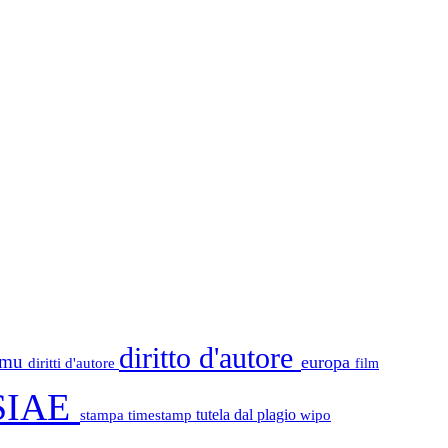
diritto d'autore
tamu
europa
diritti d'autore
film
SIAE
stampa
timestamp
tutela dal plagio
wipo