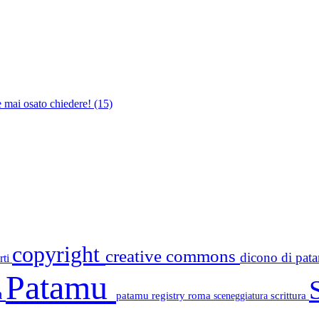
e mai osato chiedere!
(15)
copyright
creative commons
dicono di pa
rti
Patamu
a
patamu registry
roma
scrittura
sceneggiatura