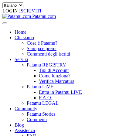
LOGIN
ISCRIVITI
Patamu.com
Home
Chi siamo
Cosa è Patamu?
Stampa e premi
Commenti degli iscritti
Servizi
Patamu REGISTRY
Tipi di Account
Come funziona?
Verifica Marcatura
Patamu LIVE
Entra in Patamu LIVE
F.A.Q.
Patamu LEGAL
Community
Patamu Stories
Commenti
Blog
Assistenza
FAQ