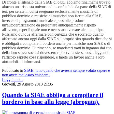
Di fronte al silenzio della SIAE di oggi, abbiamo finalmente trovato
almeno una risposta univoca ed inconfutabile da parte della SIAE di
ieri: per serate in cui si eseguano esclusivamente musiche di
pubblico dominio o musiche di musicisti non iscritti alla SIAE,
invece del programma musicale è possibile produrre
un'autocertificazione da presentare anticipatamente rispetto
all'evento, e per il quale non è necessario versare alcun anticipo.
Possiamo dunque affermare con certezza che è scorretto quanto
affermato ancora oggi dalla SIAE sul proprio sito quando dice che si
è obbligati a compilare il borderò anche per musiche non SIAE o di
pubblico dominio. Di rimando, se mandatari tratti in inganno dal sito
della loro stessa società dovessero ripetervi la stessa cosa, leggendo
l'articolo saprete cosa rispondere, e farete un favore anche a loro
aiutandoli ad informarsi.
Pubblicato in
SIAE: tutto quello che avreste sempre voluto sapere e
non avete mai osato chiedere!
Leggi tutto...
Giovedì, 29 Agosto 2013 21:35
Quando la SIAE obbliga a compilare il
borderò in base alla legge (abrogata).