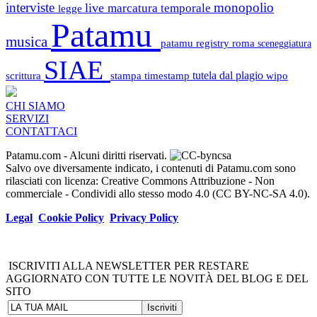
interviste
monopolio
live
marcatura temporale
legge
Patamu
musica
patamu registry
roma
sceneggiatura
SIAE
scrittura
stampa
timestamp
tutela dal plagio
wipo
CHI SIAMO
SERVIZI
CONTATTACI
Patamu.com
- Alcuni diritti riservati.
Salvo ove diversamente indicato, i contenuti di Patamu.com sono
rilasciati con licenza: Creative Commons Attribuzione - Non
commerciale - Condividi allo stesso modo 4.0 (CC BY-NC-SA 4.0).
Legal
Cookie Policy
Privacy Policy
ISCRIVITI ALLA NEWSLETTER PER RESTARE
AGGIORNATO CON TUTTE LE NOVITÀ DEL BLOG E DEL
SITO