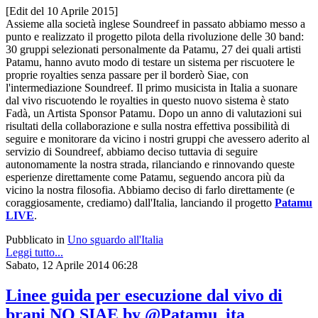
[Edit del 10 Aprile 2015]
Assieme alla società inglese Soundreef in passato abbiamo messo a
punto e realizzato il progetto pilota della rivoluzione delle 30 band:
30 gruppi selezionati personalmente da Patamu, 27 dei quali artisti
Patamu, hanno avuto modo di testare un sistema per riscuotere le
proprie royalties senza passare per il borderò Siae, con
l'intermediazione Soundreef. Il primo musicista in Italia a suonare
dal vivo riscuotendo le royalties in questo nuovo sistema è stato
Fadà, un Artista Sponsor Patamu. Dopo un anno di valutazioni sui
risultati della collaborazione e sulla nostra effettiva possibilità di
seguire e monitorare da vicino i nostri gruppi che avessero aderito al
servizio di Soundreef, abbiamo deciso tuttavia di seguire
autonomamente la nostra strada,
rilanciando e rinnovando queste
esperienze direttamente come Patamu, seguendo ancora più da
vicino la nostra filosofia. Abbiamo deciso di farlo
direttamente (e
coraggiosamente, crediamo) dall'Italia, lanciando il progetto
Patamu
LIVE
.
Pubblicato in
Uno sguardo all'Italia
Leggi tutto...
Sabato, 12 Aprile 2014 06:28
Linee guida per esecuzione dal vivo di
brani NO SIAE by @Patamu_ita