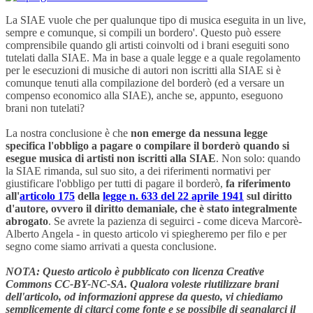
La SIAE vuole che per qualunque tipo di musica eseguita in un live,
sempre e comunque, si compili un bordero'. Questo può essere
comprensibile quando gli artisti coinvolti od i brani eseguiti sono
tutelati dalla SIAE. Ma in base a quale legge e a quale regolamento
per le esecuzioni di musiche di autori non iscritti alla SIAE si è
comunque tenuti alla compilazione del borderò (ed a versare un
compenso economico alla SIAE), anche se, appunto, eseguono
brani non tutelati?
La nostra conclusione è che
non emerge da nessuna legge
specifica l'obbligo a pagare o compilare il borderò quando si
esegue musica di artisti non iscritti alla SIAE
. Non solo: quando
la SIAE rimanda, sul suo sito, a dei riferimenti normativi per
giustificare l'obbligo per tutti di pagare il borderò,
fa riferimento
all'
articolo 175
della
legge n. 633 del 22 aprile 1941
sul diritto
d'autore, ovvero il diritto demaniale, che è stato integralmente
abrogato
. S
e avrete la pazienza di seguirci - come diceva Marcorè-
Alberto Angela - in
questo articolo vi spiegheremo per filo e per
segno come siamo arrivati a questa conclusione.
NOTA: Questo articolo è pubblicato con licenza Creative
Commons CC-BY-NC-SA. Qualora voleste riutilizzare brani
dell'articolo, od informazioni apprese da questo, vi chiediamo
semplicemente di citarci come fonte e se possibile di segnalarci il