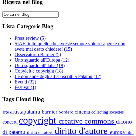
Ricerca nel Blog
Lista Categorie Blog
Press review
(5)
SIAE: tutto quello che avreste sempre voluto sapere e non
avete mai osato chiedere!
(15)
Osservatorio Barnier
(5)
Uno sguardo all'Europa
(12)
Uno sguardo all'Italia
(18)
Copyleft e copyright
(18)
Le domande degli artisti iscritti a Patamu
(12)
Eventi
(32)
Festival
(1)
Tags Cloud Blog
artistapatamu
barnier
cinema
borderò
arte
collecting societies
copyright
creative commons
dicono
concerti
diritto d'autore
di patamu
europa
diritti d'autore
film