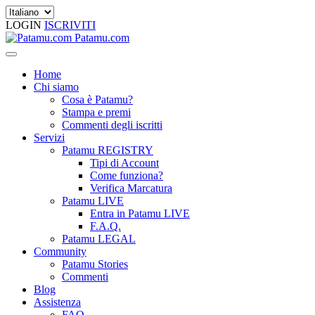
LOGIN
ISCRIVITI
Patamu.com
Home
Chi siamo
Cosa è Patamu?
Stampa e premi
Commenti degli iscritti
Servizi
Patamu REGISTRY
Tipi di Account
Come funziona?
Verifica Marcatura
Patamu LIVE
Entra in Patamu LIVE
F.A.Q.
Patamu LEGAL
Community
Patamu Stories
Commenti
Blog
Assistenza
FAQ