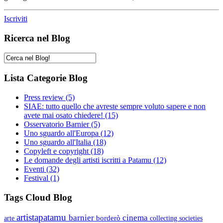
Iscriviti
Ricerca nel Blog
Lista Categorie Blog
Press review
(5)
SIAE: tutto quello che avreste sempre voluto sapere e non
avete mai osato chiedere!
(15)
Osservatorio Barnier
(5)
Uno sguardo all'Europa
(12)
Uno sguardo all'Italia
(18)
Copyleft e copyright
(18)
Le domande degli artisti iscritti a Patamu
(12)
Eventi
(32)
Festival
(1)
Tags Cloud Blog
artistapatamu
barnier
cinema
borderò
arte
collecting societies