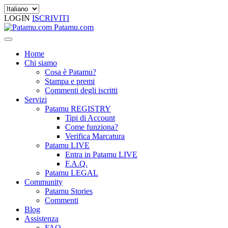
LOGIN
ISCRIVITI
Patamu.com
Home
Chi siamo
Cosa è Patamu?
Stampa e premi
Commenti degli iscritti
Servizi
Patamu REGISTRY
Tipi di Account
Come funziona?
Verifica Marcatura
Patamu LIVE
Entra in Patamu LIVE
F.A.Q.
Patamu LEGAL
Community
Patamu Stories
Commenti
Blog
Assistenza
FAQ