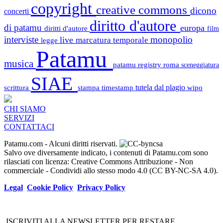
copyright
creative commons
dicono
concerti
diritto d'autore
di patamu
europa
diritti d'autore
film
interviste
monopolio
live
marcatura temporale
legge
Patamu
musica
patamu registry
roma
sceneggiatura
SIAE
scrittura
stampa
timestamp
tutela dal plagio
wipo
CHI SIAMO
SERVIZI
CONTATTACI
Patamu.com
- Alcuni diritti riservati.
Salvo ove diversamente indicato, i contenuti di Patamu.com sono
rilasciati con licenza: Creative Commons Attribuzione - Non
commerciale - Condividi allo stesso modo 4.0 (CC BY-NC-SA 4.0).
Legal
Cookie Policy
Privacy Policy
ISCRIVITI ALLA NEWSLETTER PER RESTARE