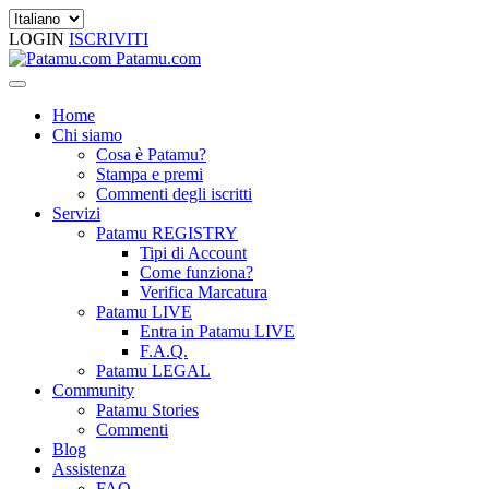
LOGIN
ISCRIVITI
Patamu.com
Home
Chi siamo
Cosa è Patamu?
Stampa e premi
Commenti degli iscritti
Servizi
Patamu REGISTRY
Tipi di Account
Come funziona?
Verifica Marcatura
Patamu LIVE
Entra in Patamu LIVE
F.A.Q.
Patamu LEGAL
Community
Patamu Stories
Commenti
Blog
Assistenza
FAQ