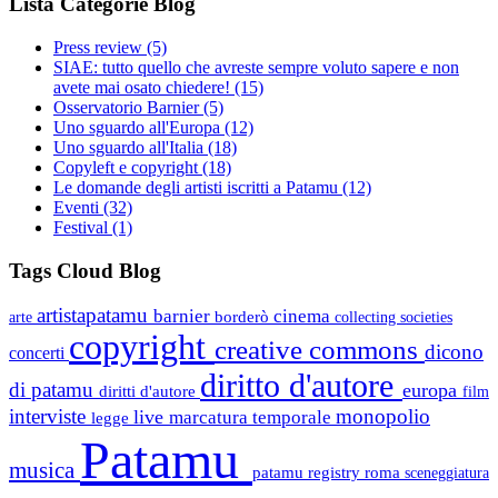
Lista Categorie Blog
Press review
(5)
SIAE: tutto quello che avreste sempre voluto sapere e non
avete mai osato chiedere!
(15)
Osservatorio Barnier
(5)
Uno sguardo all'Europa
(12)
Uno sguardo all'Italia
(18)
Copyleft e copyright
(18)
Le domande degli artisti iscritti a Patamu
(12)
Eventi
(32)
Festival
(1)
Tags Cloud Blog
artistapatamu
barnier
cinema
borderò
arte
collecting societies
copyright
creative commons
dicono
concerti
diritto d'autore
di patamu
europa
diritti d'autore
film
interviste
monopolio
live
marcatura temporale
legge
Patamu
musica
patamu registry
roma
sceneggiatura