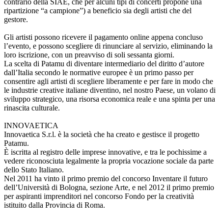
contrario della SIAE, che per alcuni tipi di concerti propone una
ripartizione “a campione”) a beneficio sia degli artisti che del
gestore.
Gli artisti possono ricevere il pagamento online appena concluso
l’evento, e possono scegliere di rinunciare al servizio, eliminando la
loro iscrizione, con un preavviso di soli sessanta giorni.
La scelta di Patamu di diventare intermediario del diritto d’autore
dall’Italia secondo le normative europee è un primo passo per
consentire agli artisti di scegliere liberamente e per fare in modo che
le industrie creative italiane diventino, nel nostro Paese, un volano di
sviluppo strategico, una risorsa economica reale e una spinta per una
rinascita culturale.
INNOVAETICA
Innovaetica S.r.l. è la società che ha creato e gestisce il progetto
Patamu.
È iscritta al registro delle imprese innovative, e tra le pochissime a
vedere riconosciuta legalmente la propria vocazione sociale da parte
dello Stato Italiano.
Nel 2011 ha vinto il primo premio del concorso Inventare il futuro
dell’Università di Bologna, sezione Arte, e nel 2012 il primo premio
per aspiranti imprenditori nel concorso Fondo per la creatività
istituito dalla Provincia di Roma.