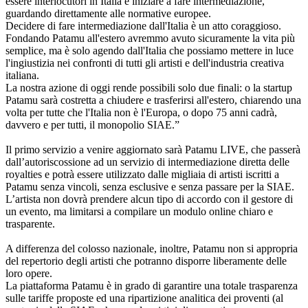
essere interlocutori in Italia è iniziare a fare intermediazione,
guardando direttamente alle normative europee.
Decidere di fare intermediazione dall'Italia è un atto coraggioso.
Fondando Patamu all'estero avremmo avuto sicuramente la vita più
semplice, ma è solo agendo dall'Italia che possiamo mettere in luce
l'ingiustizia nei confronti di tutti gli artisti e dell'industria creativa
italiana.
La nostra azione di oggi rende possibili solo due finali: o la startup
Patamu sarà costretta a chiudere e trasferirsi all'estero, chiarendo una
volta per tutte che l'Italia non è l'Europa, o dopo 75 anni cadrà,
davvero e per tutti, il monopolio SIAE.”
Il primo servizio a venire aggiornato sarà Patamu LIVE, che passerà
dall’autoriscossione ad un servizio di intermediazione diretta delle
royalties e potrà essere utilizzato dalle migliaia di artisti iscritti a
Patamu senza vincoli, senza esclusive e senza passare per la SIAE.
L’artista non dovrà prendere alcun tipo di accordo con il gestore di
un evento, ma limitarsi a compilare un modulo online chiaro e
trasparente.
A differenza del colosso nazionale, inoltre, Patamu non si appropria
del repertorio degli artisti che potranno disporre liberamente delle
loro opere.
La piattaforma Patamu è in grado di garantire una totale trasparenza
sulle tariffe proposte ed una ripartizione analitica dei proventi (al