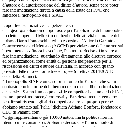
d’autore e di autoriscossione del diritto d’autore, senza però poter
fare intermediazione diretta a causa della legge del 1941 che
sancisce il monopolio della SIAE.
Dopo diverse iniziative - la petizione su
change.org/aboliamomonopoliosiae per l’abolizione del monopolio,
una lettera aperta al Ministro dei beni e delle attività culturali e del
turismo Dario Franceschini ed un esposto all’Autorità Garante della
Concorrenza e del Mercato (AGCM) per violazione delle norme sul
libero mercato - finora inascoltate, Patamu ha deciso di iniziare a
fare intermediazione, guardando direttamente alle direttive europee
ed organizzandosi come entità di gestione indipendente per la
riscossione dei diritti d'autore dall’Italia, in accordo con quanto
previsto dalle nuove normative europee (direttiva 2014/26/UE
cosiddetta Barnier).
“Il monopolio SIAE è un caso ormai unico in Europa, che va in
contrasto con le norme del libero mercato e della libera circolazione
dei servizi. Siamo l’unico potenziale competitor italiano della SIAE,
ma non possiamo raccogliere royalty. Paradossalmente, veniamo
penalizzati rispetto agli altri competitor europei proprio perché
abbiamo puntato sull’Italia” dichiara Adriano Bonforti, fondatore e
CEO di Patamu.com.
“Oggi rappresentiamo già 10.000 autori, ma la politica non ha
ritenuto utile consultarci. Abbiamo deciso che l’unico modo di