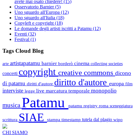
avete mai osato chiedere!
(15)
Osservatorio Barnier
(5)
Uno sguardo all'Europa
(12)
Uno sguardo all'Italia
(18)
Copyleft e copyright
(18)
Le domande degli artisti iscritti a Patamu
(12)
Eventi
(32)
Festival
(1)
Tags Cloud Blog
artistapatamu
barnier
cinema
borderò
arte
collecting societies
copyright
creative commons
dicono
concerti
diritto d'autore
di patamu
europa
diritti d'autore
film
interviste
monopolio
live
marcatura temporale
legge
Patamu
musica
patamu registry
roma
sceneggiatura
SIAE
scrittura
stampa
timestamp
tutela dal plagio
wipo
CHI SIAMO