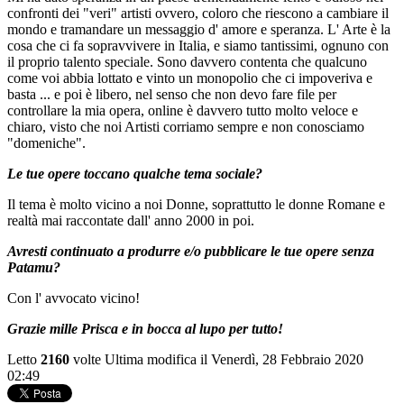
confronti dei "veri" artisti ovvero, coloro che riescono a cambiare il
mondo e tramandare un messaggio d' amore e speranza. L' Arte è la
cosa che ci fa sopravvivere in Italia, e siamo tantissimi, ognuno con
il proprio talento speciale. Sono davvero contenta che qualcuno
come voi abbia lottato e vinto un monopolio che ci impoveriva e
basta ... e poi è libero, nel senso che non devo fare file per
controllare la mia opera, online è davvero tutto molto veloce e
chiaro, visto che noi Artisti corriamo sempre e non conosciamo
"domeniche".
Le tue opere toccano qualche tema sociale?
Il tema è molto vicino a noi Donne, soprattutto le donne Romane e
realtà mai raccontate dall' anno 2000 in poi.
Avresti continuato a produrre e/o pubblicare le tue opere senza
Patamu?
Con l' avvocato vicino!
Grazie mille Prisca e in bocca al lupo per tutto!
Letto
2160
volte
Ultima modifica il Venerdì, 28 Febbraio 2020
02:49