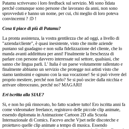
Patamu scrivevano i loro feedback sul servizio. Mi sono fidata
perché comunque sono persone che lavorano da anni, non sono
sprovveduti e hanno un nome, per cui, chi meglio di loro poteva
convincermi ? :D !
Cosa ti piace di più di Patamu?
La pronta assistenza, la vostra gentilezza che ad oggi, a livello di
"azienda/cliente", è quasi inesistente, visto che molte aziende
puntano sul guadagno e non sulla fidelizzazione del cliente, che lo
manda avanti addirittura per anni! Finalmente la freschezza di
parlare con persone davvero interessate sul settore, qualsiasi, che
sanno che lingua parli. L' Italia è un paese volutamente rallentato e
finalmente abbiamo un servizio che protegge noi artisti visto che
siamo tantissimi e ognuno con la sua vocazione! Se si può vivere del
proprio mestiere, perché non farlo? Se si può uscire dalla nicchia e
arrivare oltreoceano, perché no? MAGARI!
Eri iscritta alla SIAE?
Si, e non ho più rinnovato, ho fatto scadere tutto! Ero iscritta anni fa
come videomaker freelance, registravo delle piccole clip animate,
essendo diplomata in Animazione Cartoon 2D alla Scuola
Internazionale di Comics. Facevo anche Vjset nelle discoteche e
proiettavo quelle clip animate a tempo di musica. Essendo