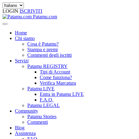
LOGIN
ISCRIVITI
Patamu.com
Home
Chi siamo
Cosa è Patamu?
Stampa e premi
Commenti degli iscritti
Servizi
Patamu REGISTRY
Tipi di Account
Come funziona?
Verifica Marcatura
Patamu LIVE
Entra in Patamu LIVE
F.A.Q.
Patamu LEGAL
Community
Patamu Stories
Commenti
Blog
Assistenza
FAQ