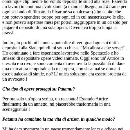
comunque clip inedite ho voluto depositarle su cd alla Siae. Essendo
un lavoro in continua evoluzione (a mano si disegnano 24 frame per
ogni secondo di filmato, la Pixar né sa qualcosa :) ) ho capito che
non potevo spendere troppo per ogni cd in cui masterizzavo le clip,
e non potevo aspettare mesi per poterli raggruppare in un cd solo per
pagare il deposito di una sola opera. Diventava troppo lunga la
prassi.
Inoltre, in pochi mi hanno saputo dire di veri guadagni sui diritti
depositati alla Siae, quindi mi sono chiesta "Ma allora a che serve?".
Ho continuato a fare esperienze lavorative nello Spettacolo e ho
smesso di depositare opere video animate. Oggi sono un' Attrice in
crescita e scrivo, e sono contenta di aver avuto la possibilità di dare
una marcatura temporale alla mia opera, non si sa mai se domani
esce qualcosa di simile, no? L' unica soluzione era essere protetta da
un avvocato !
Che tipo di opere proteggi su Patamu?
Per ora solo un'opera scritta, un racconto! Essendo Attrice
finalmente da un annetto, mi piacerebbe trasformarla in una
sceneggiatura !
Patamu ha cambiato la tua vita di artista, in qualche modo?
Mi ha dato speranza in un paese tremendamente lento e odioso nei