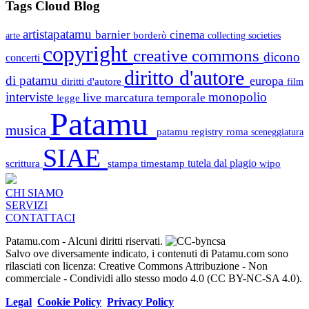
Tags Cloud Blog
artistapatamu
barnier
cinema
borderò
arte
collecting societies
copyright
creative commons
dicono
concerti
diritto d'autore
di patamu
europa
diritti d'autore
film
interviste
monopolio
live
marcatura temporale
legge
Patamu
musica
patamu registry
roma
sceneggiatura
SIAE
scrittura
stampa
timestamp
tutela dal plagio
wipo
CHI SIAMO
SERVIZI
CONTATTACI
Patamu.com
- Alcuni diritti riservati.
Salvo ove diversamente indicato, i contenuti di Patamu.com sono
rilasciati con licenza: Creative Commons Attribuzione - Non
commerciale - Condividi allo stesso modo 4.0 (CC BY-NC-SA 4.0).
Legal
Cookie Policy
Privacy Policy