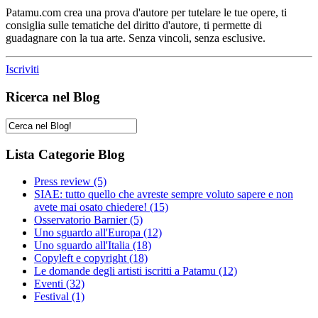
Patamu.com crea una prova d'autore per tutelare le tue opere, ti
consiglia sulle tematiche del diritto d'autore, ti permette di
guadagnare con la tua arte. Senza vincoli, senza esclusive.
Iscriviti
Ricerca nel Blog
Lista Categorie Blog
Press review
(5)
SIAE: tutto quello che avreste sempre voluto sapere e non
avete mai osato chiedere!
(15)
Osservatorio Barnier
(5)
Uno sguardo all'Europa
(12)
Uno sguardo all'Italia
(18)
Copyleft e copyright
(18)
Le domande degli artisti iscritti a Patamu
(12)
Eventi
(32)
Festival
(1)