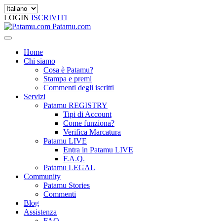
LOGIN
ISCRIVITI
Patamu.com
Home
Chi siamo
Cosa è Patamu?
Stampa e premi
Commenti degli iscritti
Servizi
Patamu REGISTRY
Tipi di Account
Come funziona?
Verifica Marcatura
Patamu LIVE
Entra in Patamu LIVE
F.A.Q.
Patamu LEGAL
Community
Patamu Stories
Commenti
Blog
Assistenza
FAQ